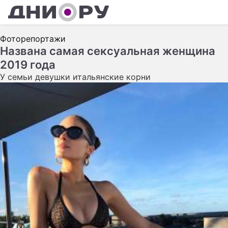
Ш
Фоторепортажи
А
Названа самая сексуальная женщина
2019 года
К
У семьи девушки итальянские корни
Н
З
Э
П
С
С
С
И