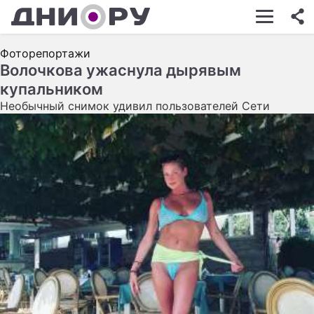
ШОУ-БИЗНЕС
Фоторепортажи
АВТО
Волочкова ужаснула дырявым
купальником
КИНО
Необычный снимок удивил пользователей Сети
НЕДВИЖИМОСТЬ
ЗДОРОВЬЕ
ЭКОНОМИКА
ПРОИСШЕСТВИЯ
СОННИК
СТИЛЬ ЖИЗНИ
СЕРИАЛЫ
ИГРЫ