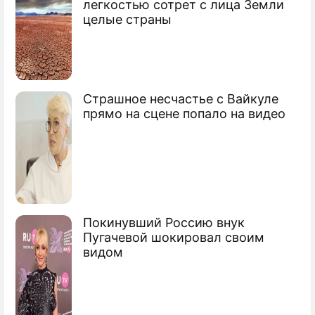
легкостью сотрет с лица Земли
Продолжение: "Стальные
целые страны
нервы": как живет родившая
без мужа пианистка
Цымбалюк-Романовская
Страшное несчастье с Вайкуле
прямо на сцене попало на видео
Уехала от плохих воспоминаний:
бывшая жена Джигарханяна готовится к
новоселью
Армен Борисович
Джигарханян
Покинувший Россию внук
Пугачевой шокировал своим
актер, худрук театра
видом