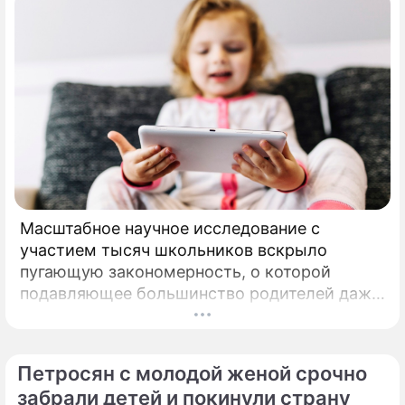
Масштабное научное исследование с
участием тысяч школьников вскрыло
пугающую закономерность, о которой
подавляющее большинство родителей даже
не догадывалось. Привычка дарить ребенку
смартфон с беспрепятственным доступом к
социальным сетям в младшем
Петросян с молодой женой срочно
подростковом возрасте обворачивается
забрали детей и покинули страну
скрытым провалом в учебе.