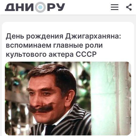
ШОУ-БИЗНЕС
АВТО
День рождения Джигарханяна:
КИНО
вспоминаем главные роли
НЕДВИЖИМОСТЬ
культового актера СССР
ЗДОРОВЬЕ
ЭКОНОМИКА
ПРОИСШЕСТВИЯ
СОННИК
СТИЛЬ ЖИЗНИ
СЕРИАЛЫ
ИГРЫ