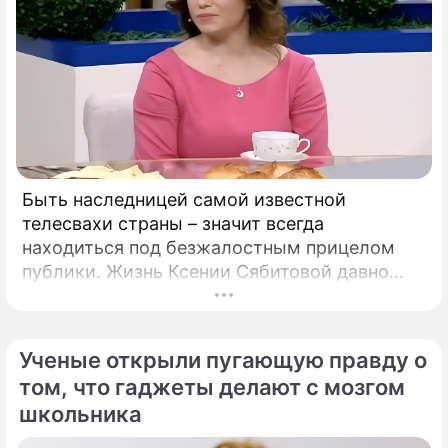
Быть наследницей самой известной
телесвахи страны – значит всегда
находиться под безжалостным прицелом
публики. Жизнь Ксении Сябитовой давно
рассматривают под мощной лупой.
Ученые открыли пугающую правду о
том, что гаджеты делают с мозгом
школьника