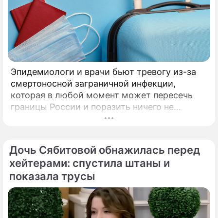
Эпидемиологи и врачи бьют тревогу из-за
смертоносной заграничной инфекции,
которая в любой момент может пересечь
границы России и поразить ничего не
подозревающих граждан. Россию
предупредили о реальной и крайне опасной
угрозе: в страну могут завезти неизлечимый
Дочь Сябитовой обнажилась перед
и смертоносный вирус Бурбон.
хейтерами: спустила штаны и
показала трусы