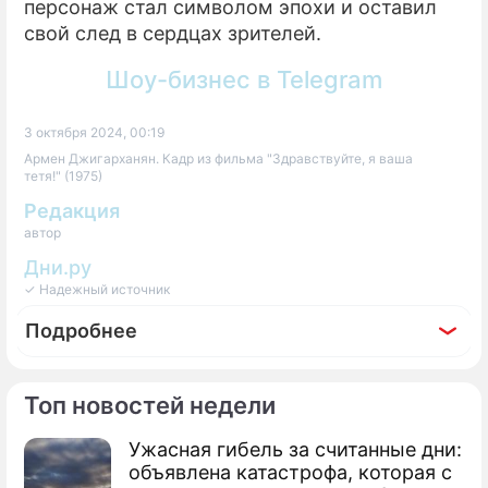
персонаж стал символом эпохи и оставил
свой след в сердцах зрителей.
Шоу-бизнес в Telegram
3 октября 2024, 00:19
Армен Джигарханян. Кадр из фильма "Здравствуйте, я ваша
тетя!" (1975)
Редакция
автор
Дни.ру
✓ Надежный источник
Подробнее
Топ новостей недели
Ужасная гибель за считанные дни:
По теме
объявлена катастрофа, которая с