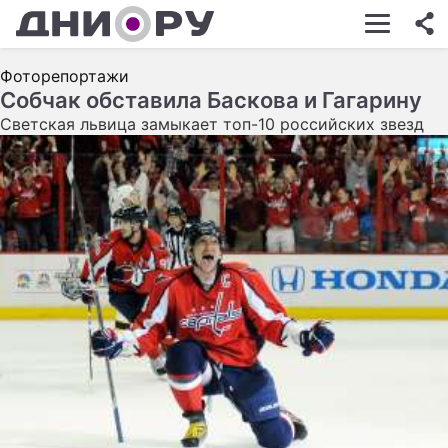
ШОУ-БИЗНЕС
Фоторепортажи
АВТО
Собчак обставила Баскова и Гагарину
Светская львица замыкает топ-10 российских звезд
КИНО
НЕДВИЖИМОСТЬ
ЗДОРОВЬЕ
ЭКОНОМИКА
ПРОИСШЕСТВИЯ
СОННИК
СТИЛЬ ЖИЗНИ
СЕРИАЛЫ
ИГРЫ