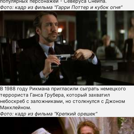
популярных персонажей - Северуса Снейпа.
Фото: кадр из фильма "Гарри Поттер и кубок огня"
ПРЕСС-РЕЛИЗЫ
О ПРОЕКТЕ
В 1988 году Рикмана пригласили сыграть немецкого
террориста Ганса Грубера, который захватил
небоскреб с заложниками, но столкнулся с Джоном
Макклейном.
Фото: кадр из фильма "Крепкий орешек"