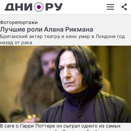
ШОУ-БИЗНЕС
Фоторепортажи
АВТО
Лучшие роли Алана Рикмана
Британский актер театра и кино умер в Лондоне год
КИНО
назад от рака
НЕДВИЖИМОСТЬ
ЗДОРОВЬЕ
ЭКОНОМИКА
ПРОИСШЕСТВИЯ
СОННИК
СТИЛЬ ЖИЗНИ
СЕРИАЛЫ
В саге о Гарри Поттере он сыграл одного из самых
ИГРЫ