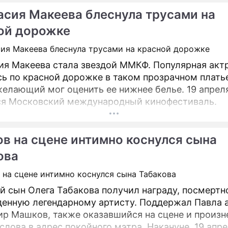
асия Макеева блеснула трусами на
ой дорожке
ия Макеева стала звездой ММКФ. Популярная акт
ь по красной дорожке в таком прозрачном платье
елающий мог оценить ее нижнее белье. 19 апрел
я Московский международный кинофестиваль.
в на сцене интимно коснулся сына
ова
 сын Олега Табакова получил награду, посмертн
енную легендарному артисту. Поддержал Павла 
р Машков, также оказавшийся на сцене и произ
слова в адрес покойного мэтра. Накануне, 19 апре