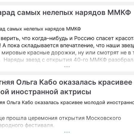
арад самых нелепых нарядов ММКФ
 верить, что когда–нибудь и Россию спасет красо
! А пока складывается впечатление, что наши звез
 мировые красные дорожки, ну или смотрят не в 
. Наряды звезд с открытия 40-го ММКФ разобрал
, основательница онлайн-школы стиля Polistyle Ол
тняя Ольга Кабо оказалась красивее
ой иностранной актрисы
це прошла церемония открытия Московского
родного фестиваля.