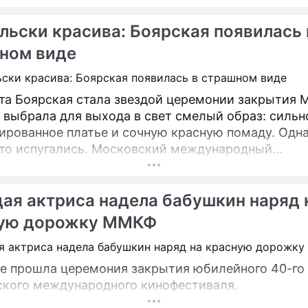
к, становятся красные дорожки. Специально для D
льски красива: Боярская появилась 
ном виде
та Боярская стала звездой церемонии закрытия 
 выбрала для выхода в свет смелый образ: сильн
ированное платье и сочную красную помаду. Одна
то испугались. Московский международный
тиваль, который прошел в столице в 40-й раз, з
ая актриса надела бабушкин наряд 
ую дорожку ММКФ
е прошла церемония закрытия юбилейного 40-го
кого международного кинофестиваля.