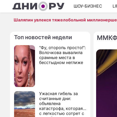
ШОУ-БИЗНЕС
L
Шаляпин увлекся тяжелобольной миллионерш
Топ новостей недели
ММК
"Фу, оторопь просто!":
Волочкова вывалила
срамные места в
бесстыдном неглиже
Ужасная гибель за
считанные дни:
объявлена
катастрофа, которая
с легкостью сотрет с