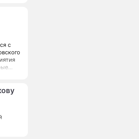
ся с
овского
иятия
рые
кову
й