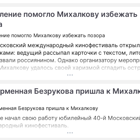
ление помогло Михалкову избежать
а
сковский международный кинофестиваль открыл
ками: ведущий рассыпал карточки с текстом, лит
азвали россиянином. Однако организатору меропр
Михалкову удалось своей харизмой сгладить ост
естиваль стартовал раньше привычных сроков.
рменная Безрукова пришла к Михал
е начал свою работу юбилейный 40-й Московски
родный кинофестиваль.