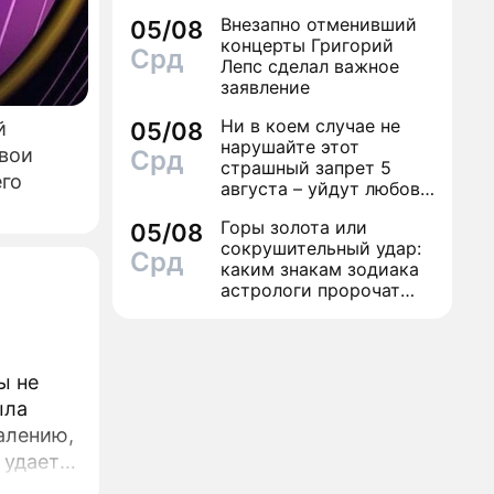
финал легенды шансона
Внезапно отменивший
05/08
Вилли Токарева
концерты Григорий
Срд
Лепс сделал важное
заявление
Ни в коем случае не
05/08
й
нарушайте этот
вои
Срд
страшный запрет 5
его
августа – уйдут любовь
и деньги
Горы золота или
05/08
сокрушительный удар:
Срд
каким знакам зодиака
астрологи пророчат
счастье, а кому нищету
ы не
ыла
жалению,
 удается
ся