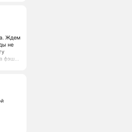
та. Ждем
ды не
ту
а фэшн-
ьга