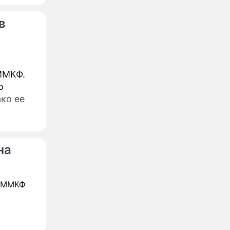
ni.
в
ММКФ.
о
ко ее
авершил
на