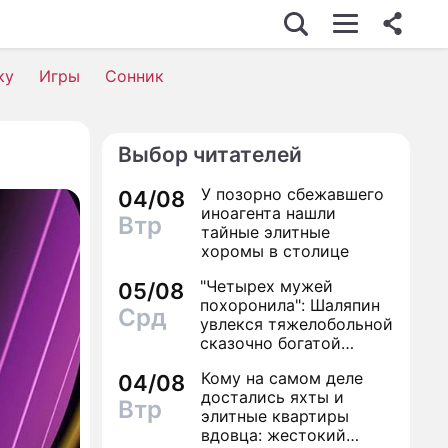
ку
Игры
Сонник
Выбор читателей
У позорно сбежавшего
04/08
иноагента нашли
Втр
тайные элитные
хоромы в столице
"Четырех мужей
05/08
похоронила": Шаляпин
Срд
увлекся тяжелобольной
сказочно богатой
дамой
Кому на самом деле
04/08
достались яхты и
Втр
элитные квартиры
вдовца: жестокий