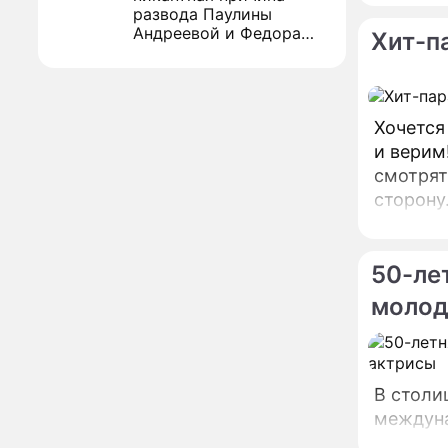
развода Паулины
Андреевой и Федора
Хит-п
Бондарчука
Огонь с небес сожжет
00:22
урожай и дом:
страшный запрет 6
августа, о котором
Хочется
молчат старики
и верим
От Преснякова до
18:13
Байсарова: сияющая
смотрят
Орбакайте вывезла в
сторону
Европу всех детей от
стилист
разных мужчин
"Срочно выходить из
Смит.
17:19
роли": перепуганная
50-ле
Бородина едва не увела
молод
чужого мужа на красной
дорожке
Депутат Чаплин
15:14
предложил запретить
мойку машин и
торговлю во дворах
В столи
междуна
Внезапно отменивший
15:08
концерты Григорий Лепс