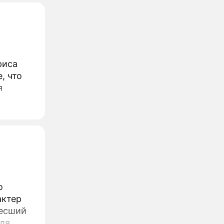
риса
, что
я
о
актер
несший
ля,