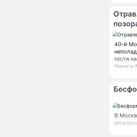
сделал важное
заявление
Отрав
"Четырех мужей
13:36
позор
похоронила": Шаляпин
увлекся тяжелобольной
сказочно богатой дамой
40-й Мо
Павильоны здоровья с
12:46
неполад
бесплатной экспресс-
гостя н
диагностикой
открываются в центре
Никите 
Москвы
углы. Ф
Ученые нашли способ
11:49
заблокировать самые
страшные воспоминания
Бесфо
Горы золота или
09:26
сокрушительный удар:
каким знакам зодиака
астрологи пророчат
В Москв
счастье, а кому нищету
междуна
Ни в коем случае не
00:10
нарушайте этот
страшный запрет 5