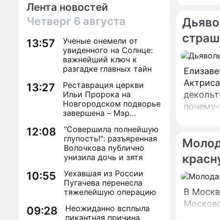
Лента новостей
артисто
Четверг
6 августа
Дьяво
страш
Ученые онемели от
13:57
увиденного на Солнце:
важнейший ключ к
разгадке главных тайн
Елизаве
Актриса
Реставрация церкви
13:27
Ильи Пророка на
декольт
Новгородском подворье
почему-
завершена – Мэр
кинофес
Москвы
"Совершила полнейшую
работу.
12:08
глупость!": разъяренная
Молод
Волочкова публично
красн
унизила дочь и зятя
Уехавшая из России
10:55
Пугачева перенесла
В Москв
тяжелейшую операцию
Московс
Неожиданно всплыла
09:28
пикантная причина