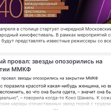
ПРЕСС-РЕЛИЗЫ
О ПРОЕКТЕ
 апреля в столице стартует очередной Московски
родный кинофестиваль. В рамках мероприятий с
 будут представлять известные режиссеры со вс
й провал: звезды опозорились на
ытии ММКФ
ас поразила красотой какая-нибудь женщина, но в
вспомнить, во что она была одета, – значит она б
деально", – говорила когда-то Коко Шанель. К со
ские наряды отечественных звезд порой с трудом
 а особенно позорными, для не умеющих одевать