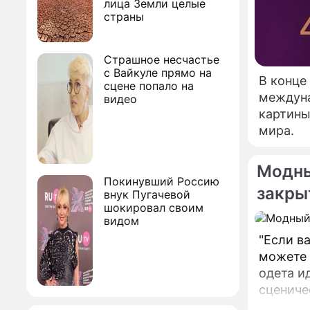
лица Земли целые
страны
Страшное несчастье
с Вайкуле прямо на
В конце
сцене попало на
междуна
видео
картины
мира.
Модны
Покинувший Россию
закр
внук Пугачевой
шокировал своим
видом
"Если в
можете 
одета и
сцениче
забыть,