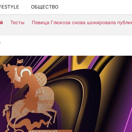
IFESTYLE
ОБЩЕСТВО
ШОУ-БИЗНЕС
ей
Тесты
Певица Глюкоза снова шокировала публи
АВТО
КИНО
Ф
НЕДВИЖИМОСТЬ
ЗДОРОВЬЕ
ЭКОНОМИКА
ПРОИСШЕСТВИЯ
СОННИК
СТИЛЬ ЖИЗНИ
СЕРИАЛЫ
ИГРЫ