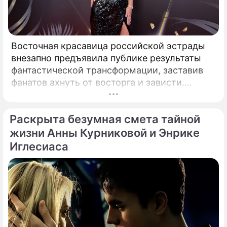
Восточная красавица российской эстрады
внезапно предъявила публике результаты
фантастической трансформации, заставив
фанатов ахнуть от восторга и зависти.
Знаменитая певица Жасмин всегда
славилась аппетитными восточными
Раскрыта безумная смета тайной
формами, однако ее свежие снимки
спровоцировали настоящую бурю в Сети.
жизни Анны Курниковой и Энрике
Иглесиаса