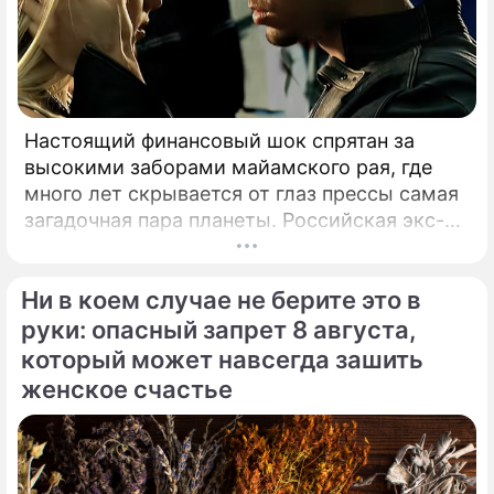
Настоящий финансовый шок спрятан за
высокими заборами майамского рая, где
много лет скрывается от глаз прессы самая
загадочная пара планеты. Российская экс-
теннисистка Анна Курникова и испанский
поп-идол Энрике Иглесиас уже больше
Ни в коем случае не берите это в
двадцати лет удерживают статус одной из
самых закрытых и непубличных пар
руки: опасный запрет 8 августа,
мирового шоу-бизнеса.
который может навсегда зашить
женское счастье