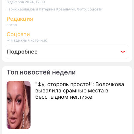
8 декабря 2024, 12:09
Гарик Харламов и Катерина Ковальчук. Фото: соцсети
Редакция
автор
Соцсети
✓ Надежный источник
Подробнее
Топ новостей недели
"Фу, оторопь просто!": Волочкова
По теме
вывалила срамные места в
бесстыдном неглиже
5 убедительных причин смотреть
сериал “Гусар” с Гариком Харламовым