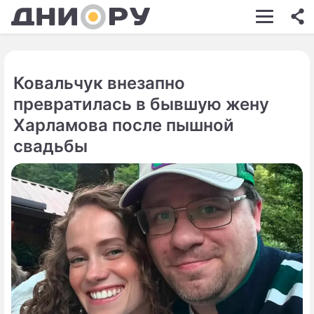
ШОУ-БИЗНЕС
АВТО
Ковальчук внезапно
КИНО
превратилась в бывшую жену
НЕДВИЖИМОСТЬ
Харламова после пышной
свадьбы
ЗДОРОВЬЕ
ЭКОНОМИКА
ПРОИСШЕСТВИЯ
СОННИК
СТИЛЬ ЖИЗНИ
СЕРИАЛЫ
ИГРЫ