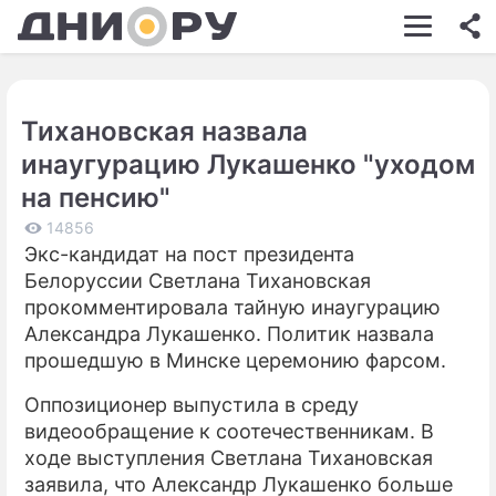
ШОУ-БИЗНЕС
АВТО
Тихановская назвала
КИНО
инаугурацию Лукашенко "уходом
НЕДВИЖИМОСТЬ
на пенсию"
ЗДОРОВЬЕ
14856
Экс-кандидат на пост президента
ЭКОНОМИКА
Белоруссии Светлана Тихановская
прокомментировала тайную инаугурацию
ПРОИСШЕСТВИЯ
Александра Лукашенко. Политик назвала
прошедшую в Минске церемонию фарсом.
СОННИК
Оппозиционер выпустила в среду
СТИЛЬ ЖИЗНИ
видеообращение к соотечественникам. В
СЕРИАЛЫ
ходе выступления Светлана Тихановская
заявила, что Александр Лукашенко больше
ИГРЫ