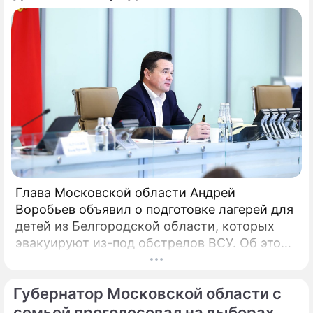
Глава Московской области Андрей
Воробьев объявил о подготовке лагерей для
детей из Белгородской области, которых
эвакуируют из-под обстрелов ВСУ. Об этом
говорится в сообщении, распространенном
пресс-службой правительства
Губернатор Московской области с
Подмосковья. «Мы не можем оставаться в
стороне.
семьей проголосовал на выборах