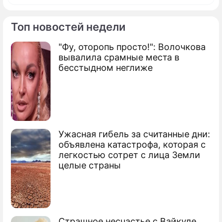
Топ новостей недели
"Фу, оторопь просто!": Волочкова
Фоторепортаж
вывалила срамные места в
Железная леди Белоруссии: жизнь и
бесстыдном неглиже
карьера Светланы Тихановской
Ужасная гибель за считанные дни:
объявлена катастрофа, которая с
легкостью сотрет с лица Земли
целые страны
Страшное несчастье с Вайкуле