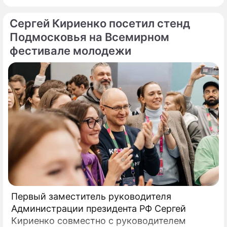
голосований на выборах. Об этом сообщили
Сергей Кириенко посетил стенд
в пресс-службе правительства
Подмосковья. «Свыше 36 тыс.
Подмосковья на Всемирном
фестивале молодежи
Первый заместитель руководителя
Администрации президента РФ Сергей
Кириенко совместно с руководителем