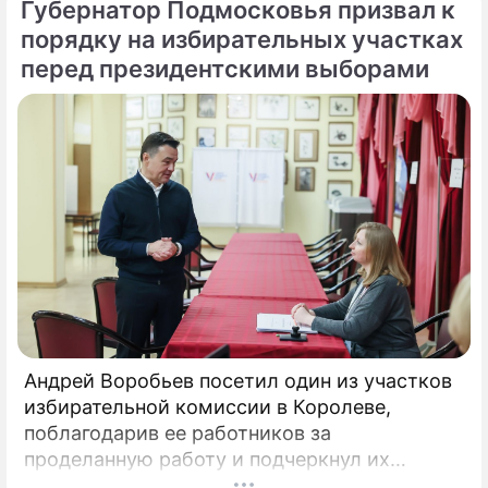
Губернатор Подмосковья призвал к
пресс-службе правительства региона.
«Выборы — это всегда важно.
порядку на избирательных участках
перед президентскими выборами
Андрей Воробьев посетил один из участков
избирательной комиссии в Королеве,
поблагодарив ее работников за
проделанную работу и подчеркнул их
опытность в организации и проведении