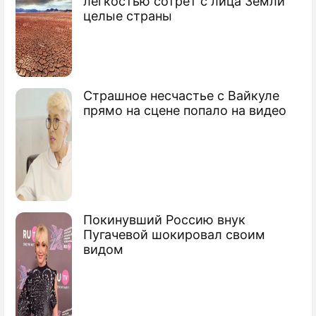
легкостью сотрет с лица Земли
Продолжение: Россия готова
целые страны
сократить бюджет
Путин пояснил расходы России
Страшное несчастье с Вайкуле
прямо на сцене попало на видео
Китай потратит 25 млрд. долларов на
нефть
Экономисты дали России мрачный
прогноз
Покинувший Россию внук
Сюжеты
Пугачевой шокировал своим
Экономический кризис
видом