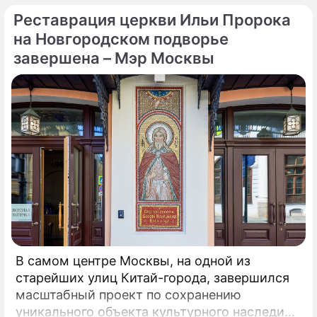
убрать все асбестовые элементы
Реставрация церкви Ильи Пророка
конструкций и оборудования из цеха,
сообщает портал Eurometal.
на Новгородском подворье
Металлургический завод компании Acciaierie
завершена – Мэр Москвы
d'Italia (ADI), ранее известной как Ilva
(Ильва), является крупнейшим на
территории Европы.
В самом центре Москвы, на одной из
старейших улиц Китай-города, завершился
масштабный проект по сохранению
уникального объекта культурного наследия –