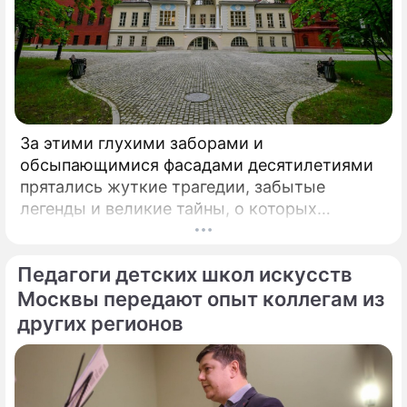
За этими глухими заборами и
обсыпающимися фасадами десятилетиями
прятались жуткие трагедии, забытые
легенды и великие тайны, о которых
миллионы прохожих даже не догадывались.
Французский писатель В.
Педагоги детских школ искусств
Москвы передают опыт коллегам из
других регионов