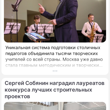
Уникальная система подготовки столичных
педагогов объединила тысячи творческих
учителей со всей страны. Москва уже давно
стала главным методическим и творческим
центром России, где рождаются самые
передовые практики воспитания молодых
Сергей Собянин наградил лауреатов
талантов.
конкурса лучших строительных
проектов