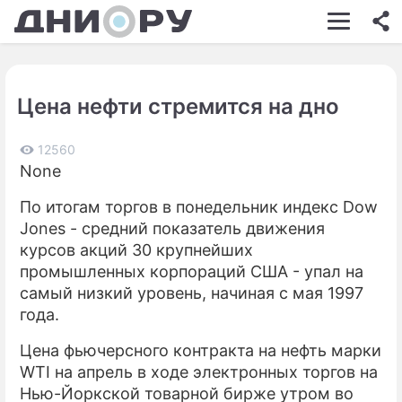
ШОУ-БИЗНЕС
АВТО
Цена нефти стремится на дно
КИНО
НЕДВИЖИМОСТЬ
12560
None
ЗДОРОВЬЕ
По итогам торгов в понедельник индекс Dow
ЭКОНОМИКА
Jones - средний показатель движения
курсов акций 30 крупнейших
ПРОИСШЕСТВИЯ
промышленных корпораций США - упал на
самый низкий уровень, начиная с мая 1997
СОННИК
года.
СТИЛЬ ЖИЗНИ
Цена фьючерсного контракта на нефть марки
СЕРИАЛЫ
WTI на апрель в ходе электронных торгов на
Нью-Йоркской товарной бирже утром во
ИГРЫ