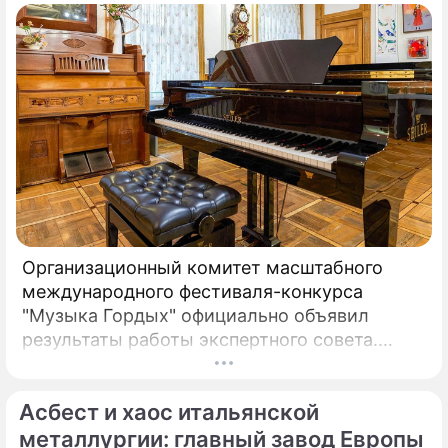
Организационный комитет масштабного
международного фестиваля-конкурса
"Музыка Гордых" официально объявил
результаты работы экспертного совета.
После длительного и тщательного изучения
более чем двух тысяч заявок был
Асбест и хаос итальянской
сформирован шорт-лист из 100 лучших
исполнителей.
металлургии: главный завод Европы