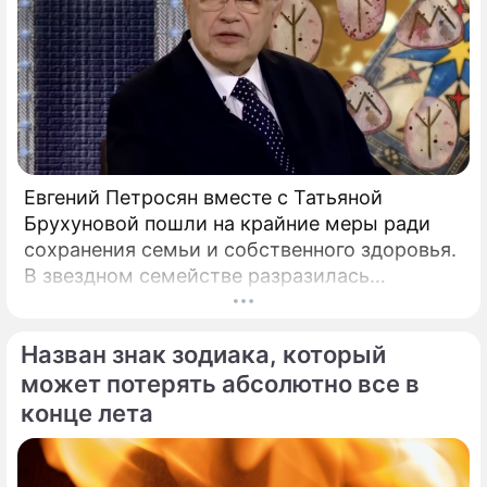
Евгений Петросян вместе с Татьяной
Брухуновой пошли на крайние меры ради
сохранения семьи и собственного здоровья.
В звездном семействе разразилась
настоящая тихая драма, которая вынудила
артистов действовать без промедления.
Назван знак зодиака, который
может потерять абсолютно все в
конце лета