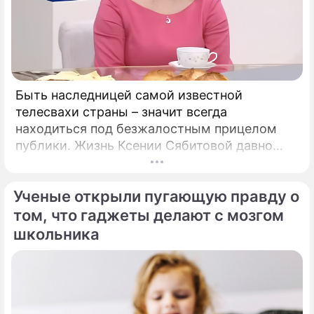
Быть наследницей самой известной
телесвахи страны – значит всегда
находиться под безжалостным прицелом
публики. Жизнь Ксении Сябитовой давно
рассматривают под мощной лупой.
Ученые открыли пугающую правду о
том, что гаджеты делают с мозгом
школьника