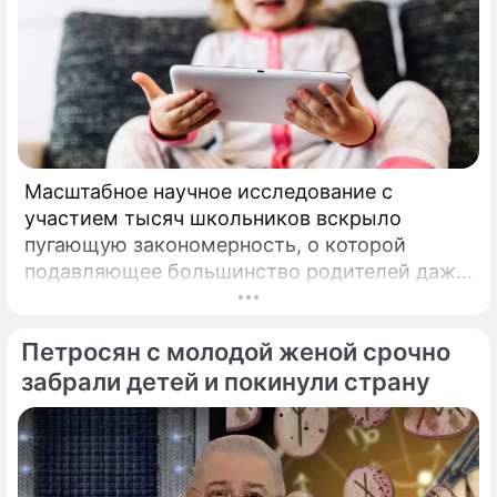
Масштабное научное исследование с
участием тысяч школьников вскрыло
пугающую закономерность, о которой
подавляющее большинство родителей даже
не догадывалось. Привычка дарить ребенку
смартфон с беспрепятственным доступом к
Петросян с молодой женой срочно
социальным сетям в младшем
подростковом возрасте обворачивается
забрали детей и покинули страну
скрытым провалом в учебе.