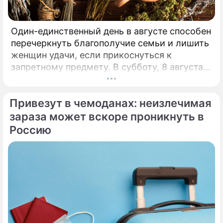
Один-единственный день в августе способен
перечеркнуть благополучие семьи и лишить
женщин удачи, если прикоснуться к
запретному предмету. В субботу, 8 августа,
православная церковь молитвенно чтит
память святых священномучеников
Привезут в чемоданах: неизлечимая
Ермолая, Ермиппа и Ермократа, иереев
Никомидийских.
зараза может вскоре проникнуть в
Россию