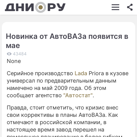
ШОУ-БИЗНЕС
АВТО
Новинка от АвтоВАЗа появится в
КИНО
мае
НЕДВИЖИМОСТЬ
43484
None
ЗДОРОВЬЕ
Серийное производство
Lada
Priora в кузове
ЭКОНОМИКА
универсал по предварительным данным
ПРОИСШЕСТВИЯ
намечено на май 2009 года. Об этом
сообщает агентство
"Автостат"
.
СОННИК
Правда, стоит отметить, что кризис внес
СТИЛЬ ЖИЗНИ
свои коррективы в планы АвтоВАЗа. Как
отмечают в российской компании, в
СЕРИАЛЫ
настоящее время завод перешел на
ИГРЫ
помесячное планирование в более гибком,