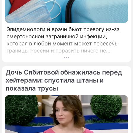
Эпидемиологи и врачи бьют тревогу из-за
смертоносной заграничной инфекции,
которая в любой момент может пересечь
границы России и поразить ничего не
подозревающих граждан. Россию
предупредили о реальной и крайне опасной
Дочь Сябитовой обнажилась перед
угрозе: в страну могут завезти неизлечимый
и смертоносный вирус Бурбон.
хейтерами: спустила штаны и
показала трусы