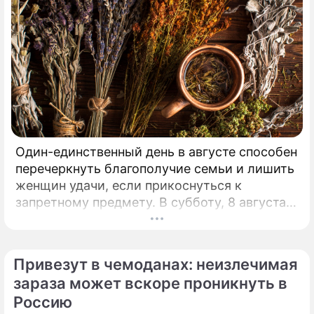
Один-единственный день в августе способен
перечеркнуть благополучие семьи и лишить
женщин удачи, если прикоснуться к
запретному предмету. В субботу, 8 августа,
православная церковь молитвенно чтит
память святых священномучеников
Ермолая, Ермиппа и Ермократа, иереев
Привезут в чемоданах: неизлечимая
Никомидийских.
зараза может вскоре проникнуть в
Россию