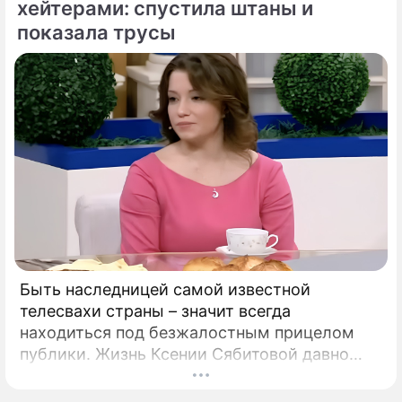
хейтерами: спустила штаны и
показала трусы
Быть наследницей самой известной
телесвахи страны – значит всегда
находиться под безжалостным прицелом
публики. Жизнь Ксении Сябитовой давно
рассматривают под мощной лупой.