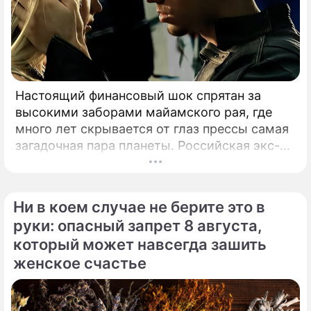
Настоящий финансовый шок спрятан за
высокими заборами майамского рая, где
много лет скрывается от глаз прессы самая
загадочная пара планеты. Российская экс-
теннисистка Анна Курникова и испанский
поп-идол Энрике Иглесиас уже больше
двадцати лет удерживают статус одной из
Ни в коем случае не берите это в
самых закрытых и непубличных пар
руки: опасный запрет 8 августа,
мирового шоу-бизнеса.
который может навсегда зашить
женское счастье