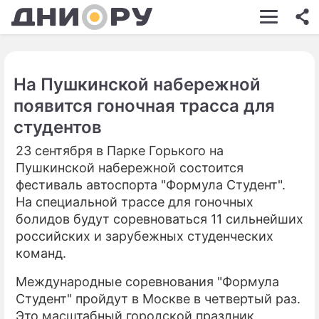
ШОУ-БИЗНЕС
АВТО
На Пушкинской набережной
КИНО
появится гоночная трасса для
НЕДВИЖИМОСТЬ
студентов
ЗДОРОВЬЕ
23 сентября в Парке Горького на
Пушкинской набережной состоится
ЭКОНОМИКА
фестиваль автоспорта "Формула Студент".
На специальной трассе для гоночных
ПРОИСШЕСТВИЯ
болидов будут соревноваться 11 сильнейших
СОННИК
российских и зарубежных студенческих
команд.
СТИЛЬ ЖИЗНИ
Международные соревнования "Формула
СЕРИАЛЫ
Студент" пройдут в Москве в четвертый раз.
Это масштабный городской праздник
ИГРЫ