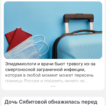
Эпидемиологи и врачи бьют тревогу из-за
смертоносной заграничной инфекции,
которая в любой момент может пересечь
границы России и поразить ничего не
подозревающих граждан. Россию
предупредили о реальной и крайне опасной
угрозе: в страну могут завезти неизлечимый
Дочь Сябитовой обнажилась перед
и смертоносный вирус Бурбон.