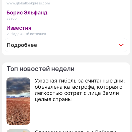
www.globallookpress.com
Борис Эльфанд
автор
Известия
✓ Надежный источник
Подробнее
Топ новостей недели
По теме
Ужасная гибель за считанные дни:
объявлена катастрофа, которая с
Россиян предупредили о росте
легкостью сотрет с лица Земли
мошенничества на рынке
целые страны
недвижимости
В Москве рухнул спрос на просторные
квартиры