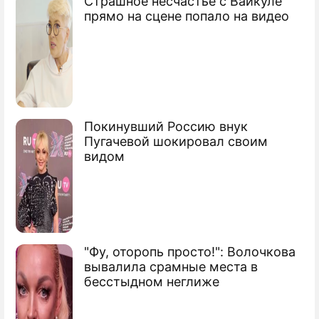
Страшное несчастье с Вайкуле
прямо на сцене попало на видео
Покинувший Россию внук
Пугачевой шокировал своим
видом
"Фу, оторопь просто!": Волочкова
вывалила срамные места в
бесстыдном неглиже