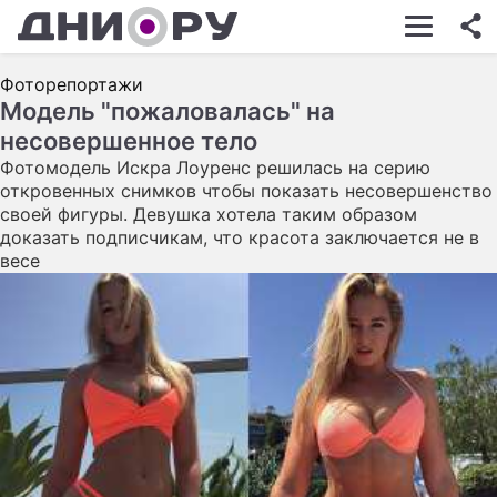
ШОУ-БИЗНЕС
Фоторепортажи
АВТО
Модель "пожаловалась" на
несовершенное тело
КИНО
Фотомодель Искра Лоуренс решилась на серию
НЕДВИЖИМОСТЬ
откровенных снимков чтобы показать несовершенство
своей фигуры. Девушка хотела таким образом
ЗДОРОВЬЕ
доказать подписчикам, что красота заключается не в
весе
ЭКОНОМИКА
ПРОИСШЕСТВИЯ
СОННИК
СТИЛЬ ЖИЗНИ
СЕРИАЛЫ
ИГРЫ