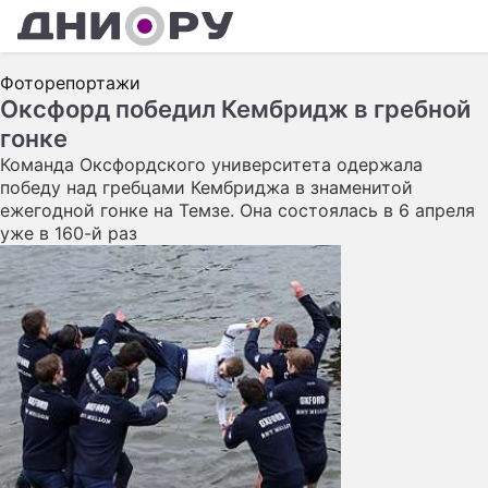
ШОУ-БИЗНЕС
Фоторепортажи
АВТО
Оксфорд победил Кембридж в гребной
гонке
КИНО
Команда Оксфордского университета одержала
НЕДВИЖИМОСТЬ
победу над гребцами Кембриджа в знаменитой
ежегодной гонке на Темзе. Она состоялась в 6 апреля
ЗДОРОВЬЕ
уже в 160-й раз
ЭКОНОМИКА
ПРОИСШЕСТВИЯ
СОННИК
СТИЛЬ ЖИЗНИ
СЕРИАЛЫ
ИГРЫ