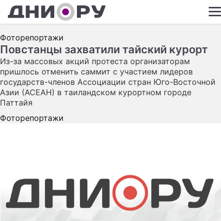
ШОУ-БИЗНЕС
Фоторепортажи
АВТО
Повстанцы захватили тайский курорт
Из-за массовых акций протеста организаторам
КИНО
пришлось отменить саммит с участием лидеров
государств-членов Ассоциации стран Юго-Восточной
НЕДВИЖИМО
Азии (АСЕАН) в таиландском курортном городе
ЗДОРОВЬЕ
Паттайя
Фоторепортажи
ЭКОНОМИКА
ПРОИСШЕСТ
СОННИК
СТИЛЬ ЖИЗН
СЕРИАЛЫ
ИГРЫ