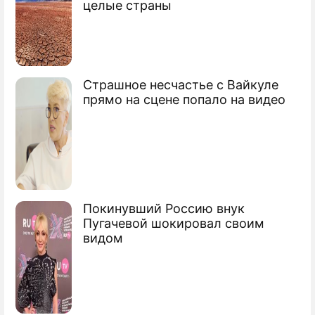
Обама выкупит "токсичные" активы
целые страны
банков
Депутаты обсудят антикризисный план
Страшное несчастье с Вайкуле
Сюжеты
прямо на сцене попало на видео
Экономический кризис
Покинувший Россию внук
Пугачевой шокировал своим
видом