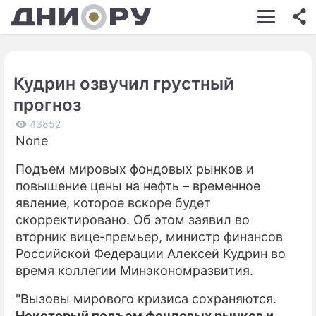
ШОУ-БИЗНЕС
АВТО
Кудрин озвучил грустный
КИНО
прогноз
НЕДВИЖИМОСТЬ
43852
None
ЗДОРОВЬЕ
Подъем мировых фондовых рынков и
ЭКОНОМИКА
повышение цены на нефть – временное
ПРОИСШЕСТВИЯ
явление, которое вскоре будет
скорректировано. Об этом заявил во
СОННИК
вторник вице-премьер, министр финансов
Российской Федерации Алексей Кудрин во
СТИЛЬ ЖИЗНИ
время коллегии Минэкономразвития.
СЕРИАЛЫ
"Вызовы мирового кризиса сохраняются.
ИГРЫ
Некоторый подъем фондовых рынков и