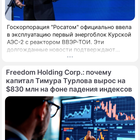
Госкорпорация "Росатом" официально ввела
в эксплуатацию первый энергоблок Курской
АЭС-2 с реактором ВВЭР-ТОИ. Эти
долгожданные новости подтверждают
технологическое лидерство России, а глава
компании Алексей Лихачев назвал пуск
Freedom Holding Corp.: почему
технологическим успехом и трудовым
подвигом. Введенный в эксплуатацию 27
капитал Тимура Турлова вырос на
апреля, инновационный энергоблок № 1
$830 млн на фоне падения индексов
Курской АЭС-2 с 1 мая начал официальные
поставки электроэнергии в Единую
энергосистему страны.