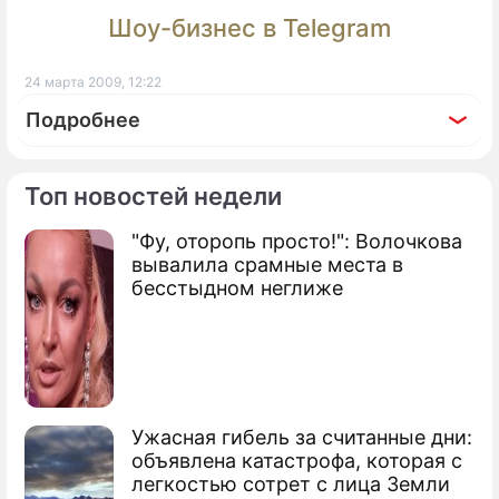
Шоу-бизнес в Telegram
24 марта 2009, 12:22
Подробнее
Топ новостей недели
"Фу, оторопь просто!": Волочкова
По теме
вывалила срамные места в
бесстыдном неглиже
Продолжение: За увольнение
хотят наказывать
Кризис ускорит развитие экономики
Ужасная гибель за считанные дни:
России
объявлена катастрофа, которая с
легкостью сотрет с лица Земли