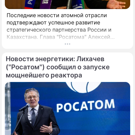
Последние новости атомной отрасли
подтверждают успешное развитие
стратегического партнерства России и
Казахстана. Глава "Росатома" Алексей
Лихачев сообщил, что на площадке будущей
АЭС выполнено более 90% полевых
Новости энергетики: Лихачев
инженерных изысканий, что является
важным этапом реализации масштабного
("Росатом") сообщил о запуске
проекта. В мае 2026 года в Москве
мощнейшего реактора
состоялись предметные переговоры
руководства российской государственной
корпорации и ответственного ведомства
Республики Казахстан.