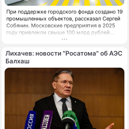
При поддержке городского фонда создано 19
промышленных объектов, рассказал Сергей
Собянин. Московские предприятия в 2025
году привлекли свыше 100 млрд рублей
инвестиционных кредитов на развитие и
расширение производств при участии Фонда
Лихачев: новости "Росатома" об АЭС
поддержки промышленности и
предпринимательства.
Балхаш