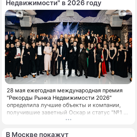
Недвижимости" в 2026 году
28 мая ежегодная международная премия
"Рекорды Рынка Недвижимости 2026"
определила лучшие объекты и компании,
получившие заветный Оскар и статус "№1 на
рынке недвижимости". 17 сезон главной
премии в сфере девелопмента вновь
В Москве покажут
доказал: рынок живет рекордами.