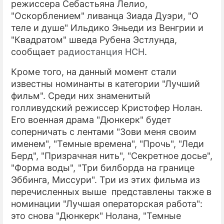
режиссера Себастьяна Лелио,
"Оскорблением" ливанца Зиада Дуэри, "О
ПРЕСС-РЕЛИЗЫ
теле и душе" Ильдико Эньеди из Венгрии и
О ПРОЕКТЕ
"Квадратом" шведа Рубена Эстлунда,
сообщает
радиостанция НСН
.
Кроме того, на данный момент стали
известны номинанты в категории "Лучший
фильм". Среди них знаменитый
голливудский режиссер Кристофер Нолан.
Его военная драма "Дюнкерк" будет
соперничать с лентами "Зови меня своим
именем", "Темные времена", "Прочь", "Леди
Берд", "Призрачная нить", "Секретное досье",
"Форма воды", "Три билборда на границе
Эббинга, Миссури". Три из этих фильма из
перечисленных выше представлены также в
номинации "Лучшая операторская работа":
это снова "Дюнкерк" Нолана, "Темные