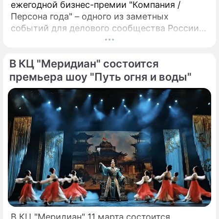
ежегодной бизнес-премии "Компания /
Персона года" – одного из заметных
событий для делового сообщества России.
Премия, учрежденная в 1998 году,
традиционно отмечает достижения
В КЦ "Меридиан" состоится
компаний, брендов и отдельных персон, чьи
результаты и коммуникации получают
премьера шоу "Путь огня и воды"
общественное признание. Программа
мероприятия включала не только
награждение лауреатов, но и показы
дизайнерских коллекций.
В КЦ "Меридиан" 11 марта состоится