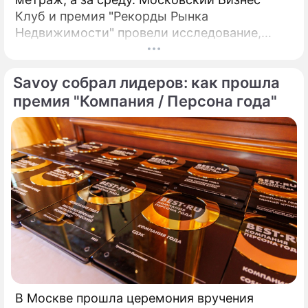
Клуб и премия "Рекорды Рынка
Недвижимости" провели исследование,
основанное на данных анализа звонков
отделов продаж и поисковых запросов,
Savoy собрал лидеров: как прошла
опросе 274 экспертов, аналитиков и топ-
менеджеров рынка недвижимости.
премия "Компания / Персона года"
В Москве прошла церемония вручения