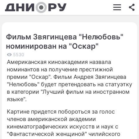
ШОУ-БИЗНЕС
АВТО
Фильм Звягинцева "Нелюбовь"
КИНО
номинирован на "Оскар"
НЕДВИЖИМОСТЬ
5530
Американская киноакадемия назвала
ЗДОРОВЬЕ
номинантов на получение престижной
ЭКОНОМИКА
премии "Оскар". Фильм Андрея Звягинцева
"Нелюбовь" будет претендовать на статуэтку
ПРОИСШЕСТВИЯ
в категории "Лучший фильм на иностранном
языке".
СОННИК
Картине придется побороться за голос
СТИЛЬ ЖИЗНИ
членов американской академии
СЕРИАЛЫ
кинематографических искусств и наук с
"Фантастической женщиной" чилийского
ИГРЫ