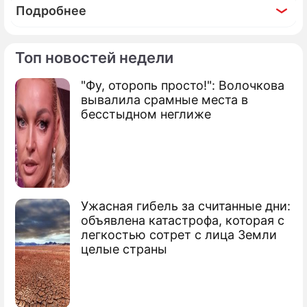
Подробнее
Топ новостей недели
"Фу, оторопь просто!": Волочкова
По теме
вывалила срамные места в
бесстыдном неглиже
Продолжение: Самые
позорные решения "Оскара"
"Нелюбовь" Звягинцева одержала
первую победу на "Оскаре"
Ужасная гибель за считанные дни:
объявлена катастрофа, которая с
"Нелюбовь" Звягинцева номинирована
легкостью сотрет с лица Земли
на "Золотой глобус"
целые страны
Сюжеты
Битва за "Оскар"