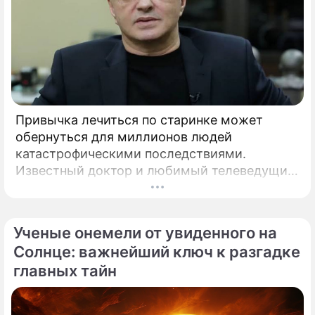
Привычка лечиться по старинке может
обернуться для миллионов людей
катастрофическими последствиями.
Известный доктор и любимый телеведущий
миллионов Александр Мясников обратил
внимание на колоссальный переворот в
мировой медицине, который буквально
Ученые онемели от увиденного на
перечеркнул все наши прошлые
Солнце: важнейший ключ к разгадке
представления о здоровье.
главных тайн