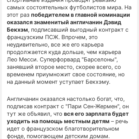
самых состоятельных футболистов мира. На
ПРЕСС-РЕЛИЗЫ
этот раз
победителем в главной номинации
оказался знаменитый англичанин Дэвид
О ПРОЕКТЕ
Бекхэм
, подписавший выгодный контракт с
французским ПСЖ. Впрочем, это
неудивительно, все же его карьера
продолжается куда дольше, чем карьера
Лео Месси. Суперфорвард "Барселоны",
занявший второе место, скорее всего, со
временем приумножит свое состояние, но
на данный момент уступает Бекхэму.
Англичанин оказался настолько богат, что,
подписав контракт с "Пари Сен-Жермен", он
тут же объявил, что
вся его зарплата будет
уходить на помощь местным детям
– речь
идет о французском благотворительном
фонде, помогающем детским домам.