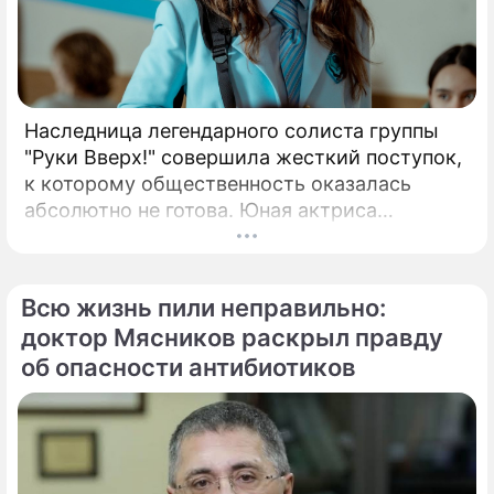
Наследница легендарного солиста группы
"Руки Вверх!" совершила жесткий поступок,
к которому общественность оказалась
абсолютно не готова. Юная актриса
Вероника Жукова, дочь бессменного лидера
группы "Руки Вверх!" Сергея Жукова,
заставила взрогнуть своих многочисленных
Всю жизнь пили неправильно:
поклонников.
доктор Мясников раскрыл правду
об опасности антибиотиков