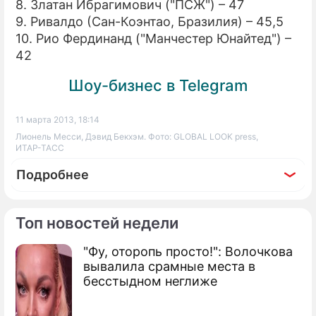
8. Златан Ибрагимович ("ПСЖ") – 47
9. Ривалдо (Сан-Коэнтао, Бразилия) – 45,5
10. Рио Фердинанд ("Манчестер Юнайтед") –
42
Шоу-бизнес в Telegram
11 марта 2013, 18:14
Лионель Месси, Дэвид Бекхэм. Фото: GLOBAL LOOK press,
ИТАР-ТАСС
Подробнее
Топ новостей недели
"Фу, оторопь просто!": Волочкова
По теме
вывалила срамные места в
бесстыдном неглиже
Продолжение: Адвокат
возглавит клуб Погребняка