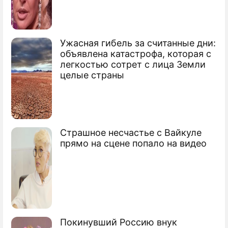
Ужасная гибель за считанные дни:
Месси объявил об уходе из "Барселоны"
объявлена катастрофа, которая с
легкостью сотрет с лица Земли
Моуринью нанял Месси поваром
целые страны
Бекхэм триумфально дебютировал во
Франции
Бекхэм стал соседом президента
Страшное несчастье с Вайкуле
прямо на сцене попало на видео
Франции
Сюжеты
Футбол
Покинувший Россию внук