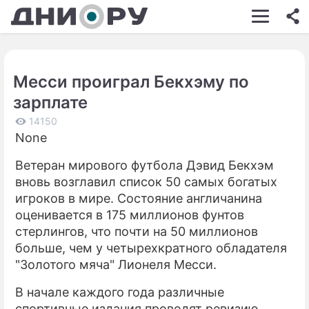
ШОУ-БИЗНЕС
АВТО
Месси проиграл Бекхэму по
КИНО
зарплате
НЕДВИЖИМОСТЬ
14150
None
ЗДОРОВЬЕ
Ветеран мирового футбола Дэвид Бекхэм
ЭКОНОМИКА
вновь возглавил список 50 самых богатых
ПРОИСШЕСТВИЯ
игроков в мире. Состояние англичанина
оценивается в 175 миллионов фунтов
СОННИК
стерлингов, что почти на 50 миллионов
больше, чем у четырехкратного обладателя
СТИЛЬ ЖИЗНИ
"Золотого мяча" Лионеля Месси.
СЕРИАЛЫ
В начале каждого года различные
ИГРЫ
спортивные издания проводят ревизию