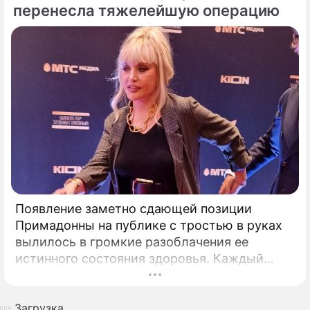
перенесла тяжелейшую операцию
Появление заметно сдающей позиции
Примадонны на публике с тростью в руках
вылилось в громкие разоблачения ее
истинного состояния здоровья. Каждый
выход некогда главной певицы страны в
свет сегодня рассматривается буквально
Загрузка...
под микроскопом.