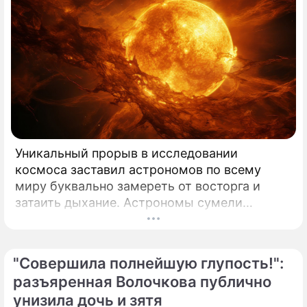
Уникальный прорыв в исследовании
космоса заставил астрономов по всему
миру буквально замереть от восторга и
затаить дыхание. Астрономы сумели
совершить невозможное и заглянуть в
самое сердце нашего светила с небывалой
доселе четкостью.
"Совершила полнейшую глупость!":
разъяренная Волочкова публично
унизила дочь и зятя