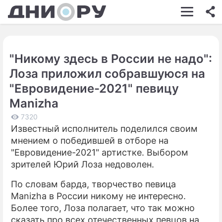
ШОУ-БИЗНЕС
АВТО
"Никому здесь в России не надо":
КИНО
Лоза приложил собравшуюся на
НЕДВИЖИМОСТЬ
"Евровидение-2021" певицу
Manizha
ЗДОРОВЬЕ
7320
ЭКОНОМИКА
Известный исполнитель поделился своим
мнением о победившей в отборе на
ПРОИСШЕСТВИЯ
"Евровидение-2021" артистке. Выбором
СОННИК
зрителей Юрий Лоза недоволен.
СТИЛЬ ЖИЗНИ
По словам барда, творчество певица
Manizha в России никому не интересно.
СЕРИАЛЫ
Более того, Лоза полагает, что так можно
сказать про всех отечественных певцов на
ИГРЫ