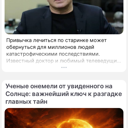
Привычка лечиться по старинке может
обернуться для миллионов людей
катастрофическими последствиями.
Известный доктор и любимый телеведущий
миллионов Александр Мясников обратил
внимание на колоссальный переворот в
мировой медицине, который буквально
Ученые онемели от увиденного на
перечеркнул все наши прошлые
Солнце: важнейший ключ к разгадке
представления о здоровье.
главных тайн