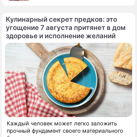
Кулинарный секрет предков: это
угощение 7 августа притянет в дом
По теме
здоровье и исполнение желаний
Продолжение: От детства на
войне до всенародной славы:
яркая жизнь певицы Manizha
Назван российский участник
"Евровидения-2021"
Сюжеты
Каждый человек может легко заложить
Евровидение 2021
прочный фундамент своего материального