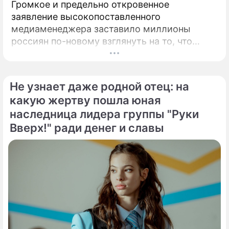
Громкое и предельно откровенное
заявление высокопоставленного
медиаменеджера заставило миллионы
россиян по-новому взглянуть на то, что
годами происходит на экране главного
развлекательного телеканала страны.
Генеральный директор мощнейшего
Не узнает даже родной отец: на
холдинга "Газпром-медиа" Александр Жаров
какую жертву пошла юная
решился на неожидаемый и крайне острый
наследница лидера группы "Руки
демарш.
Вверх!" ради денег и славы