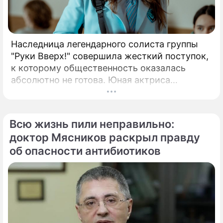
Наследница легендарного солиста группы
"Руки Вверх!" совершила жесткий поступок,
к которому общественность оказалась
абсолютно не готова. Юная актриса
Вероника Жукова, дочь бессменного лидера
группы "Руки Вверх!" Сергея Жукова,
заставила взрогнуть своих многочисленных
Всю жизнь пили неправильно:
поклонников.
доктор Мясников раскрыл правду
об опасности антибиотиков