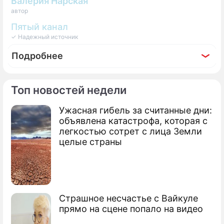
Валерия Нарская
автор
Пятый канал
✓ Надежный источник
Подробнее
Топ новостей недели
Ужасная гибель за считанные дни:
Фоторепортаж
объявлена катастрофа, которая с
Озвучены претенденты на участие в
легкостью сотрет с лица Земли
"Евровидении" от России
целые страны
Страшное несчастье с Вайкуле
прямо на сцене попало на видео