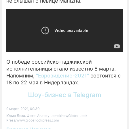
не слышал о певице Manizha.
О победе российско-таджикской
исполнительницы стало известно 8 марта.
Напомним,
"Евровидение-2021"
состоится с
18 по 22 мая в Нидерландах.
Шоу-бизнес в Telegram
9 марта 2021, 09:30
Юрия Лоза. Фото: Anatoly Lomokhov/Global Look
Press/www.globallookpress.com