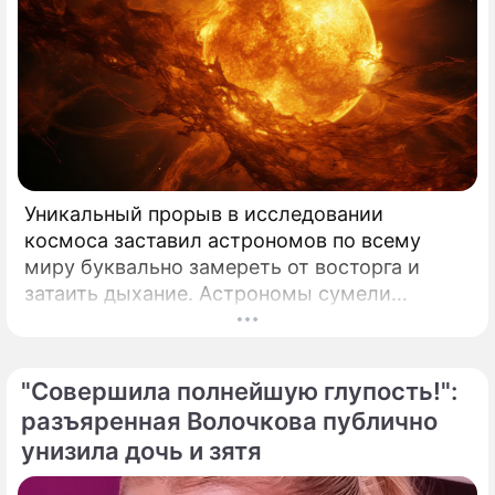
Уникальный прорыв в исследовании
космоса заставил астрономов по всему
миру буквально замереть от восторга и
затаить дыхание. Астрономы сумели
совершить невозможное и заглянуть в
самое сердце нашего светила с небывалой
доселе четкостью.
"Совершила полнейшую глупость!":
разъяренная Волочкова публично
унизила дочь и зятя