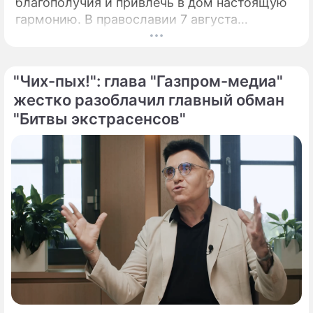
благополучия и привлечь в дом настоящую
Манижа (Manizha) Далеровна
гармонию. В православии 7 августа
Сангин
почитают память праведной Анны, матери
певица
Пресвятой Богородицы.
"Чих-пых!": глава "Газпром-медиа"
жестко разоблачил главный обман
"Битвы экстрасенсов"
Юрий Эдуардович Лоза
певец, композитор, автор текстов