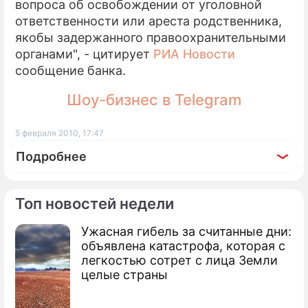
вопроса об освобождении от уголовной
ответственности или ареста родственника,
якобы задержанного правоохранительными
органами", - цитирует
РИА Новости
сообщение банка.
Шоу-бизнес в Telegram
5 февраля 2010, 17:47
Подробнее
Топ новостей недели
Ужасная гибель за считанные дни:
По теме
объявлена катастрофа, которая с
легкостью сотрет с лица Земли
Продолжение: Россияне
целые страны
получат "письма счастья"