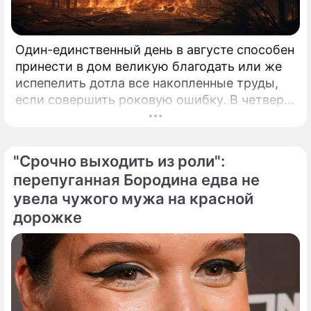
Один-единственный день в августе способен
принести в дом великую благодать или же
испепелить дотла все накопленные труды,
если совершить роковую ошибку. В четверг,
6 августа 2026 года, православная церковь
молитвенно чтит память святых
благоверных князей-страстотерпцев Бориса
"Срочно выходить из роли":
и Глеба.
перепуганная Бородина едва не
увела чужого мужа на красной
дорожке