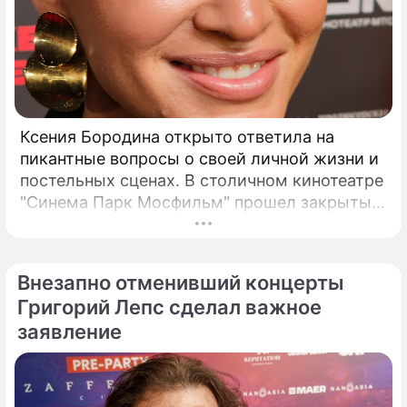
Ксения Бородина открыто ответила на
пикантные вопросы о своей личной жизни и
постельных сценах. В столичном кинотеатре
"Синема Парк Мосфильм" прошел закрытый
показ романтической комедии с элементами
фантастики под названием "За любовь".
Внезапно отменивший концерты
Григорий Лепс сделал важное
заявление