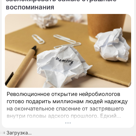
Шаляпин вновь оказался в эпицентре
воспоминания
светских сплетен.
Революционное открытие нейробиологов
готово подарить миллионам людей надежду
на окончательное спасение от застрявшего
внутри головы адского прошлого. Едкий
запах дыма, резкий визг автомобильных
тормозов или случайно услышанный в толпе
Загрузка...