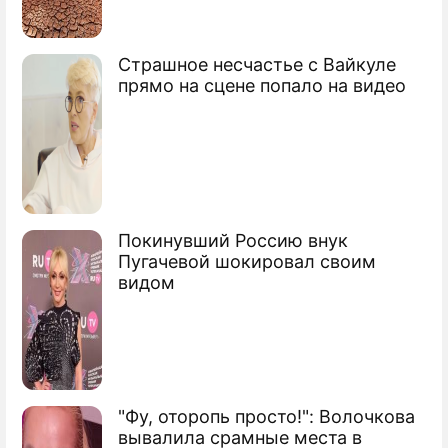
Мошенники из Африки грозят банкам
России
Страшное несчастье с Вайкуле
прямо на сцене попало на видео
Мошенники на "скорой" обокрали
старушку
Мошенники обворовали бюджет России
Сюжеты
Сбережения
Покинувший Россию внук
Пугачевой шокировал своим
видом
"Фу, оторопь просто!": Волочкова
вывалила срамные места в