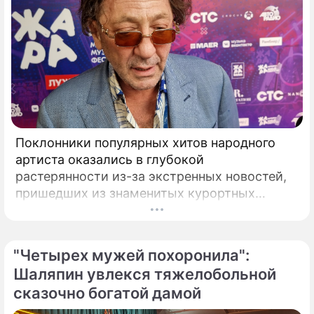
Поклонники популярных хитов народного
артиста оказались в глубокой
растерянности из-за экстренных новостей,
пришедших из знаменитых курортных
городов. Григорий Лепс, чей гастрольный
график обычно расписан на много месяцев
вперед, ошарашил публику крайне
"Четырех мужей похоронила":
неприятным решением.
Шаляпин увлекся тяжелобольной
сказочно богатой дамой