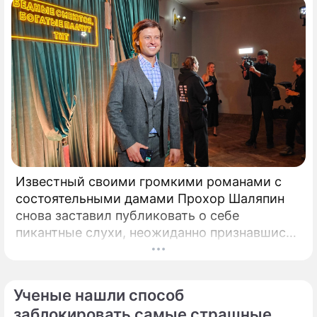
Известный своими громкими романами с
состоятельными дамами Прохор Шаляпин
снова заставил публиковать о себе
пикантные слухи, неожиданно признавшись
в чувствах к весьма непростой женщина.
Неутомимый романтик и главный любитель
представительниц прекрасного пола с
Ученые нашли способ
внушительным жизненным опытом Прохор
заблокировать самые страшные