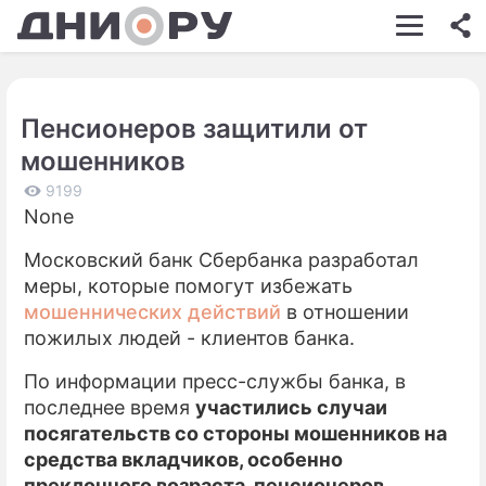
ШОУ-БИЗНЕС
АВТО
Пенсионеров защитили от
КИНО
мошенников
НЕДВИЖИМОСТЬ
9199
None
ЗДОРОВЬЕ
Московский банк Сбербанка разработал
ЭКОНОМИКА
меры, которые помогут избежать
ПРОИСШЕСТВИЯ
мошеннических действий
в отношении
пожилых людей - клиентов банка.
СОННИК
По информации пресс-службы банка, в
СТИЛЬ ЖИЗНИ
последнее время
участились случаи
посягательств со стороны мошенников на
СЕРИАЛЫ
средства вкладчиков, особенно
ИГРЫ
преклонного возраста, пенсионеров,