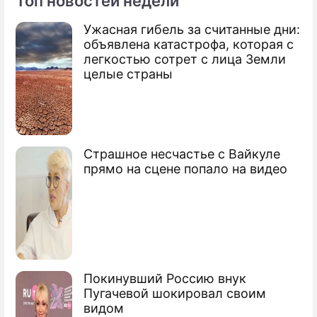
Топ новостей недели
По теме
Ужасная гибель за считанные дни:
объявлена катастрофа, которая с
Тимченко построит спорткомплекс для
легкостью сотрет с лица Земли
СКА
целые страны
На "Лужники" потратят 37 миллиардов
Путин откроет новый стадион
Страшное несчастье с Вайкуле
"Спартака"
прямо на сцене попало на видео
Покинувший Россию внук
Пугачевой шокировал своим
видом