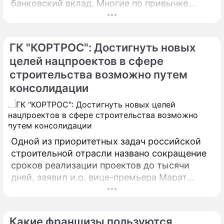
банковский вклад. Многие по привычке
думают, что инвестировать в жилье нужно
только в Москве, Питере или Сочи.
ГК "КОРТРОС": Достигнуть новых
целей нацпроектов в сфере
строительства возможно путем
консолидации
Одной из приоритетных задач российской
строительной отрасли названо сокращение
сроков реализации проектов до тысячи
дней, заявил и.о. вице-премьера Марат
Хуснуллин. За прошедший период было
принято 110 законов и 520 поправок к
законам, которые позволили сократить
Какие франшизы пользуются