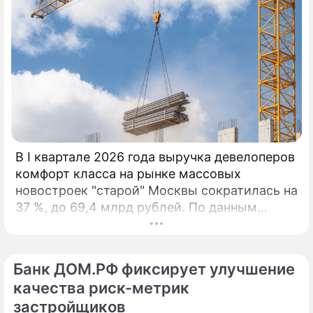
В I квартале 2026 года выручка девелоперов
комфорт класса на рынке массовых
новостроек "старой" Москвы сократилась на
37 %, до 69,4 млрд рублей. По данным
агентства "Метриум", падение связано с
минимальным за 9 лет объёмом сделок и
дефицитом предложения. За первые три
Банк ДОМ.РФ фиксирует улучшение
месяца 2026 года дольщики приобрели 3,6
качества риск-метрик
тыс.
застройщиков