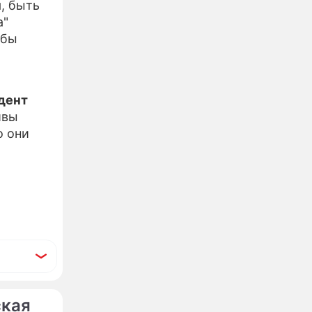
я, быть
а"
 бы
дент
ивы
о они
ская