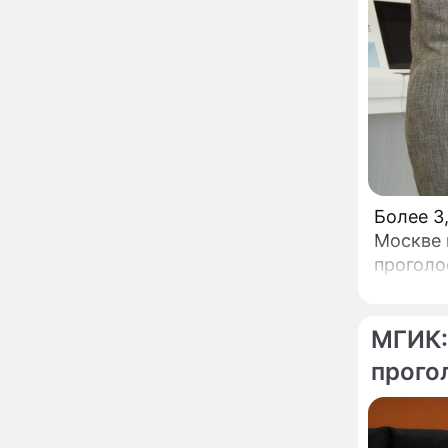
развода Паулины
Андреевой и Федора
Бондарчука
Огонь с небес сожжет
00:22
урожай и дом:
страшный запрет 6
августа, о котором
молчат старики
От Преснякова до
18:13
Байсарова: сияющая
Орбакайте вывезла в
Европу всех детей от
Более 3
разных мужчин
"Срочно выходить из
17:19
Москве 
роли": перепуганная
проголо
Бородина едва не увела
чужого мужа на красной
дорожке
Депутат Чаплин
15:14
МГИК:
предложил запретить
мойку машин и
прого
торговлю во дворах
Внезапно отменивший
15:08
концерты Григорий Лепс