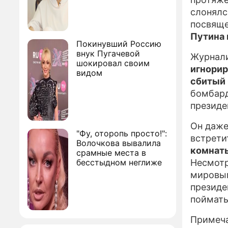
слонялс
посвяще
Путина 
Покинувший Россию
внук Пугачевой
Журнали
шокировал своим
игнорир
видом
сбитый 
бомбард
президе
Он даже
"Фу, оторопь просто!":
встрети
Волочкова вывалила
комнаты
срамные места в
бесстыдном неглиже
Несмотр
мировым
президе
поймать
Примеча