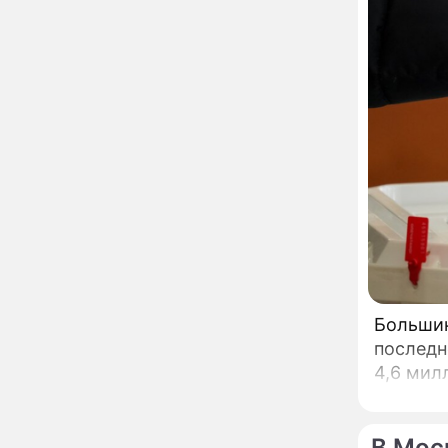
сделал важное
заявление
"Четырех мужей
13:36
похоронила": Шаляпин
увлекся тяжелобольной
сказочно богатой дамой
Павильоны здоровья с
12:46
бесплатной экспресс-
диагностикой
открываются в центре
Москвы
Ученые нашли способ
11:49
заблокировать самые
страшные воспоминания
Горы золота или
09:26
Большинст
сокрушительный удар:
каким знакам зодиака
последн
астрологи пророчат
4,6 мил
счастье, а кому нищету
Ни в коем случае не
00:10
нарушайте этот
страшный запрет 5
В Мос