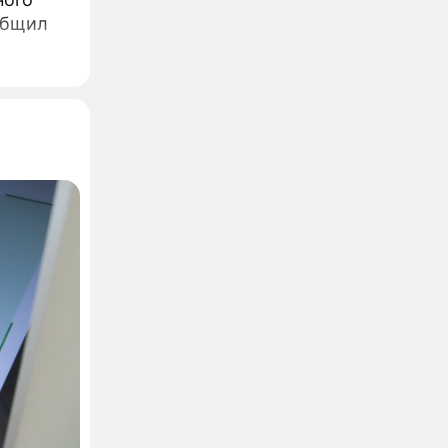
общил