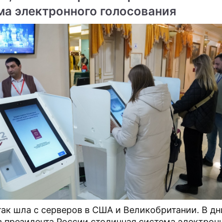
ма электронного голосования
ме
лючил с Эрдоганом
Раскрыта схема покупки
ю сделку
Турцией у "ИГ"
 Путин опоздал на
Как Турция прикрывает
енцию в Париже
террористов
так шла с серверов в США и Великобритании. В дн
 президента России столичная система электрон