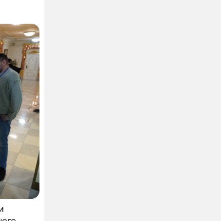
 нефти
и
ного