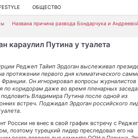
IFESTYLE
ОБЩЕСТВО
ШОУ-БИЗНЕС
ты
Названа причина развода Бондарчука и Андреево
АВТО
КИНО
ан караулил Путина у туалета
НЕДВИЖИМОСТЬ
ЗДОРОВЬЕ
урции Реджеп Тайип Эрдоган выслеживал презид
на протяжении первого дня климатического самм
ЭКОНОМИКА
 Франции. Он игнорировал вопросы журналистов 
ПРОИСШЕСТВИЯ
я по коридорам даже во время пленарных заседа
 подловить Владимира Путина после одной из
СОННИК
онних встреч. Поджидал Эрдоган российского ли
туалета.
СТИЛЬ ЖИЗНИ
нт России не внес в свой график встречу с Редже
СЕРИАЛЫ
ом, поэтому турецкий лидер преследовал его на
ИГРЫ
нии всего первого дня саммита ООН в Париже. Э