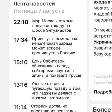
входа в
Лента новостей
может, 
Пятница
7 августа
Андрей 
говорит
Мэр Москвы открыл
22:18
новую эстакаду на
Отмечае
шоссе Энтузиастов
встрети
Привезут в чемоданах:
17:34
Украин
неизлечимая зараза
развити
может вскоре
проникнуть в Россию
безукор
Дочь Сябитовой
15:10
обнажилась перед
хейтерами: спустила
штаны и показала трусы
1 декабря 20
Реджеп Тайи
Ученые открыли
13:16
пугающую правду о том,
Подроб
что гаджеты делают с
мозгом школьника
Сгорели дотла, но
11:14
Более
восстали из пепла: как