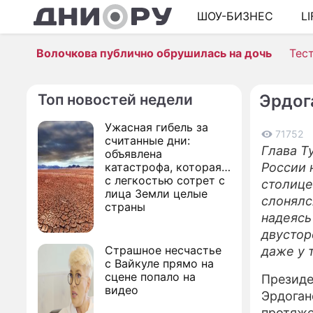
ШОУ-БИЗНЕС
L
Волочкова публично обрушилась на дочь
Тес
Топ новостей недели
Эрдог
Ужасная гибель за
71752
считанные дни:
Глава Т
объявлена
катастрофа, которая
России 
с легкостью сотрет с
столице
лица Земли целые
слонялс
страны
надеясь
двустор
Страшное несчастье
даже у 
с Вайкуле прямо на
сцене попало на
Президе
видео
Эрдоган
протяже