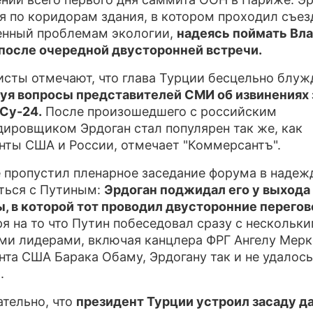
я по коридорам здания, в котором проходил съез
ПРЕСС-РЕЛИЗЫ
нный проблемам экологии,
надеясь поймать Вл
после очередной двусторонней встречи.
О ПРОЕКТЕ
сты отмечают, что глава Турции бесцельно блуж
уя вопросы представителей СМИ об извинениях 
Су-24.
После произошедшего с российским
ировщиком Эрдоган стал популярен так же, как
нты США и России, отмечает "Коммерсантъ".
 пропустил пленарное заседание форума в надеж
ться с Путиным:
Эрдоган поджидал его у выхода
, в которой тот проводил двусторонние перего
я на то что Путин побеседовал сразу с нескольк
и лидерами, включая канцлера ФРГ Ангелу Мерк
нта США Барака Обаму, Эрдогану так и не удалось
.
тельно, что
президент Турции устроил засаду д