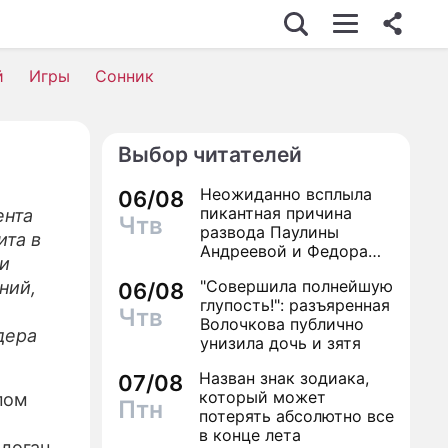
й
Игры
Сонник
Выбор читателей
Неожиданно всплыла
06/08
пикантная причина
ента
Чтв
развода Паулины
ита в
Андреевой и Федора
и
Бондарчука
"Совершила полнейшую
ний,
06/08
глупость!": разъяренная
Чтв
Волочкова публично
дера
унизила дочь и зятя
Назван знак зодиака,
07/08
который может
пом
Птн
потерять абсолютно все
в конце лета
рдоган