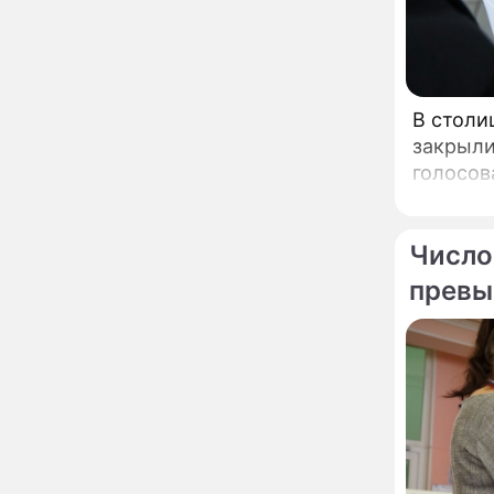
Мясников раскрыл
правду об опасности
антибиотиков
Ученые онемели от
13:57
увиденного на Солнце:
В столи
важнейший ключ к
разгадке главных тайн
закрыли
голосов
Реставрация церкви
13:27
Ильи Пророка на
Новгородском подворье
завершена – Мэр
Число
Москвы
"Совершила полнейшую
12:08
превы
глупость!": разъяренная
Волочкова публично
унизила дочь и зятя
Уехавшая из России
10:55
Пугачева перенесла
тяжелейшую операцию
Неожиданно всплыла
09:28
пикантная причина