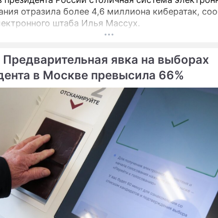
ания отразила более 4,6 миллиона кибератак, со
лектронного штаба Илья Массух.
 Предварительная явка на выборах
дента в Москве превысила 66%