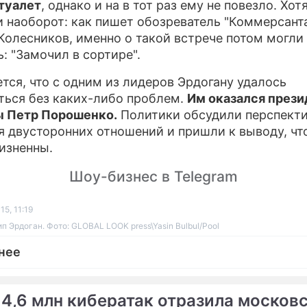
 туалет
, однако и на в тот раз ему не повезло. Хот
и наоборот: как пишет обозреватель "Коммерсант
Колесников, именно о такой встрече потом могли
ь: "Замочил в сортире".
тся, что с одним из лидеров Эрдогану удалось
ться без каких-либо проблем.
Им оказался прези
ы Петр Порошенко.
Политики обсудили перспект
я двусторонних отношений и пришли к выводу, чт
изненны.
Шоу-бизнес в Telegram
15, 11:19
п Эрдоган. Фото: GLOBAL LOOK press\Yasin Bulbul/Pool
нее
 4,6 млн кибератак отразила москов