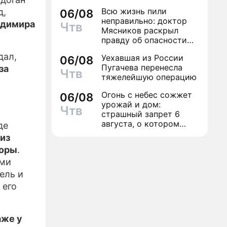
Всю жизнь пили
д,
06/08
неправильно: доктор
адимира
Чтв
Мясников раскрыл
правду об опасности
антибиотиков
дал,
Уехавшая из России
06/08
Пугачева перенесла
за
Чтв
тяжелейшую операцию
Огонь с небес сожжет
06/08
урожай и дом:
Чтв
страшный запрет 6
августа, о котором
де
молчат старики
 из
воры
.
ими
ель и
 его
аже у