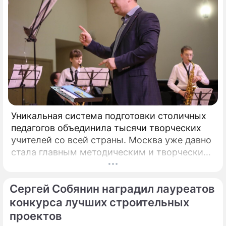
Уникальная система подготовки столичных
педагогов объединила тысячи творческих
учителей со всей страны. Москва уже давно
стала главным методическим и творческим
центром России, где рождаются самые
передовые практики воспитания молодых
Сергей Собянин наградил лауреатов
талантов.
конкурса лучших строительных
проектов