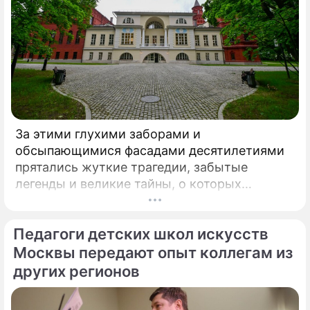
За этими глухими заборами и
обсыпающимися фасадами десятилетиями
прятались жуткие трагедии, забытые
легенды и великие тайны, о которых
миллионы прохожих даже не догадывались.
Французский писатель В.
Педагоги детских школ искусств
Москвы передают опыт коллегам из
других регионов