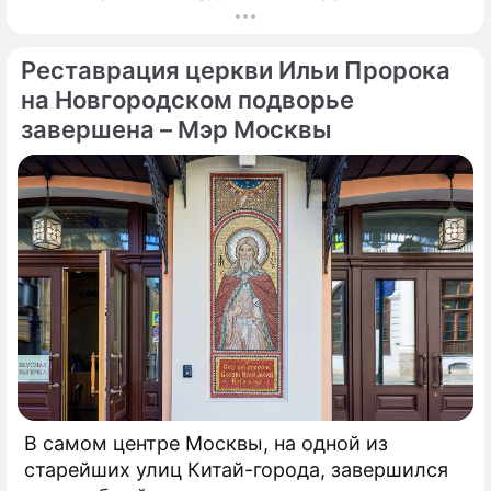
возобновления производства необходимо
убрать все асбестовые элементы
Реставрация церкви Ильи Пророка
конструкций и оборудования из цеха,
сообщает портал Eurometal.
на Новгородском подворье
Металлургический завод компании Acciaierie
завершена – Мэр Москвы
d'Italia (ADI), ранее известной как Ilva
(Ильва), является крупнейшим на
территории Европы.
В самом центре Москвы, на одной из
старейших улиц Китай-города, завершился