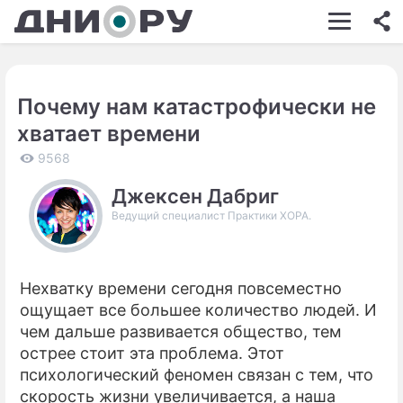
ШОУ-БИЗНЕС
АВТО
Почему нам катастрофически не
КИНО
хватает времени
НЕДВИЖИМОСТЬ
9568
ЗДОРОВЬЕ
Джексен Дабриг
Ведущий специалист Практики ХОРА.
ЭКОНОМИКА
ПРОИСШЕСТВИЯ
Нехватку времени сегодня повсеместно
СОННИК
ощущает все большее количество людей. И
СТИЛЬ ЖИЗНИ
чем дальше развивается общество, тем
острее стоит эта проблема. Этот
СЕРИАЛЫ
психологический феномен связан с тем, что
скорость жизни увеличивается, а наша
ИГРЫ