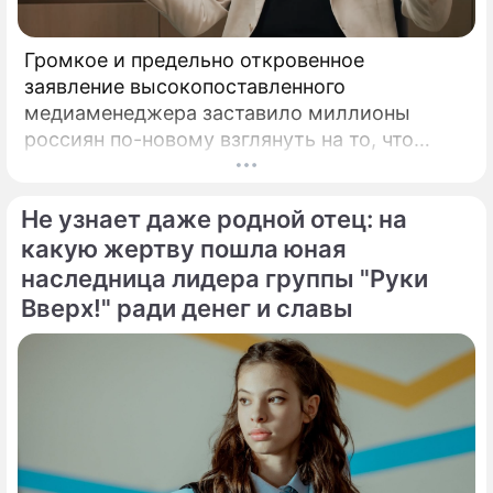
Громкое и предельно откровенное
заявление высокопоставленного
медиаменеджера заставило миллионы
россиян по-новому взглянуть на то, что
годами происходит на экране главного
развлекательного телеканала страны.
Не узнает даже родной отец: на
Генеральный директор мощнейшего
холдинга "Газпром-медиа" Александр Жаров
какую жертву пошла юная
решился на неожидаемый и крайне острый
наследница лидера группы "Руки
демарш.
Вверх!" ради денег и славы