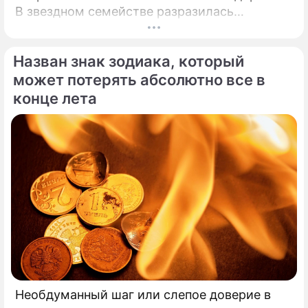
В звездном семействе разразилась
настоящая тихая драма, которая вынудила
артистов действовать без промедления.
Назван знак зодиака, который
может потерять абсолютно все в
конце лета
Необдуманный шаг или слепое доверие в