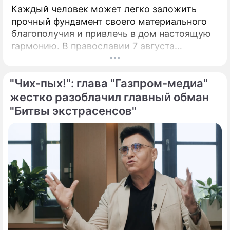
Каждый человек может легко заложить
прочный фундамент своего материального
благополучия и привлечь в дом настоящую
гармонию. В православии 7 августа
почитают память праведной Анны, матери
Пресвятой Богородицы.
"Чих-пых!": глава "Газпром-медиа"
жестко разоблачил главный обман
"Битвы экстрасенсов"