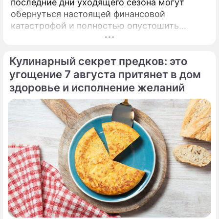
последние дни уходящего сезона могут
обернуться настоящей финансовой
катастрофой и полностью опустошить
кошелек. Известная шаманка и ясновидящая
Кажетта Ахметжанова выступила с
Кулинарный секрет предков: это
экстренным предупреждением для всех, кто
привык легкомысленно относиться к своим
угощение 7 августа притянет в дом
сбережениям.
здоровье и исполнение желаний