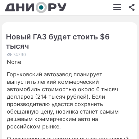
ШОУ-БИЗНЕС
АВТО
Новый ГАЗ будет стоить $6
КИНО
тысяч
НЕДВИЖИМОСТЬ
74790
None
ЗДОРОВЬЕ
Горьковский автозавод планирует
ЭКОНОМИКА
выпустить легкий коммерческий
ПРОИСШЕСТВИЯ
автомобиль стоимостью около 6 тысяч
долларов (214 тысяч рублей). Если
СОННИК
производителю удастся сохранить
обещанную цену, новинка станет самым
СТИЛЬ ЖИЗНИ
дешевым коммерческим авто на
СЕРИАЛЫ
российском рынке.
ИГРЫ
О намерениях вывести на рынок доступный