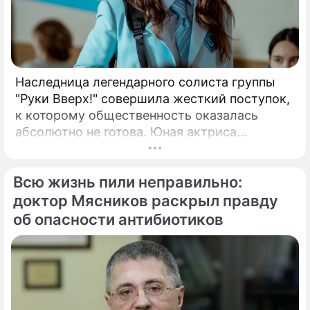
Наследница легендарного солиста группы
"Руки Вверх!" совершила жесткий поступок,
к которому общественность оказалась
абсолютно не готова. Юная актриса
Вероника Жукова, дочь бессменного лидера
группы "Руки Вверх!" Сергея Жукова,
Всю жизнь пили неправильно:
заставила взрогнуть своих многочисленных
поклонников.
доктор Мясников раскрыл правду
об опасности антибиотиков