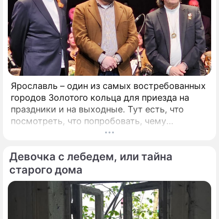
Ярославль – один из самых востребованных
городов Золотого кольца для приезда на
праздники и на выходные. Тут есть, что
посмотреть, что попробовать, чему
удивиться. Популяризации города во многом
способствует и Юрий Башмет, который уже
Девочка с лебедем, или тайна
на протяжении 17 лет устраивает тут
Международный музыкальный фестиваль.
старого дома
Этот форум, который проводит самый
известный альтист и дирижер страны, –
явление уникальное.