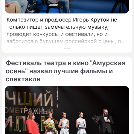
Композитор и продюсер Игорь Крутой не
только пишет замечательную музыку,
проводит конкурсы и фестивали, но и
заботится о будущем российской сцены, о
том, кто будет петь завтра. Именно для
этого с 2008 года он проводит конкурс
Фестиваль театра и кино "Амурская
"Детская Новая волна". Его задачи –
предоставлять юным артистам
осень" назвал лучшие фильмы и
возможность заявить о своём вокальном
спектакли
даровании на профессиональной сцене,
открывать слушателям новые имена
талантливых исполнителей из разных
городов России.