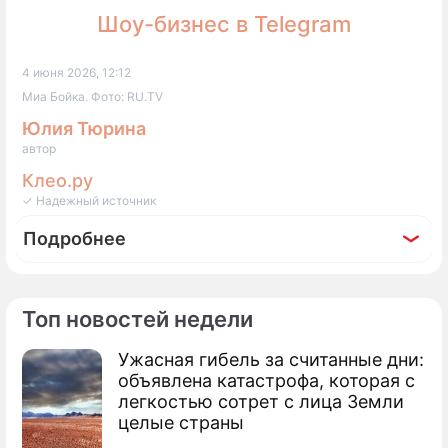
Шоу-бизнес в Telegram
4 июня 2026, 12:12
Миа Бойка. Фото: RU.TV
Юлия Тюрина
автор
Клео.ру
✓ Надежный источник
Подробнее
Топ новостей недели
По теме
Ужасная гибель за считанные дни:
объявлена катастрофа, которая с
Миа Бойка: как певица покоряет моду,
легкостью сотрет с лица Земли
музыку и справляется со сплетнями
целые страны