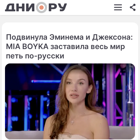
ШОУ-БИЗНЕС
АВТО
Подвинула Эминема и Джексона:
КИНО
MIA BOYKA заставила весь мир
НЕДВИЖИМОСТЬ
петь по-русски
ЗДОРОВЬЕ
ЭКОНОМИКА
ПРОИСШЕСТВИЯ
СОННИК
СТИЛЬ ЖИЗНИ
СЕРИАЛЫ
ИГРЫ