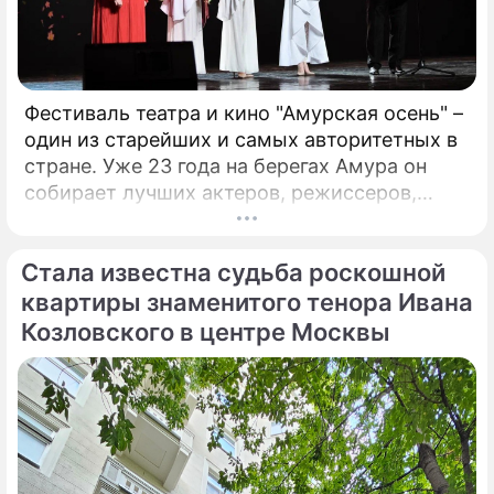
Фестиваль театра и кино "Амурская осень" –
один из старейших и самых авторитетных в
стране. Уже 23 года на берегах Амура он
собирает лучших актеров, режиссеров,
музыкантов. Недавно он стал
международным. Только что форум,
Стала известна судьба роскошной
который проходит в Благовещенске, назвал
победителей. Это те ленты и спектакли,
квартиры знаменитого тенора Ивана
которые обязательно надо посмотреть!
Козловского в центре Москвы
Зрителями фестиваля стали больше 17
тысяч человек, а гостями – свыше 400
человек.