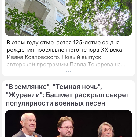
В этом году отмечается 125-летие со дня
рождения прославленного тенора XX века
Ивана Козловского. Новый выпуск
авторской программы Павла Токарева на
платформе VK "Сады искусств" посвящен
этому певцу. "С 30-х годов прошлого
"В землянке", "Темная ночь",
столетия Козловский являлся не просто
популярным певцом, а считался богом и
"Журавли": Башмет раскрыл секрет
идолом для всего советского народа", –
популярности военных песен
говорит Токарев.