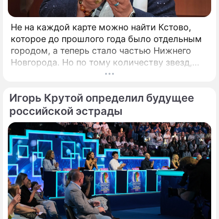
Не на каждой карте можно найти Кстово,
которое до прошлого года было отдельным
городом, а теперь стало частью Нижнего
Новгорода. Но по тому количеству звезд,
которые приезжают сюда каждый год,
Кстово даст фору многим крупным городам.
Игорь Крутой определил будущее
Повод – открытый российский
кинофестиваль "КСТОкино". В этом году он
российской эстрады
прошёл уже в четвертый раз. Кстово
настолько живописно, что его окрестности
часто становятся натурой для съемок
фильмов.