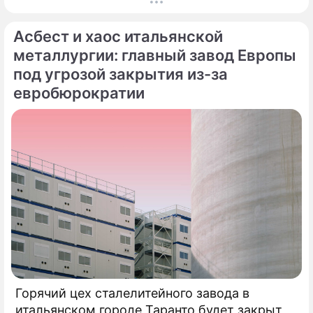
После длительного и тщательного изучения
более чем двух тысяч заявок был
Асбест и хаос итальянской
сформирован шорт-лист из 100 лучших
исполнителей.
металлургии: главный завод Европы
под угрозой закрытия из-за
евробюрократии
Горячий цех сталелитейного завода в
итальянском городе Таранто будет закрыт