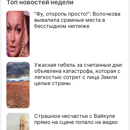
Топ новостей недели
Фоторепортаж
"Фу, оторопь просто!": Волочкова
Волочкова, Борисова и остальные: самые
вывалила срамные места в
закаленные красотки шоу-бизнеса
бесстыдном неглиже
Ужасная гибель за считанные дни:
объявлена катастрофа, которая с
легкостью сотрет с лица Земли
целые страны
Страшное несчастье с Вайкуле
прямо на сцене попало на видео