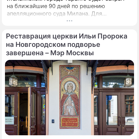
на ближайшие 90 дней по решению
апелляционного суда Милана. Для
возобновления производства необходимо
убрать все асбестовые элементы
Реставрация церкви Ильи Пророка
конструкций и оборудования из цеха,
сообщает портал Eurometal.
на Новгородском подворье
Металлургический завод компании Acciaierie
завершена – Мэр Москвы
d'Italia (ADI), ранее известной как Ilva
(Ильва), является крупнейшим на
территории Европы.