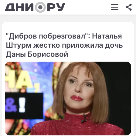
ШОУ-БИЗНЕС
АВТО
"Дибров побрезговал": Наталья
КИНО
Штурм жестко приложила дочь
НЕДВИЖИМОСТЬ
Даны Борисовой
ЗДОРОВЬЕ
ЭКОНОМИКА
ПРОИСШЕСТВИЯ
СОННИК
СТИЛЬ ЖИЗНИ
СЕРИАЛЫ
ИГРЫ