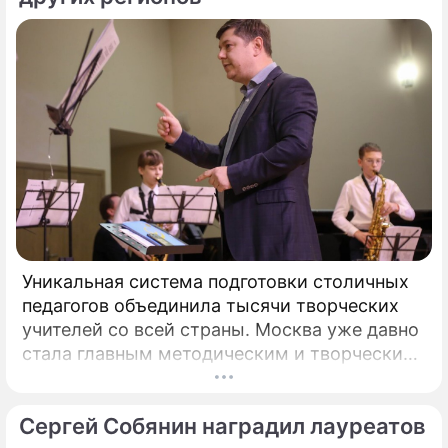
Дана Александровна Борисова
Телеведущая
Уникальная система подготовки столичных
педагогов объединила тысячи творческих
учителей со всей страны. Москва уже давно
стала главным методическим и творческим
центром России, где рождаются самые
передовые практики воспитания молодых
Сергей Собянин наградил лауреатов
талантов.