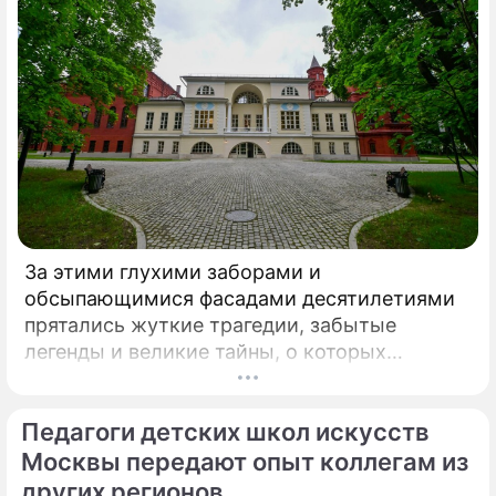
По теме
Продолжение: Стыд потеряла:
полуголая Наталья Штурм
выставила напоказ самое
сокровенное
За этими глухими заборами и
обсыпающимися фасадами десятилетиями
прятались жуткие трагедии, забытые
"Стал посмешищем": Роза Сябитова
легенды и великие тайны, о которых
жестко высказалась о позоре Дмитрия
миллионы прохожих даже не догадывались.
Диброва
Французский писатель В.
Педагоги детских школ искусств
Наталья Юрьевна Штурм
Москвы передают опыт коллегам из
Певица
других регионов