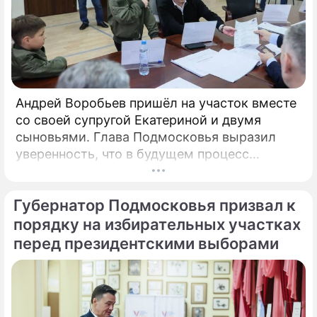
Андрей Воробьев пришёл на участок вместе
со своей супругой Екатериной и двумя
сыновьями. Глава Подмосковья выразил
уверенность, что в будущем процесс
голосования продолжит
цифровизироваться. Об этом сообщили в
Губернатор Подмосковья призвал к
пресс-службе правительства региона.
«Выборы — это всегда важно.
порядку на избирательных участках
перед президентскими выборами