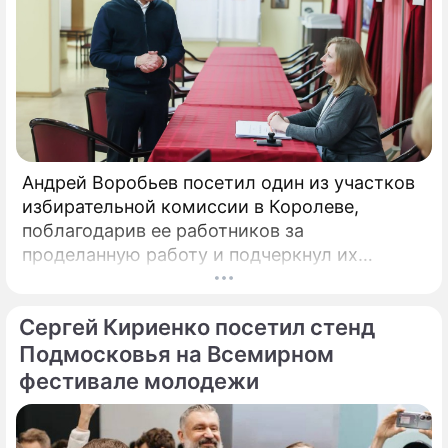
Андрей Воробьев посетил один из участков
избирательной комиссии в Королеве,
поблагодарив ее работников за
проделанную работу и подчеркнул их
опытность в организации и проведении
голосований на выборах. Об этом сообщили
Сергей Кириенко посетил стенд
в пресс-службе правительства
Подмосковья. «Свыше 36 тыс.
Подмосковья на Всемирном
фестивале молодежи