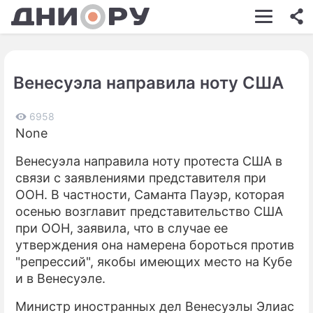
ШОУ-БИЗНЕС
АВТО
Венесуэла направила ноту США
КИНО
НЕДВИЖИМОСТЬ
6958
None
ЗДОРОВЬЕ
Венесуэла направила ноту протеста США в
ЭКОНОМИКА
связи с заявлениями представителя при
ООН. В частности, Саманта Пауэр, которая
ПРОИСШЕСТВИЯ
осенью возглавит представительство США
при ООН, заявила, что в случае ее
СОННИК
утверждения она намерена бороться против
СТИЛЬ ЖИЗНИ
"репрессий", якобы имеющих место на Кубе
и в Венесуэле.
СЕРИАЛЫ
Министр иностранных дел Венесуэлы Элиас
ИГРЫ