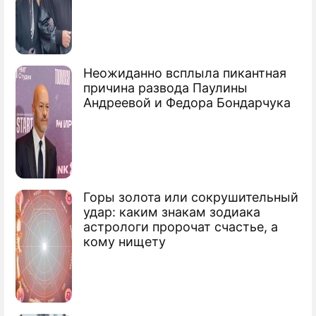
США угрожают Венесуэле жесткими
Неожиданно всплыла пикантная
санкциями
причина развода Паулины
Андреевой и Федора Бондарчука
Венесуэла предложила убежище
Сноудену
Венесуэла выслала американского
шпиона
Горы золота или сокрушительный
удар: каким знакам зодиака
Сюжеты
астрологи пророчат счастье, а
Латинская Америка
кому нищету