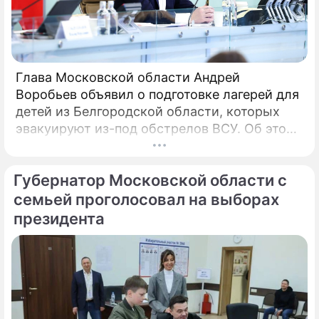
Глава Московской области Андрей
Воробьев объявил о подготовке лагерей для
детей из Белгородской области, которых
эвакуируют из-под обстрелов ВСУ. Об этом
говорится в сообщении, распространенном
пресс-службой правительства
Губернатор Московской области с
Подмосковья. «Мы не можем оставаться в
стороне.
семьей проголосовал на выборах
президента