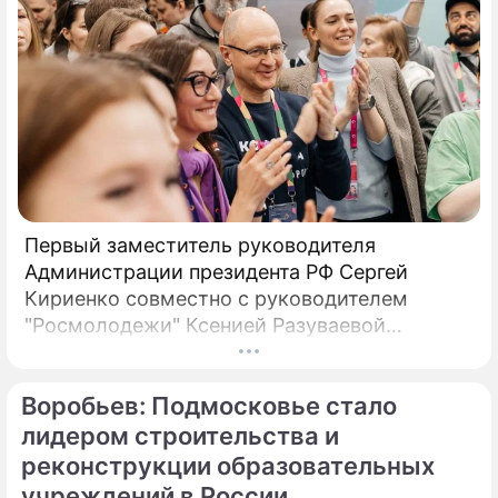
Первый заместитель руководителя
Администрации президента РФ Сергей
Кириенко совместно с руководителем
"Росмолодежи" Ксенией Разуваевой
посмотрел экспозицию Московской области
на Всемирном фестивале молодежи,
Воробьев: Подмосковье стало
который проходит в первую неделю марта
на федеральной территории "Сириус" в Сочи
лидером строительства и
при поддержке нацпроекта "Образование".
реконструкции образовательных
Об этом говорится в сообщении,
учреждений в России