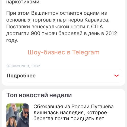
наркотиками.
При этом Вашингтон остается одним из
основных торговых партнеров Каракаса.
Поставки венесуэльской нефти в США
достигли 900 тысяч баррелей в день в 2012
году.
Шоу-бизнес в Telegram
20 июля 2013, 10:32
Подробнее
Топ новостей недели
Сбежавшая из России Пугачева
По теме
лишилась наследия, которое
берегла почти тридцать лет
Продолжение: Главе Мексики
предстоит операция