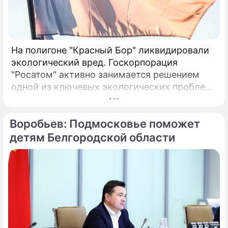
На полигоне "Красный Бор" ликвидировали
экологический вред. Госкорпорация
"Росатом" активно занимается решением
одной из ключевых экологических проблем
в Ленинградской области – ликвидацией
накопленного вреда на полигоне токсичных
Воробьев: Подмосковье поможет
промышленных отходов "Красный Бор".
детям Белгородской области