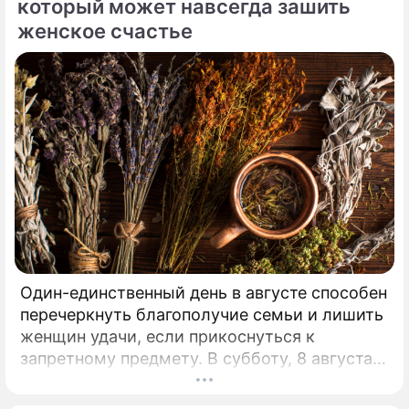
мирового шоу-бизнеса.
который может навсегда зашить
женское счастье
Один-единственный день в августе способен
перечеркнуть благополучие семьи и лишить
женщин удачи, если прикоснуться к
запретному предмету. В субботу, 8 августа,
православная церковь молитвенно чтит
память святых священномучеников