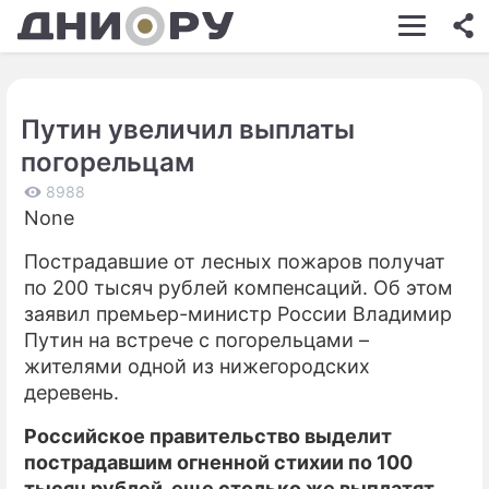
ШОУ-БИЗНЕС
АВТО
Путин увеличил выплаты
КИНО
погорельцам
НЕДВИЖИМОСТЬ
8988
None
ЗДОРОВЬЕ
Пострадавшие от лесных пожаров получат
ЭКОНОМИКА
по 200 тысяч рублей компенсаций. Об этом
ПРОИСШЕСТВИЯ
заявил премьер-министр России Владимир
Путин на встрече с погорельцами –
СОННИК
жителями одной из нижегородских
деревень.
СТИЛЬ ЖИЗНИ
Российское правительство выделит
СЕРИАЛЫ
пострадавшим огненной стихии по 100
ИГРЫ
тысяч рублей, еще столько же выплатят