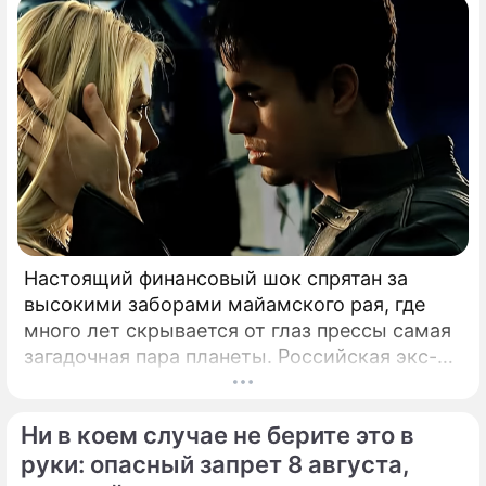
Настоящий финансовый шок спрятан за
высокими заборами майамского рая, где
много лет скрывается от глаз прессы самая
загадочная пара планеты. Российская экс-
теннисистка Анна Курникова и испанский
поп-идол Энрике Иглесиас уже больше
Ни в коем случае не берите это в
двадцати лет удерживают статус одной из
самых закрытых и непубличных пар
руки: опасный запрет 8 августа,