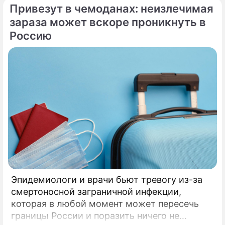
Привезут в чемоданах: неизлечимая
Ермолая, Ермиппа и Ермократа, иереев
Никомидийских.
зараза может вскоре проникнуть в
Россию
Эпидемиологи и врачи бьют тревогу из-за
смертоносной заграничной инфекции,
которая в любой момент может пересечь
границы России и поразить ничего не