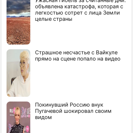
Ужасная гибель за считанные дни:
По теме
объявлена катастрофа, которая с
легкостью сотрет с лица Земли
Продолжение: Погорельцам
целые страны
отстроят новые дома
Страшное несчастье с Вайкуле
Огненная стихия уносит жизни россиян
прямо на сцене попало на видео
Торфяники под Москвой потушат за 20
млрд
Центр России оказался во власти
пожаров
Покинувший Россию внук
Пугачевой шокировал своим
Сюжеты
видом
Лесные пожары