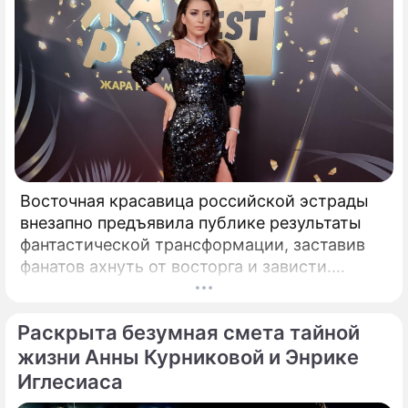
Восточная красавица российской эстрады
внезапно предъявила публике результаты
фантастической трансформации, заставив
фанатов ахнуть от восторга и зависти.
Знаменитая певица Жасмин всегда
славилась аппетитными восточными
Раскрыта безумная смета тайной
формами, однако ее свежие снимки
спровоцировали настоящую бурю в Сети.
жизни Анны Курниковой и Энрике
Иглесиаса