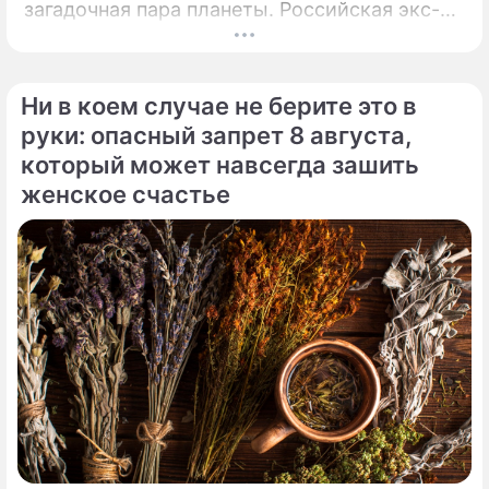
загадочная пара планеты. Российская экс-
теннисистка Анна Курникова и испанский
поп-идол Энрике Иглесиас уже больше
двадцати лет удерживают статус одной из
Ни в коем случае не берите это в
самых закрытых и непубличных пар
руки: опасный запрет 8 августа,
мирового шоу-бизнеса.
который может навсегда зашить
женское счастье