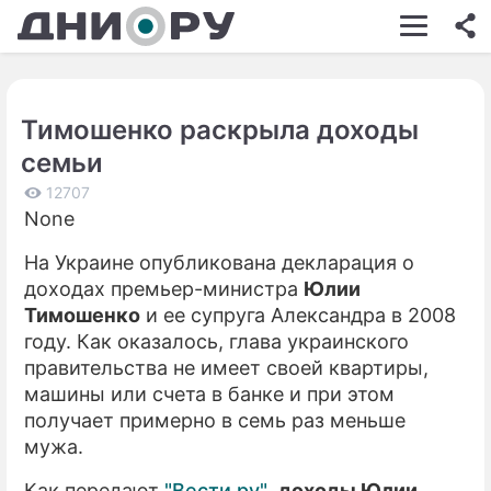
ШОУ-БИЗНЕС
АВТО
Тимошенко раскрыла доходы
КИНО
семьи
НЕДВИЖИМОСТЬ
12707
None
ЗДОРОВЬЕ
На Украине опубликована декларация о
ЭКОНОМИКА
доходах премьер-министра
Юлии
ПРОИСШЕСТВИЯ
Тимошенко
и ее супруга Александра в 2008
году. Как оказалось, глава украинского
СОННИК
правительства не имеет своей квартиры,
машины или счета в банке и при этом
СТИЛЬ ЖИЗНИ
получает примерно в семь раз меньше
СЕРИАЛЫ
мужа.
ИГРЫ
Как передают
"Вести.ру"
,
доходы Юлии