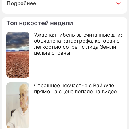
Подробнее
Топ новостей недели
Ужасная гибель за считанные дни:
По теме
объявлена катастрофа, которая с
легкостью сотрет с лица Земли
Продолжение: Генпрокурор
целые страны
отчитался о доходах
Страшное несчастье с Вайкуле
Путин обогнал Медведева по доходам
прямо на сцене попало на видео
Министры раскрыли семейные доходы
Сюжеты
Доходы чиновников