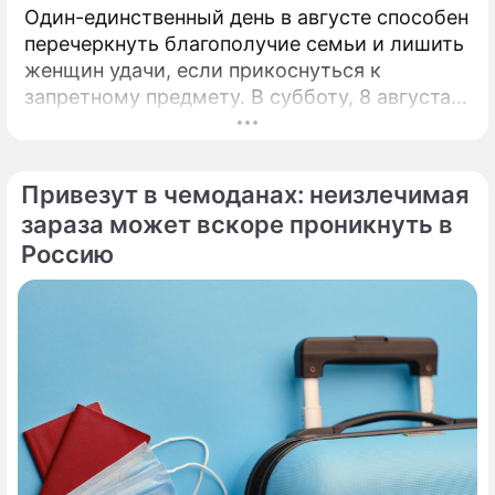
Один-единственный день в августе способен
перечеркнуть благополучие семьи и лишить
женщин удачи, если прикоснуться к
запретному предмету. В субботу, 8 августа,
православная церковь молитвенно чтит
память святых священномучеников
Ермолая, Ермиппа и Ермократа, иереев
Привезут в чемоданах: неизлечимая
Никомидийских.
зараза может вскоре проникнуть в
Россию