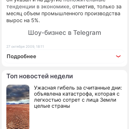
тенденции в экономике
, отметив, только за
месяц объем промышленного производства
вырос на 5%.
Шоу-бизнес в Telegram
27 октября 2009, 18:11
Подробнее
Топ новостей недели
Ужасная гибель за считанные дни:
По теме
объявлена катастрофа, которая с
легкостью сотрет с лица Земли
Медведев недоволен поборами
целые страны
бизнеса
Путин посоветовал "не витать в
облаках"