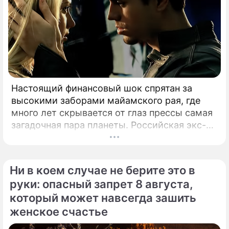
Настоящий финансовый шок спрятан за
высокими заборами майамского рая, где
много лет скрывается от глаз прессы самая
загадочная пара планеты. Российская экс-
теннисистка Анна Курникова и испанский
поп-идол Энрике Иглесиас уже больше
двадцати лет удерживают статус одной из
Ни в коем случае не берите это в
самых закрытых и непубличных пар
руки: опасный запрет 8 августа,
мирового шоу-бизнеса.
который может навсегда зашить
женское счастье