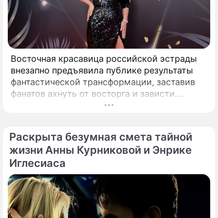
Восточная красавица российской эстрады
внезапно предъявила публике результаты
фантастической трансформации, заставив
фанатов ахнуть от восторга и зависти.
Знаменитая певица Жасмин всегда
славилась аппетитными восточными
формами, однако ее свежие снимки
Раскрыта безумная смета тайной
спровоцировали настоящую бурю в Сети.
жизни Анны Курниковой и Энрике
Иглесиаса