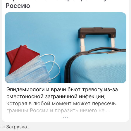
Россию
Эпидемиологи и врачи бьют тревогу из-за
смертоносной заграничной инфекции,
которая в любой момент может пересечь
границы России и поразить ничего не
подозревающих граждан. Россию
предупредили о реальной и крайне опасной
Загрузка...