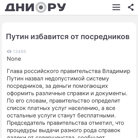
ШОУ-БИЗНЕС
АВТО
Путин избавится от посредников
КИНО
НЕДВИЖИМОСТЬ
13486
None
ЗДОРОВЬЕ
Глава российского правительства Владимир
ЭКОНОМИКА
Путин назвал недопустимой систему
посредников, за деньги помогающих
ПРОИСШЕСТВИЯ
оформить различные справки и документы.
По его словам, правительство определит
СОННИК
список платных услуг населению, а все
СТИЛЬ ЖИЗНИ
остальные услуги станут бесплатными.
Председатель правительства отметил, что
СЕРИАЛЫ
процедуры выдачи разного рода справок
далеки от совершенства, сообщает
ИГРЫ