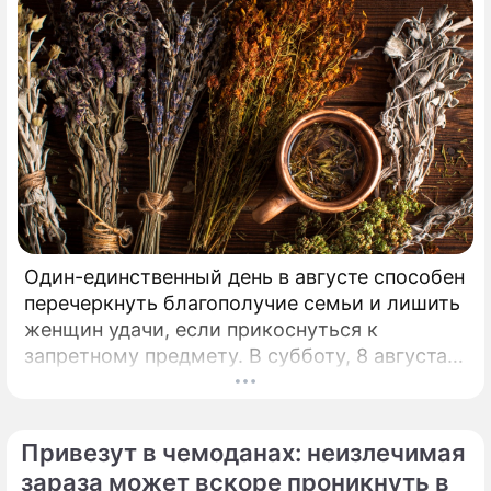
Один-единственный день в августе способен
перечеркнуть благополучие семьи и лишить
женщин удачи, если прикоснуться к
запретному предмету. В субботу, 8 августа,
православная церковь молитвенно чтит
память святых священномучеников
Ермолая, Ермиппа и Ермократа, иереев
Привезут в чемоданах: неизлечимая
Никомидийских.
зараза может вскоре проникнуть в