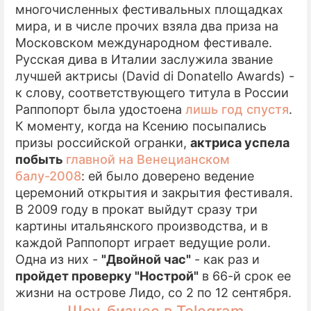
многочисленных фестивальных площадках
мира, и в числе прочих взяла два приза на
Московском международном фестивале.
Русская дива в Италии заслужила звание
лучшей актрисы (David di Donatello Awards) -
к слову, соответствующего титула в России
Раппопорт была удостоена
лишь год спустя
.
К моменту, когда на Ксению посыпались
призы российской огранки,
актриса успела
побыть
главной на Венецианском
балу-2008
: ей было доверено ведение
церемоний открытия и закрытия фестиваля.
В 2009 году в прокат выйдут сразу три
картины итальянского производства, и в
каждой Раппопорт играет ведущие роли.
Одна из них -
"Двойной час"
- как раз и
пройдет проверку "Нострой"
в 66-й срок ее
жизни на острове Лидо, со 2 по 12 сентября.