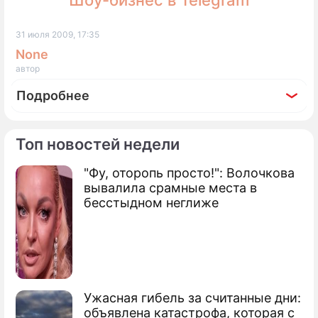
Шоу-бизнес в Telegram
31 июля 2009, 17:35
None
автор
Подробнее
Топ новостей недели
"Фу, оторопь просто!": Волочкова
По теме
вывалила срамные места в
бесстыдном неглиже
Русская дива будет править балом
Венеции
Названа лучшая актриса России
Голливудские двойники русских
Ужасная гибель за считанные дни:
актеров
объявлена катастрофа, которая с