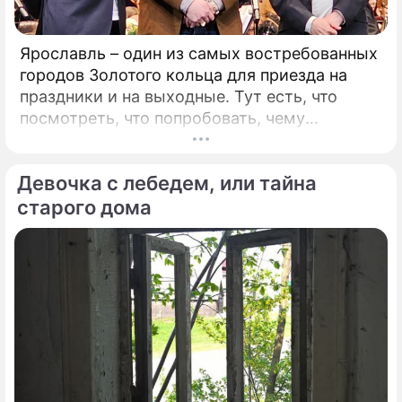
Ярославль – один из самых востребованных
городов Золотого кольца для приезда на
праздники и на выходные. Тут есть, что
посмотреть, что попробовать, чему
удивиться. Популяризации города во многом
способствует и Юрий Башмет, который уже
Девочка с лебедем, или тайна
на протяжении 17 лет устраивает тут
Международный музыкальный фестиваль.
старого дома
Этот форум, который проводит самый
известный альтист и дирижер страны, –
явление уникальное.