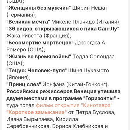
(США);
"Женщины без мужчин"
Ширин Нешат
(Германия);
"Великая мечта"
Микеле Плачидо (Италия);
"36 видов, открывающихся с пика Сан-Лу"
Жака Риветта (Франция);
"Бессмертие мертвецов"
Джорджа А.
Ромеро (США);
"Жизнь во время войны"
Тодда Солондза
(США);
"Тецуо: Человек-пуля"
Шиня Цукамото
(Япония);
"Принц слез"
Йонфана (Китай-Гонконг).
Российских режиссеров Венеция утешила
двумя местами в программе "Горизонты"
-
туда попал
фильм открытия "Кинотавра"
"Короткое замыкание"
от Петра Буслова,
Ивана Вырыпаева, Кирилла
Серебренникова, Бориса Хлебникова и