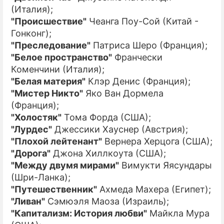
(Италия);
"Происшествие"
Чеанга Поу-Сой (Китай -
Гонконг);
"Преследование"
Патриса Шеро (Франция);
"Белое пространство"
Франчески
Коменчини (Италия);
"Белая материя"
Клэр Денис (Франция);
"Мистер Никто"
Яко Ван Дормела
(Франция);
"Холостяк"
Тома Форда (США);
"Лурдес"
Джессики Хауснер (Австрия);
"Плохой лейтенант"
Вернера Херцога (США);
"Дорога"
Джона Хиллкоута (США);
"Между двумя мирами"
Вимукти Яясундары
(Шри-Ланка);
"Путешественник"
Ахмеда Махера (Египет);
"Ливан"
Сэмюэля Маоза (Израиль);
"Капитализм: История любви"
Майкла Мура