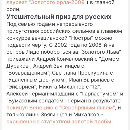
лауреат "Золотого орла-2009"
) в главной
роли.
ПРЕСС-РЕЛИЗЫ
Утешительный приз для русских
О ПРОЕКТЕ
Под семью годами непрерывного
присутствия российских фильмов в главном
конкурсе венецианской "Ностры" можно
подвести черту. С 2002 года по 2008-й на
остров Лидо побороться за "Золотого Льва"
приезжали Андрей Кончаловский с "Домом
Дураков", Андрей Звягинцев с
"Возвращением", Светлана Проскурина с
"Удаленным доступом", Иван Вырыпаев с
"Эйфорией", Никита Михалков с "12",
Алексей Герман-младший с "Гарпастумом" и
"Бумажным солдатом". Герман в результате
покинул Венецию с "Серебряным львом"
, и
только лишь Звягинцев и Михалков -
окрыленные статуэткой золотой пробы
.