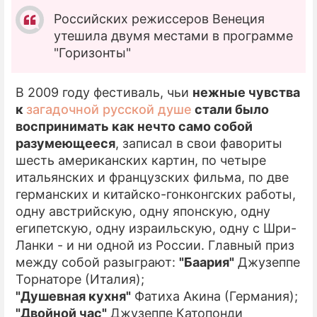
Российских режиссеров Венеция
утешила двумя местами в программе
"Горизонты"
В 2009 году фестиваль, чьи
нежные чувства
к
загадочной русской душе
стали было
воспринимать как нечто само собой
разумеющееся
, записал в свои фавориты
шесть американских картин, по четыре
итальянских и французских фильма, по две
германских и китайско-гонконгских работы,
одну австрийскую, одну японскую, одну
египетскую, одну израильскую, одну с Шри-
Ланки - и ни одной из России. Главный приз
между собой разыграют:
"Баария"
Джузеппе
Торнаторе (Италия);
"Душевная кухня"
Фатиха Акина (Германия);
"Двойной час"
Джузеппе Катопонди