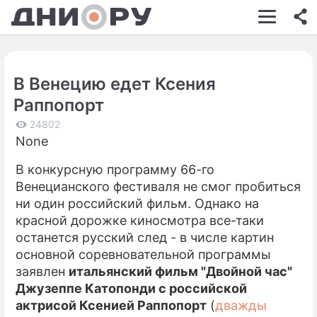
ШОУ-БИЗНЕС
АВТО
В Венецию едет Ксения
КИНО
Раппопорт
НЕДВИЖИМОСТЬ
24802
None
ЗДОРОВЬЕ
В конкурсную программу 66-го
ЭКОНОМИКА
Венецианского фестиваля не смог пробиться
ПРОИСШЕСТВИЯ
ни один российский фильм. Однако на
красной дорожке киносмотра все-таки
СОННИК
останется русский след - в числе картин
основной соревновательной программы
СТИЛЬ ЖИЗНИ
заявлен
итальянский фильм "Двойной час"
СЕРИАЛЫ
Джузеппе Катопонди с российской
актрисой Ксенией Раппопорт
(
дважды
ИГРЫ