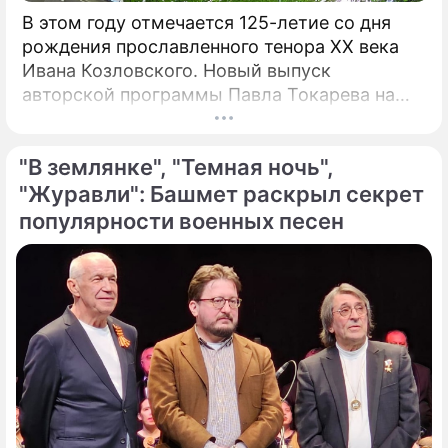
В этом году отмечается 125-летие со дня
рождения прославленного тенора XX века
Ивана Козловского. Новый выпуск
авторской программы Павла Токарева на
платформе VK "Сады искусств" посвящен
этому певцу. "С 30-х годов прошлого
"В землянке", "Темная ночь",
столетия Козловский являлся не просто
популярным певцом, а считался богом и
"Журавли": Башмет раскрыл секрет
идолом для всего советского народа", –
популярности военных песен
говорит Токарев.