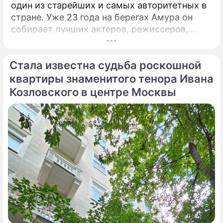
один из старейших и самых авторитетных в
стране. Уже 23 года на берегах Амура он
собирает лучших актеров, режиссеров,
музыкантов. Недавно он стал
международным. Только что форум,
Стала известна судьба роскошной
который проходит в Благовещенске, назвал
победителей. Это те ленты и спектакли,
квартиры знаменитого тенора Ивана
которые обязательно надо посмотреть!
Козловского в центре Москвы
Зрителями фестиваля стали больше 17
тысяч человек, а гостями – свыше 400
человек.