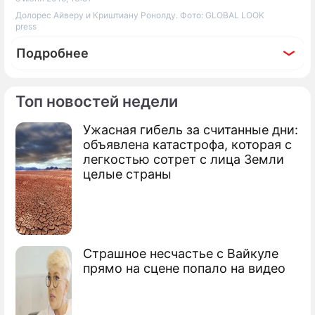
Долорес Айверу и Криштиану Ронолду. Фото: GLOBAL LOOK
press
Подробнее
Топ новостей недели
Ужасная гибель за считанные дни:
По теме
объявлена катастрофа, которая с
легкостью сотрет с лица Земли
Продолжение: Капелло
целые страны
оценил молодых футболистов
Страшное несчастье с Вайкуле
Ирина Шейк оказалась любовницей
прямо на сцене попало на видео
Блаттера
Роналду изменял Шейк со звездой