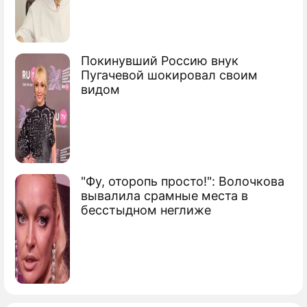
Playboy
Роналду справил нужду на чужой
Mercedes (фото)
Покинувший Россию внук
Пугачевой шокировал своим
видом
Роналду развлекся с мощным негром
на яхте
Сюжеты
Футбол
"Фу, оторопь просто!": Волочкова
вывалила срамные места в
бесстыдном неглиже