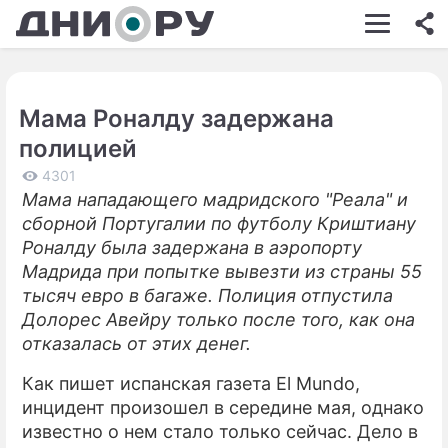
ШОУ-БИЗНЕС
АВТО
Мама Роналду задержана
КИНО
полицией
НЕДВИЖИМОСТЬ
4301
Мама нападающего мадридского "Реала" и
ЗДОРОВЬЕ
сборной Португалии по футболу Криштиану
ЭКОНОМИКА
Роналду была задержана в аэропорту
Мадрида при попытке вывезти из страны 55
ПРОИСШЕСТВИЯ
тысяч евро в багаже. Полиция отпустила
Долорес Авейру только после того, как она
СОННИК
отказалась от этих денег.
СТИЛЬ ЖИЗНИ
Как пишет испанская газета El Mundo,
СЕРИАЛЫ
инцидент произошел в середине мая, однако
известно о нем стало только сейчас. Дело в
ИГРЫ