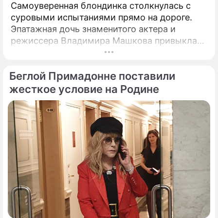
Самоуверенная блондинка столкнулась с
суровыми испытаниями прямо на дороге.
Эпатажная дочь знаменитого актера и
режиссера Владимира Машкова привыкла
ярко и без купюр делиться с подписчиками
практически каждым своим шагом.
Беглой Примадонне поставили
жесткое условие на Родине