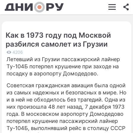
ШОУ-БИЗНЕС
АВТО
Как в 1973 году под Москвой
КИНО
разбился самолет из Грузии
НЕДВИЖИМОСТЬ
4206
Летевший из Грузии пассажирский лайнер
ЗДОРОВЬЕ
Ту-104Б потерпел крушение при заходе на
ЭКОНОМИКА
посадку в аэропорту Домодедово.
ПРОИСШЕСТВИЯ
Советская гражданская авиация была одной
из самых надежных и безопасных в мире. Но
СОННИК
и в ней не обходилось без трагедий. Одна из
них произошла 48 лет назад, 7 декабря 1973
СТИЛЬ ЖИЗНИ
года. В московском аэропорту Домодедово
СЕРИАЛЫ
потерпел крушение пассажирский лайнер
Ту-104Б, выполнявший рейс в столицу СССР
ИГРЫ