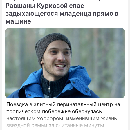
своих истоках.
Равшаны Курковой спас
задыхающегося младенца прямо в
машине
Поездка в элитный перинатальный центр на
тропическом побережье обернулась
настоящим хоррором, изменившим жизнь
звездной семьи за считанные минуты.