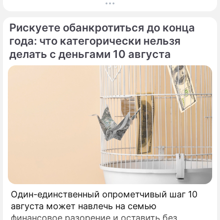
Роскошная жизнь в Центральной Америке и
мечты об идеальных родах с видом на
Рискуете обанкротиться до конца
Панамский залив едва не закончились
трагедией для экс-возлюбленного актрисы
года: что категорически нельзя
Равшаны Курковой.
делать с деньгами 10 августа
Один-единственный опрометчивый шаг 10
августа может навлечь на семью
финансовое разорение и оставить без