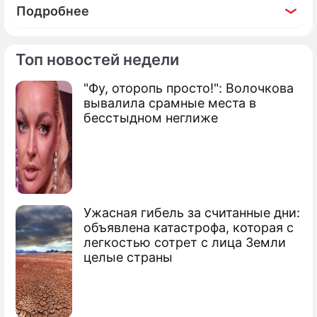
Подробнее
Топ новостей недели
"Фу, оторопь просто!": Волочкова
По теме
вывалила срамные места в
бесстыдном неглиже
Продолжение: Больше ста
погибших: в 1961 году в
Чувашии сгорела школа
Ужасная гибель за считанные дни:
объявлена катастрофа, которая с
легкостью сотрет с лица Земли
В 1975 году на станции Купавна под
целые страны
Москвой потерпела крушение
электричка: погибли 18 человек