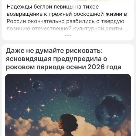
Надежды беглой певицы на тихое
возвращение к прежней роскошной жизни в
России окончательно разбились о твердую
позицию отечественной культурной элиты.
Эпопея вокруг возможного камбэка 75-
летней Аллы Пугачевой на отечественную
Даже не думайте рисковать:
сцену приобрела абсолютно
бескомпромиссный характер.
ясновидящая предупредила о
роковом периоде осени 2026 года