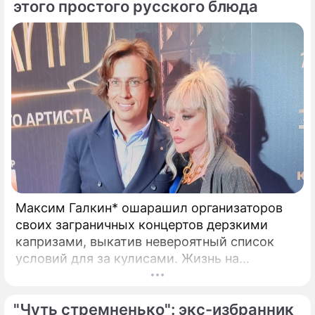
этого простого русского блюда
Максим Галкин* ошарашил организаторов
своих заграничных концертов дерзкими
капризами, выкатив невероятный список
условий для за кулисами. Жизнь на
чужбине, похоже, заставила беглого
шоумена Максима Галкина* по-новому
"Чуть стремненько": экс-избранник
взглянуть на привычные вещи и вспомнить о