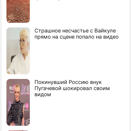
Сыр Украины получил "черную метку"
В России сварили сырную голову-гигант
Страшное несчастье с Вайкуле
прямо на сцене попало на видео
Покинувший Россию внук
Пугачевой шокировал своим
видом