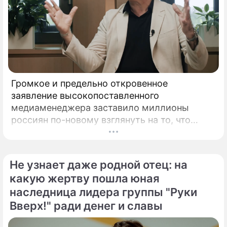
Громкое и предельно откровенное
заявление высокопоставленного
медиаменеджера заставило миллионы
россиян по-новому взглянуть на то, что
годами происходит на экране главного
развлекательного телеканала страны.
Генеральный директор мощнейшего
Не узнает даже родной отец: на
холдинга "Газпром-медиа" Александр Жаров
какую жертву пошла юная
решился на неожидаемый и крайне острый
наследница лидера группы "Руки
демарш.
Вверх!" ради денег и славы