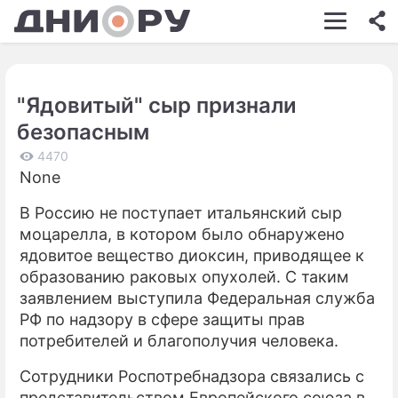
ШОУ-БИЗНЕС
АВТО
"Ядовитый" сыр признали
КИНО
безопасным
НЕДВИЖИМОСТЬ
4470
None
ЗДОРОВЬЕ
В Россию не поступает итальянский сыр
ЭКОНОМИКА
моцарелла, в котором было обнаружено
ПРОИСШЕСТВИЯ
ядовитое вещество диоксин, приводящее к
образованию раковых опухолей. С таким
СОННИК
заявлением выступила Федеральная служба
РФ по надзору в сфере защиты прав
СТИЛЬ ЖИЗНИ
потребителей и благополучия человека.
СЕРИАЛЫ
Сотрудники Роспотребнадзора связались с
ИГРЫ
представительством Европейского союза в