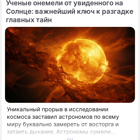
Ученые онемели от увиденного на
перечеркнул все наши прошлые
Солнце: важнейший ключ к разгадке
представления о здоровье.
главных тайн
Уникальный прорыв в исследовании
космоса заставил астрономов по всему
миру буквально замереть от восторга и
затаить дыхание. Астрономы сумели
совершить невозможное и заглянуть в