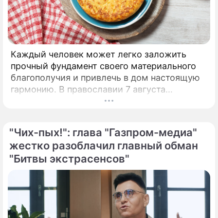
Каждый человек может легко заложить
прочный фундамент своего материального
благополучия и привлечь в дом настоящую
гармонию. В православии 7 августа
почитают память праведной Анны, матери
Пресвятой Богородицы.
"Чих-пых!": глава "Газпром-медиа"
жестко разоблачил главный обман
"Битвы экстрасенсов"