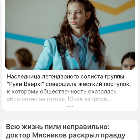
Наследница легендарного солиста группы
"Руки Вверх!" совершила жесткий поступок,
к которому общественность оказалась
абсолютно не готова. Юная актриса
Вероника Жукова, дочь бессменного лидера
группы "Руки Вверх!" Сергея Жукова,
заставила взрогнуть своих многочисленных
Всю жизнь пили неправильно:
поклонников.
доктор Мясников раскрыл правду