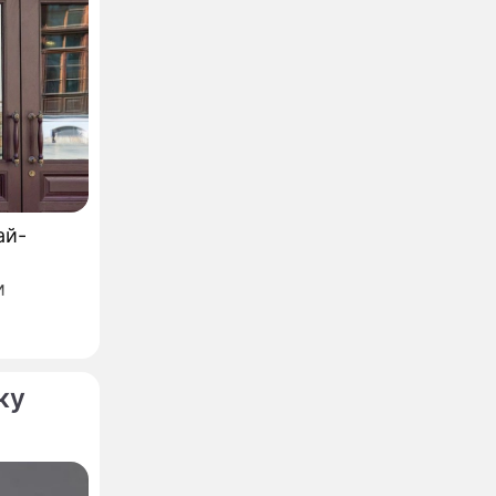
ай-
и
азвание,
ку