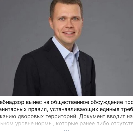
ебнадзор вынес на общественное обсуждение пр
анитарных правил, устанавливающих единые тре
ю дворовых территорий. Документ вводит на
ьном уровне нормы, которые ранее либо отсутст
актовались по-разному, пояснил депутат Госдумы