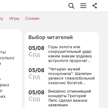
ку
Игры
Сонник
Выбор читателей
Горы золота или
05/08
сокрушительный удар:
рты
Срд
каким знакам зодиака
сколько
астрологи пророчат
и
счастье, а кому нищету
"Четырех мужей
05/08
похоронила": Шаляпин
Срд
увлекся тяжелобольной
о
сказочно богатой
дных
дамой
то
Внезапно отменивший
05/08
концерты Григорий
оих
Срд
Лепс сделал важное
заявление