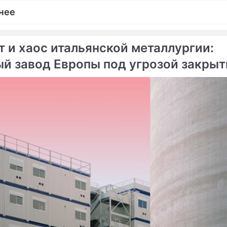
нее
т и хаос итальянской металлургии:
ый завод Европы под угрозой закрыт
ме
робюрократии
Продолжение:
За что "ИГ" атаковало Б
Брюссель опустел
после взрывов
истам ответили
Появилось фото подозр
щим мальчиком
в терактах
сские "террористы"
Сюжеты
ь в полицию
Террористическая атака
Брюссель