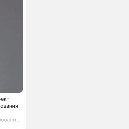
оект
бования
вовали,
,