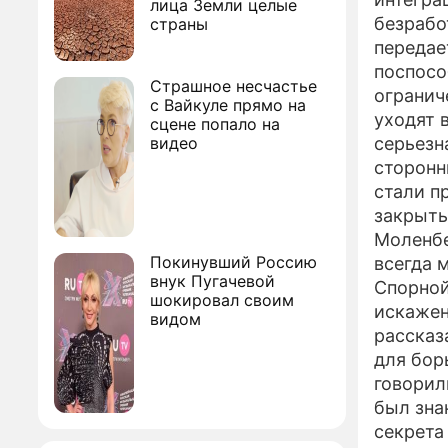
лица Земли целые
безрабо
страны
передае
поспосо
Страшное несчастье
огранич
с Вайкуле прямо на
уходят 
сцене попало на
видео
серьезн
сторонн
стали п
закрыты
Моленбе
Покинувший Россию
всегда 
внук Пугачевой
Спорной
шокировал своим
искажен
видом
рассказ
для бор
говорил
был зна
секрета