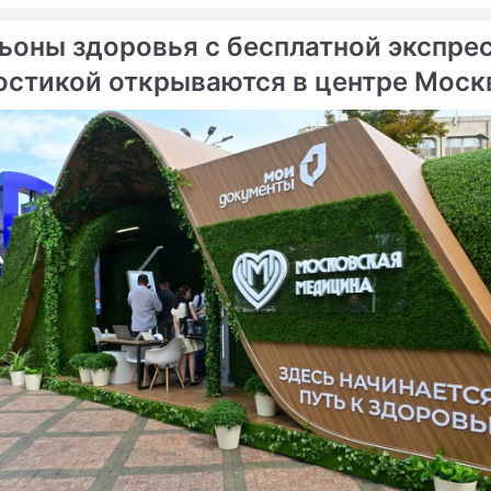
атель Союза дачников Подмосковья» Никита Чапл
ьоны здоровья с бесплатной экспре
остикой открываются в центре Мос