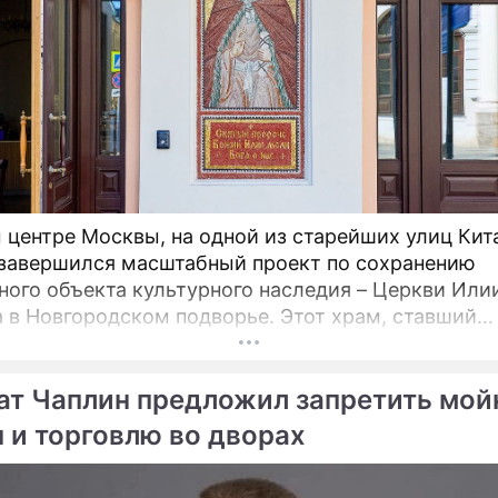
 центре Москвы, на одной из старейших улиц Кит
 завершился масштабный проект по сохранению
ного объекта культурного наследия – Церкви Или
овгородском подворье. Этот храм, ставший
турной доминантой улицы Ильинки и давший ей н
ется для прихожан и ценителей древнерусского
ат Чаплин предложил запретить мой
ва после шести лет беспрецедентно сложных
ационных работ.
 и торговлю во дворах