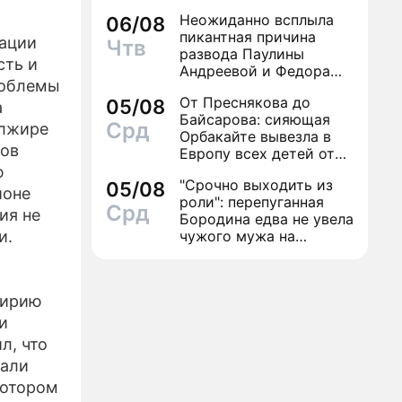
Неожиданно всплыла
06/08
пикантная причина
уации
Чтв
развода Паулины
сть и
Андреевой и Федора
роблемы
Бондарчука
От Преснякова до
05/08
а
Байсарова: сияющая
Срд
Алжире
Орбакайте вывезла в
дов
Европу всех детей от
разных мужчин
ю
"Срочно выходить из
05/08
йоне
роли": перепуганная
Срд
ия не
Бородина едва не увела
и.
чужого мужа на
красной дорожке
Сирию
и
л, что
лали
котором