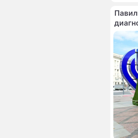
вернули исторический
председ
облик
Павил
Собянин: Московские
13:29
диагн
проекты помогают
развитию регионов
Застуканный с поличным
12:14
Ваня Дмитриенко
жестко подставил
родную сестру
В Котельниках к началу
10:50
учебного года откроют
образовательный
комплекс почти на 2,5
тысячи мест
В сауну с 22-летним
10:47
юношей: неузнаваемая
Жанна Агузарова
ошарашила отдыхом с
молодым фаворитом
В одном бюстгальтере и
09:17
заклепках: скандальная
Глюкоза ошарашила