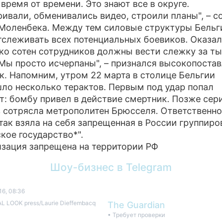
 время от времени. Это знают все в округе.
ривали, обменивались видео, строили планы", – 
Моленбека. Между тем силовые структуры Бельг
тслеживать всех потенциальных боевиков. Оказал
ко сотен сотрудников должны вести слежку за т
"Мы просто исчерпаны", – признался высокопоста
к. Напомним, утром 22 марта в столице Бельгии
ло несколько терактов. Первым под удар попал
т: бомбу привел в действие смертник. Позже сер
 сотрясла метрополитен Брюсселя. Ответственно
так взяла на себя запрещенная в России группиро
кое государство*".
изация запрещена на территории РФ
Шоу-бизнес в Telegram
16, 08:36
L LOOK press/Laurie Dieffembacq
The Guardian
• Требует проверки