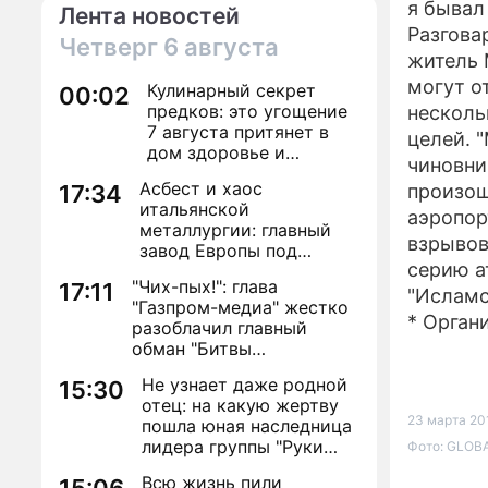
я бывал
Лента новостей
Разгова
Четверг
6 августа
житель 
могут о
Кулинарный секрет
00:02
предков: это угощение
несколь
7 августа притянет в
целей. 
дом здоровье и
чиновни
исполнение желаний
Асбест и хаос
17:34
произош
итальянской
аэропор
металлургии: главный
взрывов
завод Европы под
серию а
угрозой закрытия из-за
"Чих-пых!": глава
17:11
евробюрократии
"Исламс
"Газпром-медиа" жестко
* Орган
разоблачил главный
обман "Битвы
экстрасенсов"
Не узнает даже родной
15:30
отец: на какую жертву
23 марта 20
пошла юная наследница
лидера группы "Руки
Фото: GLOBA
Вверх!" ради денег и
Всю жизнь пили