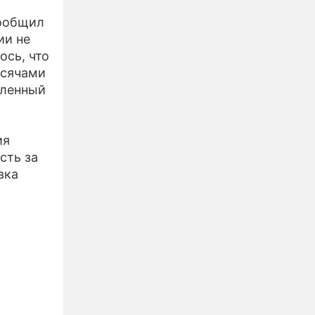
сообщил
ии не
ось, что
ысячами
вленный
ия
сть за
вка