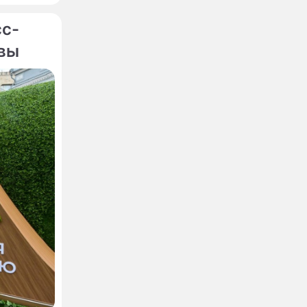
ин.
сс-
квы