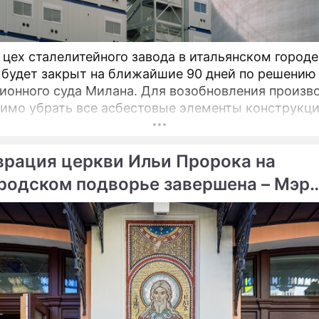
 цех сталелитейного завода в итальянском городе
 будет закрыт на ближайшие 90 дней по решению
ионного суда Милана. Для возобновления произв
имо убрать все асбестовые элементы конструкци
вания из цеха, сообщает портал Eurometal.
гический завод компании Acciaierie d'Italia (ADI),
врация церкви Ильи Пророка на
ой как Ilva (Ильва), является крупнейшим на терр
родском подворье завершена – Мэр
вы