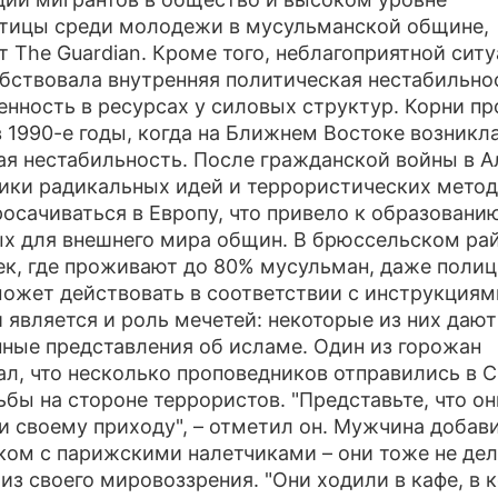
тицы среди молодежи в мусульманской общине,
ПРЕСС-РЕЛИЗЫ
т The Guardian. Кроме того, неблагоприятной сит
бствовала внутренняя политическая нестабильно
О ПРОЕКТЕ
енность в ресурсах у силовых структур. Корни п
в 1990-е годы, когда на Ближнем Востоке возникл
ая нестабильность. После гражданской войны в 
ики радикальных идей и террористических мето
росачиваться в Европу, что привело к образовани
х для внешнего мира общин. В брюссельском ра
к, где проживают до 80% мусульман, даже полиц
может действовать в соответствии с инструкциям
 является и роль мечетей: некоторые из них дают
ные представления об исламе. Один из горожан
ал, что несколько проповедников отправились в 
ьбы на стороне террористов. "Представьте, что он
и своему приходу", – отметил он. Мужчина добави
ком с парижскими налетчиками – они тоже не де
 из своего мировоззрения. "Они ходили в кафе, в 