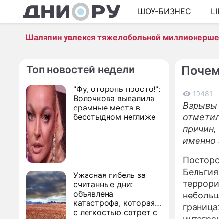
ШОУ-БИЗНЕС
L
Шаляпин увлекся тяжелобольной миллионерш
Топ новостей недели
Почем
"Фу, оторопь просто!":
10481
Волочкова вывалила
Взрывы 
срамные места в
бесстыдном неглиже
отметил
причин,
именно 
Посторо
Бельгия
Ужасная гибель за
террори
считанные дни:
объявлена
небольш
катастрофа, которая
граница
с легкостью сотрет с
интегра