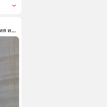
ия из-
ельгию
еваемых
 на