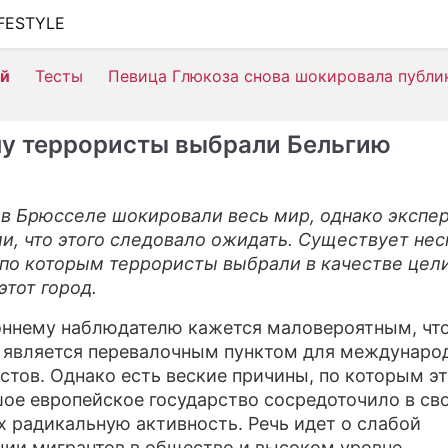
IFESTYLE
ШОУ-БИЗНЕС
ей
Тесты
Певица Глюкоза снова шокировала публи
АВТО
КИНО
у террористы выбрали Бельгию
НЕДВИЖИМОСТЬ
ЗДОРОВЬЕ
в Брюсселе шокировали весь мир, однако экспе
и, что этого следовало ожидать. Существует не
ЭКОНОМИКА
 по которым террористы выбрали в качестве цел
ПРОИСШЕСТВИЯ
этот город.
СОННИК
ннему наблюдателю кажется маловероятным, чт
 является перевалочным пунктом для междунаро
СТИЛЬ ЖИЗНИ
стов. Однако есть веские причины, по которым э
ое европейское государство сосредоточило в св
СЕРИАЛЫ
х радикальную активность. Речь идет о слабой
ИГРЫ
ции мигрантов в общество и высоком уровне