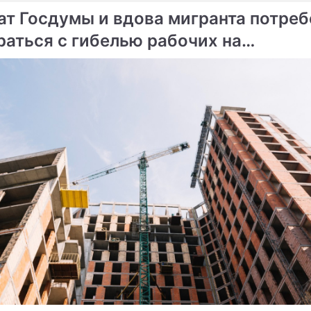
ат Госдумы и вдова мигранта потре
раться с гибелью рабочих на
ме
инградской стройке
ый конфликт закончился
Полиция застрелила шко
бой
убийцу
оне расстреляны девять
к