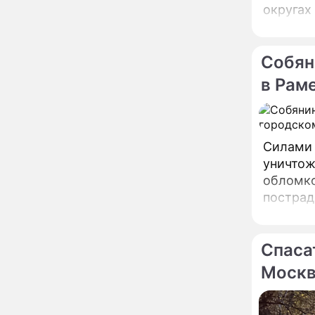
элитные хоромы в
округах
столице
Разрушает не только
14:45
легкие: что на самом
Собян
деле происходит с
организмом, когда
в Рам
рядом кто-то курит
Служебному корпусу в
13:34
Потаповском переулке
вернули исторический
облик
Силами 
уничтож
Собянин: Московские
13:29
проекты помогают
обломко
развитию регионов
пострад
Застуканный с поличным
служб.
12:14
Ваня Дмитриенко
жестко подставил
Спаса
родную сестру
Моск
В Котельниках к началу
10:50
учебного года откроют
образовательный