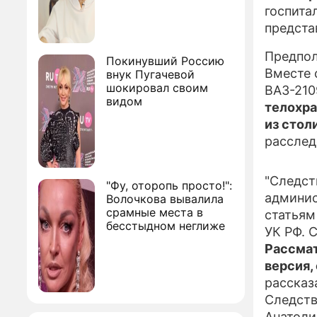
госпита
предста
Предпол
Покинувший Россию
Вместе 
внук Пугачевой
шокировал своим
ВАЗ-210
видом
телохра
из стол
расслед
"Следст
"Фу, оторопь просто!":
админис
Волочкова вывалила
срамные места в
статьям
бесстыдном неглиже
УК РФ. 
Рассмат
версия,
рассказ
Следств
Анатоли