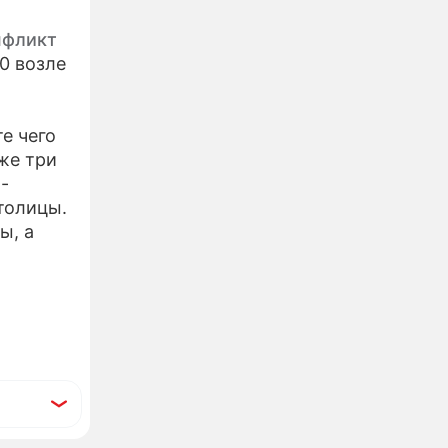
нфликт
0 возле
те чего
кже три
-
толицы.
ы, а