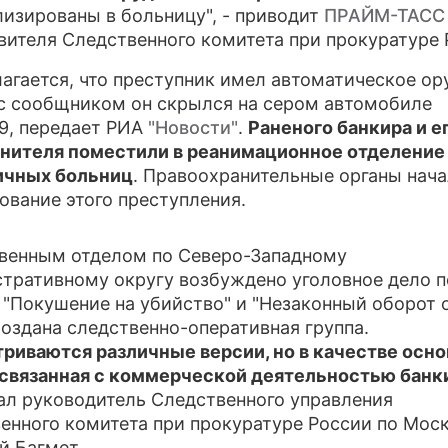
лизированы в больницу", - приводит
ПРАЙМ-ТАСС
ПР
вителя Следственного комитета при прокуратуре 
О 
агается, что преступник имел автоматическое ор
с сообщником он скрылся на сером автомобиле
9, передает РИА
"Новости"
.
Раненого банкира и е
нителя поместили в реанимационное отделение
ичных больниц
. Правоохранительные органы нач
ование этого преступления.
венным отделом по Северо-Западному
тративному округу возбуждено уголовное дело п
 "Покушение на убийство" и "Незаконный оборот 
Создана следственно-оперативная группа.
риваются различные версии, но в качестве осно
 связанная с коммерческой деятельностью банк
ал руководитель Следственного управления
енного комитета при прокуратуре России по Мос
й Багмет.