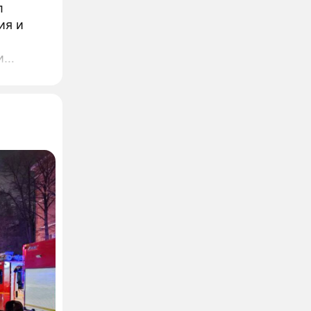
л
ия и
и
дателю
ет, что