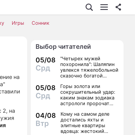
У-БИЗНЕС
ку
Игры
Сонник
ТО
ИНО
Выбор читателей
ЕДВИЖИМОСТЬ
"Четырех мужей
05/08
ОРОВЬЕ
похоронила": Шаляпин
Срд
увлекся тяжелобольной
КОНОМИКА
сказочно богатой
ение на
дамой
а"
Горы золота или
РОИСШЕСТВИЯ
05/08
ставили
сокрушительный удар:
Срд
каким знакам зодиака
ОННИК
астрологи пророчат
счастье, а кому нищету
ИЛЬ ЖИЗНИ
 2, на
Кому на самом деле
04/08
ружия
достались яхты и
Втр
ЕРИАЛЫ
ия
элитные квартиры
вдовца: жестокий
ГРЫ