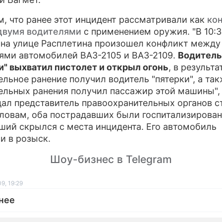
, что ранее этот инцидент рассматривали как
ко
двумя водителями
с применением оружия. "В 10:3
 на улице Расплетина произошел конфликт между
ями автомобилей ВАЗ-2105 и ВАЗ-2109.
Водитель
и" выхватил пистолет и открыл огонь
, в результа
ельное ранение получил водитель "пятерки", а та
ельных ранения получил пассажир этой машины", 
ал представитель правоохранительных органов с
словам, оба пострадавших были госпитализирован
ший скрылся с места инцидента. Его автомобиль
и в розыск.
Шоу-бизнес в Telegram
9, 19:29
нее