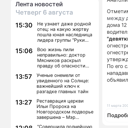
Лента новостей
Отметим
Четверг
6 августа
между 
Не узнает даже родной
15:30
дома 12
отец: на какую жертву
водител
пошла юная наследница
"девятк
лидера группы "Руки
Вверх!" ради денег и
огнестр
Всю жизнь пили
15:06
славы
огнестр
неправильно: доктор
утвержд
Мясников раскрыл
правду об опасности
По его 
антибиотиков
нападав
Ученые онемели от
13:57
объявил
увиденного на Солнце:
важнейший ключ к
разгадке главных тайн
Реставрация церкви
13:27
Ильи Пророка на
11 марта 200
Новгородском подворье
Подроб
завершена – Мэр
Москвы
"Совершила полнейшую