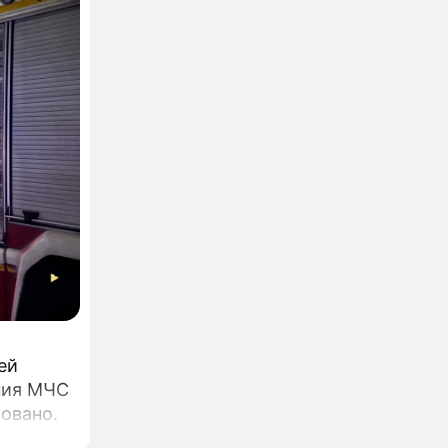
ей
ния МЧС
овано.