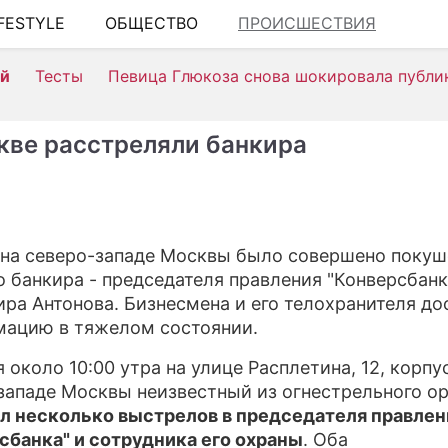
IFESTYLE
ОБЩЕСТВО
ПРОИСШЕСТВИЯ
ШО
ей
Тесты
Певица Глюкоза снова шокировала публи
АВ
К
кве расстреляли банкира
Н
ЗД
Э
 на северо-западе Москвы было совершено покуш
о банкира - председателя правления "Конверсбанк
П
ра Антонова. Бизнесмена и его телохранителя до
С
мацию в тяжелом состоянии.
СТ
 около 10:00 утра на улице Расплетина, 12, корпус
западе Москвы неизвестный из огнестрельного о
С
л несколько выстрелов в председателя правлен
сбанка" и сотрудника его охраны
. Оба
И