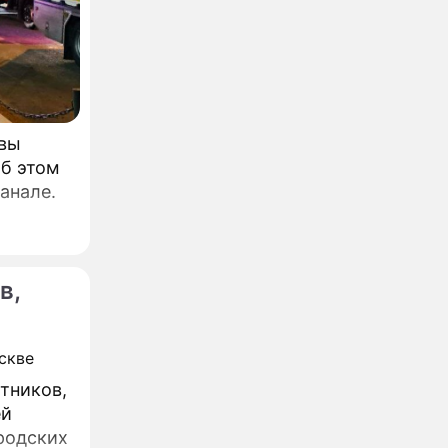
квы
Об этом
анале.
в,
тников,
ей