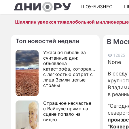
ШОУ-БИЗНЕС
L
Шаляпин увлекся тяжелобольной миллионерш
Топ новостей недели
В Мос
Ужасная гибель за
12625
считанные дни:
None
объявлена
катастрофа, которая
В среду
с легкостью сотрет с
лица Земли целые
крупног
страны
Владими
в реани
Страшное несчастье
"Сегодня
с Вайкуле прямо на
северо-
сцене попало на
видео
произве
"Конвер