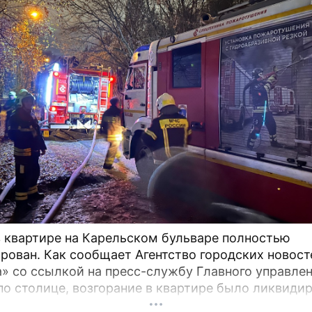
 квартире на Карельском бульваре полностью
рован. Как сообщает Агентство городских новост
» со ссылкой на пресс-службу Главного управле
по столице, возгорание в квартире было ликвидир