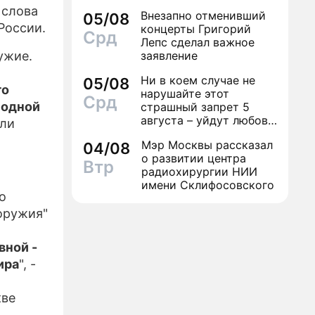
финал легенды шансона
слова
Внезапно отменивший
05/08
Вилли Токарева
ЕСС-РЕЛИЗЫ
России.
концерты Григорий
Срд
Лепс сделал важное
ПРОЕКТЕ
ужие.
заявление
Ни в коем случае не
05/08
го
нарушайте этот
Срд
 одной
страшный запрет 5
августа – уйдут любовь
али
и деньги
Мэр Москвы рассказал
04/08
о развитии центра
Втр
радиохирургии НИИ
имени Склифосовского
о
оружия"
вной -
ира
", -
кве