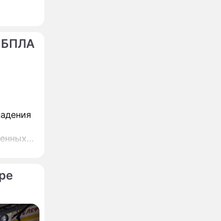
 БПЛА
падения
ренных
ре