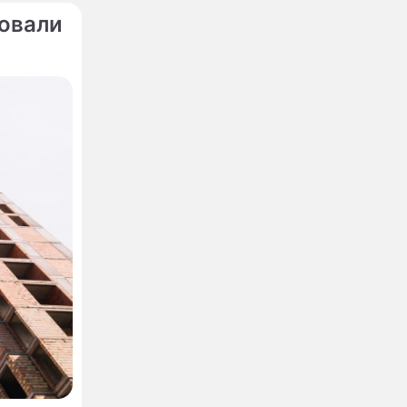
бовали
льника-