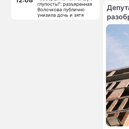
12:08
глупость!": разъяренная
Депут
Волочкова публично
унизила дочь и зятя
разоб
По те
Уехавшая из России
калин
10:55
Пугачева перенесла
Дорожн
тяжелейшую операцию
стрель
Неожиданно всплыла
09:28
пикантная причина
В Ариз
развода Паулины
челове
Андреевой и Федора
Бондарчука
Огонь с небес сожжет
00:22
урожай и дом:
страшный запрет 6
августа, о котором
молчат старики
От Преснякова до
18:13
Байсарова: сияющая
Орбакайте вывезла в
Европу всех детей от
разных мужчин
"Срочно выходить из
17:19
роли": перепуганная