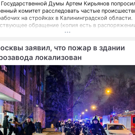
 Государственной Думы Артем Кирьянов попроси
енный комитет расследовать частые происшеств
рабочих на стройках в Калининградской области.
ствующее обращение (копия есть в распоряжени
и) депутат направил 6 февраля 2025 года предсе
лександру Бастрыкину. В письме Кирьянов отмеча
осквы заявил, что пожар в здании
есчастных случаев в регионе продолжает расти.
розавода локализован