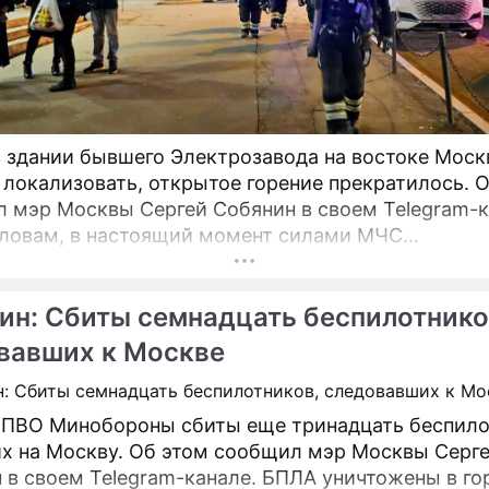
 здании бывшего Электрозавода на востоке Мос
 локализовать, открытое горение прекратилось. 
 мэр Москвы Сергей Собянин в своем Telegram-к
словам, в настоящий момент силами МЧС
нимаются все меры по ликвидации пожара.
ин: Сбиты семнадцать беспилотнико
вавших к Москве
ПВО Минобороны сбиты еще тринадцать беспило
х на Москву. Об этом сообщил мэр Москвы Серг
м Telegram-канале. БПЛА уничтожены в городских