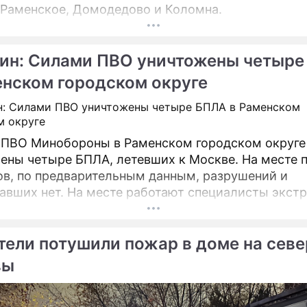
 Раменское, Домодедово и Коломна.
ин: Силами ПВО уничтожены четыре
енском городском округе
ПВО Минобороны в Раменском городском округе
ены четыре БПЛА, летевших к Москве. На месте 
в, по предварительным данным, разрушений и
авших нет. На месте работают специалисты экст
тели потушили пожар в доме на севе
вы