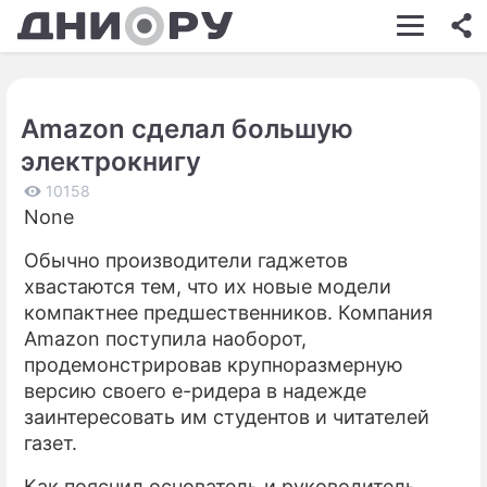
ШОУ-БИЗНЕС
АВТО
Amazon сделал большую
КИНО
электрокнигу
НЕДВИЖИМОСТЬ
10158
None
ЗДОРОВЬЕ
Обычно производители гаджетов
ЭКОНОМИКА
хвастаются тем, что их новые модели
ПРОИСШЕСТВИЯ
компактнее предшественников. Компания
Amazon поступила наоборот,
СОННИК
продемонстрировав крупноразмерную
версию своего е-ридера в надежде
СТИЛЬ ЖИЗНИ
заинтересовать им студентов и читателей
СЕРИАЛЫ
газет.
ИГРЫ
Как пояснил основатель и руководитель