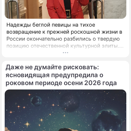
Надежды беглой певицы на тихое
возвращение к прежней роскошной жизни в
России окончательно разбились о твердую
позицию отечественной культурной элиты.
Эпопея вокруг возможного камбэка 75-
летней Аллы Пугачевой на отечественную
Даже не думайте рисковать:
сцену приобрела абсолютно
бескомпромиссный характер.
ясновидящая предупредила о
роковом периоде осени 2026 года