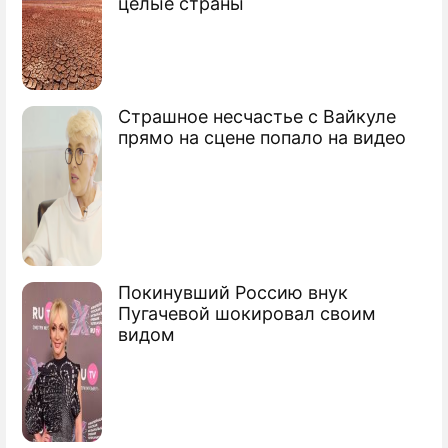
целые страны
гаджетов
Samsung вырастил Papyrus для
библиофилов
Страшное несчастье с Вайкуле
Amazon выпустит "карманную
прямо на сцене попало на видео
библиотеку"
Покинувший Россию внук
Пугачевой шокировал своим
видом