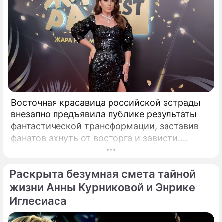
Восточная красавица российской эстрады
внезапно предъявила публике результаты
фантастической трансформации, заставив
фанатов ахнуть от восторга и зависти.
Знаменитая певица Жасмин всегда
славилась аппетитными восточными
Раскрыта безумная смета тайной
формами, однако ее свежие снимки
спровоцировали настоящую бурю в Сети.
жизни Анны Курниковой и Энрике
Иглесиаса