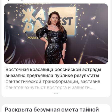
Восточная красавица российской эстрады
внезапно предъявила публике результаты
фантастической трансформации, заставив
фанатов ахнуть от восторга и зависти.
Знаменитая певица Жасмин всегда
славилась аппетитными восточными
формами, однако ее свежие снимки
Раскрыта безумная смета тайной
спровоцировали настоящую бурю в Сети.