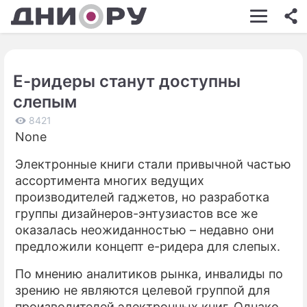
ШОУ-БИЗНЕС
АВТО
Е-ридеры станут доступны
КИНО
слепым
НЕДВИЖИМОСТЬ
8421
None
ЗДОРОВЬЕ
Электронные книги стали привычной частью
ЭКОНОМИКА
ассортимента многих ведущих
ПРОИСШЕСТВИЯ
производителей гаджетов, но разработка
группы дизайнеров-энтузиастов все же
СОННИК
оказалась неожиданностью – недавно они
предложили концепт е-ридера для слепых.
СТИЛЬ ЖИЗНИ
По мнению аналитиков рынка, инвалиды по
СЕРИАЛЫ
зрению не являются целевой группой для
ИГРЫ
производителей электронных книг. Однако