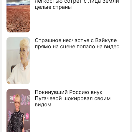
легкостью сотрет с лица Земли
Samsung вырастил Papyrus для
целые страны
библиофилов
Электронные книги стали цветными
Kindle 2 разочаровала любителей
Страшное несчастье с Вайкуле
гаджетов
прямо на сцене попало на видео
Покинувший Россию внук
Пугачевой шокировал своим
видом