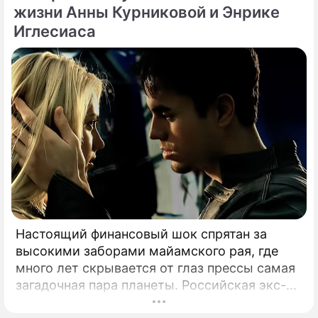
жизни Анны Курниковой и Энрике
Иглесиаса
Настоящий финансовый шок спрятан за
высокими заборами майамского рая, где
много лет скрывается от глаз прессы самая
загадочная пара планеты. Российская экс-
теннисистка Анна Курникова и испанский