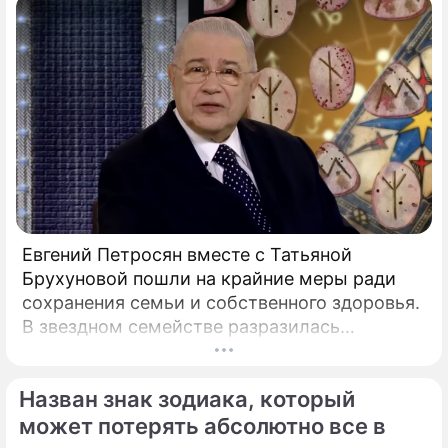
Евгений Петросян вместе с Татьяной
Брухуновой пошли на крайние меры ради
сохранения семьи и собственного здоровья.
В звездном семействе разразилась
настоящая тихая драма, которая вынудила
артистов действовать без промедления.
Назван знак зодиака, который
может потерять абсолютно все в