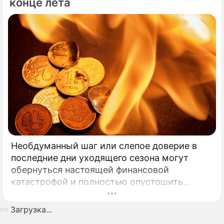
конце лета
Необдуманный шаг или слепое доверие в
последние дни уходящего сезона могут
обернуться настоящей финансовой
катастрофой и полностью опустошить
кошелек. Известная шаманка и ясновидящая
Кажетта Ахметжанова выступила с
Загрузка...
экстренным предупреждением для всех, кто