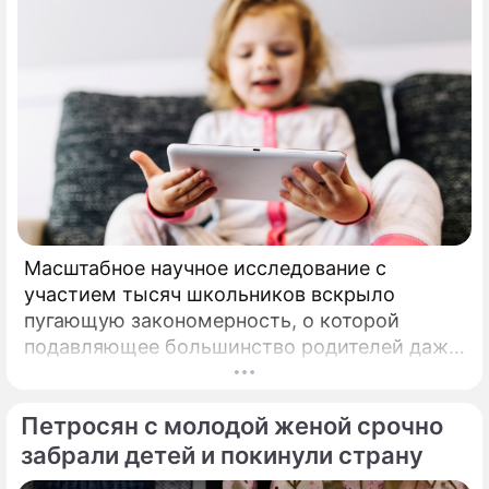
Масштабное научное исследование с
участием тысяч школьников вскрыло
пугающую закономерность, о которой
подавляющее большинство родителей даже
не догадывалось. Привычка дарить ребенку
смартфон с беспрепятственным доступом к
Петросян с молодой женой срочно
социальным сетям в младшем
подростковом возрасте обворачивается
забрали детей и покинули страну
скрытым провалом в учебе.