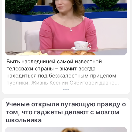
Быть наследницей самой известной
телесвахи страны – значит всегда
находиться под безжалостным прицелом
публики. Жизнь Ксении Сябитовой давно
рассматривают под мощной лупой.
Ученые открыли пугающую правду о
том, что гаджеты делают с мозгом
школьника