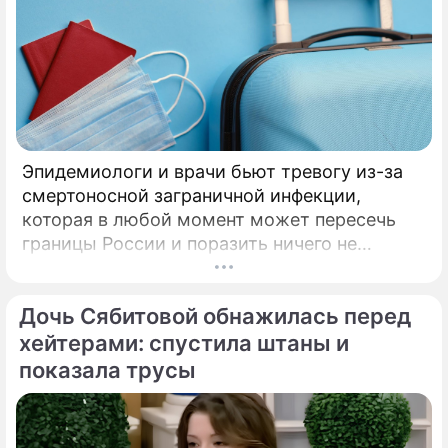
Эпидемиологи и врачи бьют тревогу из-за
смертоносной заграничной инфекции,
которая в любой момент может пересечь
границы России и поразить ничего не
подозревающих граждан. Россию
предупредили о реальной и крайне опасной
Дочь Сябитовой обнажилась перед
угрозе: в страну могут завезти неизлечимый
и смертоносный вирус Бурбон.
хейтерами: спустила штаны и
показала трусы