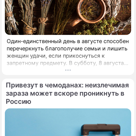
Один-единственный день в августе способен
перечеркнуть благополучие семьи и лишить
женщин удачи, если прикоснуться к
запретному предмету. В субботу, 8 августа,
православная церковь молитвенно чтит
память святых священномучеников
Привезут в чемоданах: неизлечимая
Ермолая, Ермиппа и Ермократа, иереев
Никомидийских.
зараза может вскоре проникнуть в
Россию