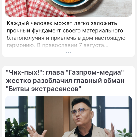
Каждый человек может легко заложить
прочный фундамент своего материального
благополучия и привлечь в дом настоящую
гармонию. В православии 7 августа
почитают память праведной Анны, матери
Пресвятой Богородицы.
"Чих-пых!": глава "Газпром-медиа"
жестко разоблачил главный обман
"Битвы экстрасенсов"