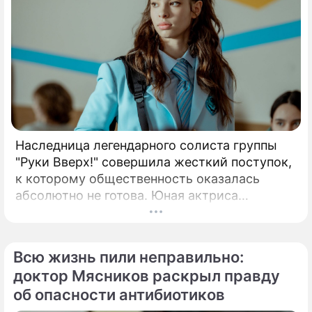
Наследница легендарного солиста группы
"Руки Вверх!" совершила жесткий поступок,
к которому общественность оказалась
абсолютно не готова. Юная актриса
Вероника Жукова, дочь бессменного лидера
группы "Руки Вверх!" Сергея Жукова,
заставила взрогнуть своих многочисленных
Всю жизнь пили неправильно:
поклонников.
доктор Мясников раскрыл правду
об опасности антибиотиков