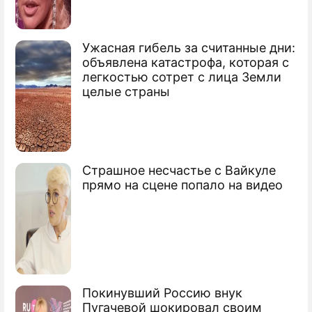
К Звереву и Петренко нагрянули
приставы
Ужасная гибель за считанные дни:
объявлена катастрофа, которая с
"Реальныe пацаны" утонули в долгах
легкостью сотрет с лица Земли
целые страны
Страшное несчастье с Вайкуле
прямо на сцене попало на видео
Покинувший Россию внук
Пугачевой шокировал своим