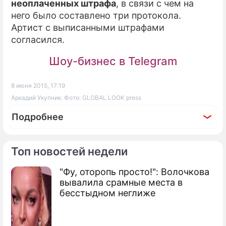
неоплаченных штрафа
, в связи с чем на
него было составлено три протокола.
Артист с выписанными штрафами
согласился.
Шоу-бизнес в Telegram
8 июня 2015, 17:19
Аркадий Укупник. Фото: GLOBAL LOOK press
Подробнее
Топ новостей недели
"Фу, оторопь просто!": Волочкова
По теме
вывалила срамные места в
бесстыдном неглиже
Укупник опечалил автолюбителей
Вера Брежнева упала на Укупника