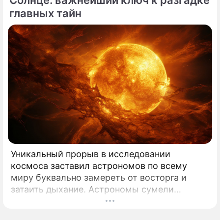
Солнце: важнейший ключ к разгадке
представления о здоровье.
главных тайн
Уникальный прорыв в исследовании
космоса заставил астрономов по всему
миру буквально замереть от восторга и
затаить дыхание. Астрономы сумели
совершить невозможное и заглянуть в
самое сердце нашего светила с небывалой