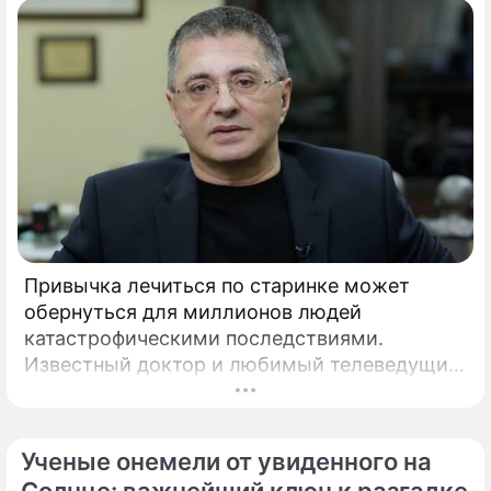
Привычка лечиться по старинке может
обернуться для миллионов людей
катастрофическими последствиями.
Известный доктор и любимый телеведущий
миллионов Александр Мясников обратил
внимание на колоссальный переворот в
мировой медицине, который буквально
Ученые онемели от увиденного на
перечеркнул все наши прошлые