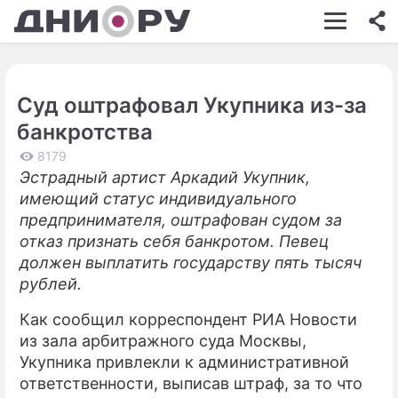
ШОУ-БИЗНЕС
АВТО
Суд оштрафовал Укупника из-за
КИНО
банкротства
НЕДВИЖИМОСТЬ
8179
Эстрадный артист Аркадий Укупник,
ЗДОРОВЬЕ
имеющий статус индивидуального
ЭКОНОМИКА
предпринимателя, оштрафован судом за
отказ признать себя банкротом. Певец
ПРОИСШЕСТВИЯ
должен выплатить государству пять тысяч
рублей.
СОННИК
Как сообщил корреспондент РИА Новости
СТИЛЬ ЖИЗНИ
из зала арбитражного суда Москвы,
СЕРИАЛЫ
Укупника привлекли к административной
ответственности, выписав штраф, за то что
ИГРЫ