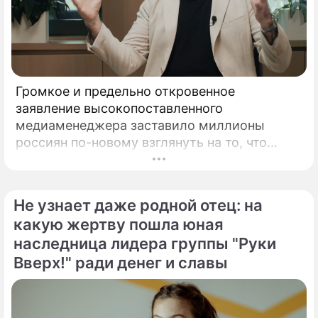
Громкое и предельно откровенное
заявление высокопоставленного
медиаменеджера заставило миллионы
россиян по-новому взглянуть на то, что
годами происходит на экране главного
развлекательного телеканала страны.
Генеральный директор мощнейшего
Не узнает даже родной отец: на
холдинга "Газпром-медиа" Александр Жаров
какую жертву пошла юная
решился на неожидаемый и крайне острый
наследница лидера группы "Руки
демарш.
Вверх!" ради денег и славы