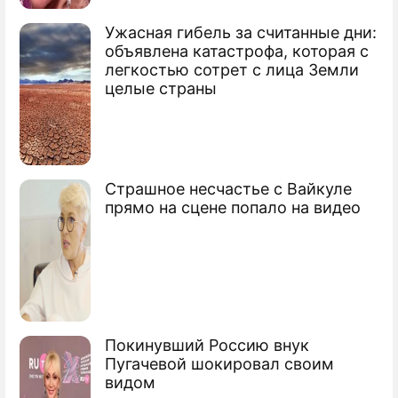
Ванкувера-2010
Ужасная гибель за считанные дни:
Президент МОК припугнул Россию
объявлена катастрофа, которая с
допингом
легкостью сотрет с лица Земли
целые страны
Медальный план сборной России в
Ванкувере
Водянова и Гергиев примут флаг
Страшное несчастье с Вайкуле
Олимпиады
прямо на сцене попало на видео
Покинувший Россию внук
Пугачевой шокировал своим
видом