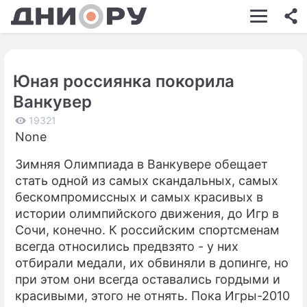
ШОУ-БИЗНЕС
АВТО
Юная россиянка покорила
КИНО
Ванкувер
НЕДВИЖИМОСТЬ
19321
None
ЗДОРОВЬЕ
Зимняя Олимпиада в Ванкувере обещает
ЭКОНОМИКА
стать одной из самых скандальных, самых
ПРОИСШЕСТВИЯ
бескомпромиссных и самых красивых в
истории олимпийского движения, до Игр в
СОННИК
Сочи, конечно. К российским спортсменам
всегда относились предвзято - у них
СТИЛЬ ЖИЗНИ
отбирали медали, их обвиняли в допинге, но
СЕРИАЛЫ
при этом они всегда оставались гордыми и
красивыми, этого не отнять. Пока Игры-2010
ИГРЫ