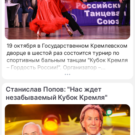
19 октября в Государственном Кремлевском
дворце в шестой раз состоится турнир по
спортивным бальным танцам "Кубок Кремля
– Гордость России!". Организатор –
президент Российского танцевального
союза, заслуженный деятель искусств РФ,
Станислав Попов: "Нас ждет
народный артист России Станислав Попов.
незабываемый Кубок Кремля"