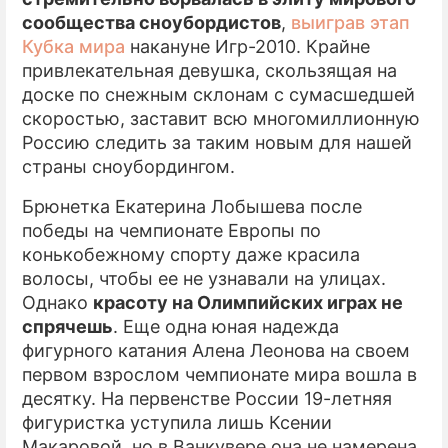
сообщества сноубордистов
,
выиграв этап
Кубка мира
накануне Игр-2010. Крайне
привлекательная девушка, скользящая на
доске по снежным склонам с сумасшедшей
скоростью, заставит всю многомиллионную
Россию следить за таким новым для нашей
страны сноубордингом.
Брюнетка Екатерина Лобышева после
победы на чемпионате Европы по
конькобежному спорту даже красила
волосы, чтобы ее не узнавали на улицах.
Однако
красоту на Олимпийских играх не
спрячешь
. Еще одна юная надежда
фигурного катания Алена Леонова на своем
первом взрослом чемпионате мира вошла в
десятку. На первенстве России 19-летняя
фигуристка уступила лишь Ксении
Макаровой, но в Ванкувере она не намерена