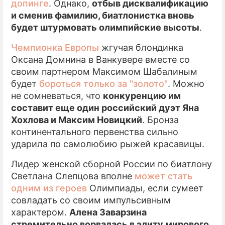
допинге
. Однако,
отбыв дисквалификацию
и сменив фамилию, биатлонистка вновь
будет штурмовать олимпийские высоты
.
Чемпионка Европы
жгучая блондинка
Оксана Домнина в Ванкувере вместе со
своим партнером Максимом Шабалиным
будет
бороться только за "золото"
. Можно
не сомневаться, что
конкуренцию им
составит еще один российский дуэт Яна
Хохлова и Максим Новицкий
. Бронза
континентального первенства сильно
ударила по самолюбию рыжей красавицы.
Лидер женской сборной России по биатлону
Светлана Слепцова вполне
может стать
одним из героев
Олимпиады, если сумеет
совладать со своим импульсивным
характером.
Алена Заварзина
стремительно ворвалась в элиту мирового