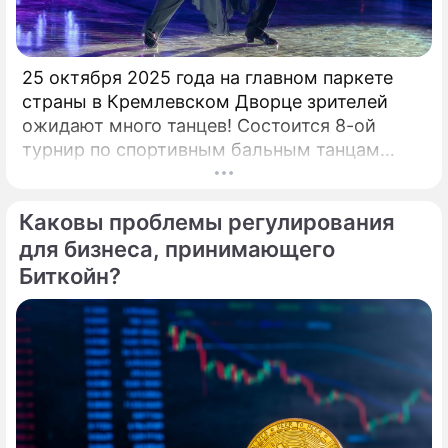
25 октября 2025 года на главном паркете
страны в Кремлевском Дворце зрителей
ожидают много танцев! Состоится 8-ой
турнир по спортивным бальным танцам
"Кубок Кремля – Гордость России!". Будет
разыграно четыре Кубка Кремля в
Каковы проблемы регулирования
европейской и латиноамериканской
программах среди любителей,
для бизнеса, принимающего
профессионалов и Про-Эм пар. Организатор
Биткойн?
– президент Российского Танцевального
Союза, президент Евро-Азиатского
Танцевального Совете (EADC), заслуженный
деятель искусств РФ, народный артист
России Станислав Попов. Совсем недавно
сложившийся дуэт Кирилла Александрова и
Дарьи Прусаковой примет участие в