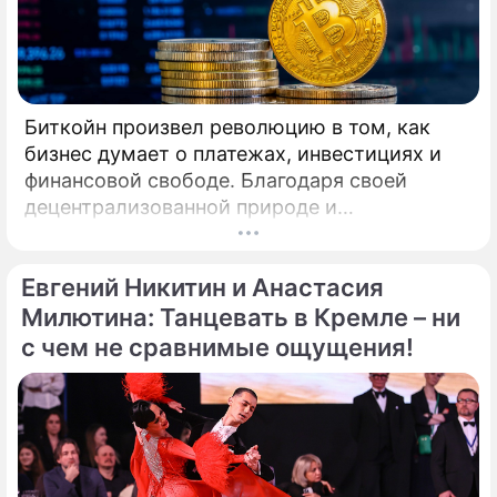
турнире профессионалов по
латиноамериканской программе.
Биткойн произвел революцию в том, как
бизнес думает о платежах, инвестициях и
финансовой свободе. Благодаря своей
децентрализованной природе и
безграничной функциональности Биткойн
предлагает компаниям захватывающие
Евгений Никитин и Анастасия
возможности для расширения своего
присутствия. Однако наряду с
Милютина: Танцевать в Кремле – ни
преимуществами возникают и серьезные
с чем не сравнимые ощущения!
проблемы, особенно в нормативно-
правовой сфере. Понимание этих
препятствий имеет важное значение для
предприятий, рассматривающих
возможность внедрения Биткойна.