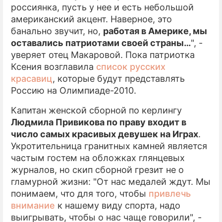
россиянка, пусть у нее и есть небольшой
американский акцент. Наверное, это
банально звучит, но,
работая в Америке, мы
оставались патриотами своей страны…
", -
уверяет отец Макаровой. Пока патриотка
Ксения возглавила
список русских
красавиц
, которые будут представлять
Россию на Олимпиаде-2010.
Капитан женской сборной по керлингу
Людмила Привикова по праву входит в
число самых красивых девушек на Играх
.
Укротительница гранитных камней является
частым гостем на обложках глянцевых
журналов, но скип сборной грезит не о
гламурной жизни: "От нас медалей ждут. Мы
понимаем, что для того, чтобы
привлечь
внимание
к нашему виду спорта, надо
выигрывать, чтобы о нас чаще говорили", -