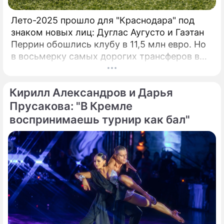
(ЕАDC), который с 2019 года объединил 15
стран, и сразу же в октябре этого года
Лето-2025 прошло для "Краснодара" под
провел первые чемпионаты в Китае (г.
знаком новых лиц: Дуглас Аугусто и Гаэтан
Перрин обошлись клубу в 11,5 млн евро. Но
в восьмерку самых дорогих трансферов в
истории "быков" эти сделки даже не попали.
Вспомним трех игроков, за которых южане
Кирилл Александров и Дарья
действительно выкладывали внушительные
суммы.
Прусакова: "В Кремле
воспринимаешь турнир как бал"