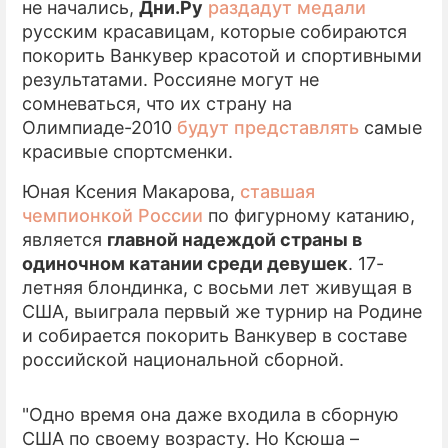
не начались,
Дни.Ру
раздадут медали
русским красавицам, которые собираются
ПРЕСС-РЕЛИЗЫ
покорить Ванкувер красотой и спортивными
О ПРОЕКТЕ
результатами. Россияне могут не
сомневаться, что их страну на
Олимпиаде-2010
будут представлять
самые
красивые спортсменки.
Юная Ксения Макарова,
ставшая
чемпионкой России
по фигурному катанию,
является
главной надеждой страны в
одиночном катании среди девушек
. 17-
летняя блондинка, с восьми лет живущая в
США, выиграла первый же турнир на Родине
и собирается покорить Ванкувер в составе
российской национальной сборной.
"Одно время она даже входила в сборную
США по своему возрасту. Но Ксюша –