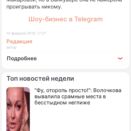
проигрывать никому.
Шоу-бизнес в Telegram
10 февраля 2010, 17:37
Редакция
автор
Подробнее
Топ новостей недели
"Фу, оторопь просто!": Волочкова
По теме
вывалила срамные места в
бесстыдном неглиже
Врачи России устроили скандал в
Ванкувере
Быков назвал фаворитов