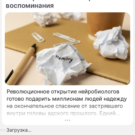
Шаляпин вновь оказался в эпицентре
воспоминания
светских сплетен.
Революционное открытие нейробиологов
готово подарить миллионам людей надежду
на окончательное спасение от застрявшего
внутри головы адского прошлого. Едкий
запах дыма, резкий визг автомобильных
тормозов или случайно услышанный в толпе
Загрузка...
громкий голос — порой достаточно одного