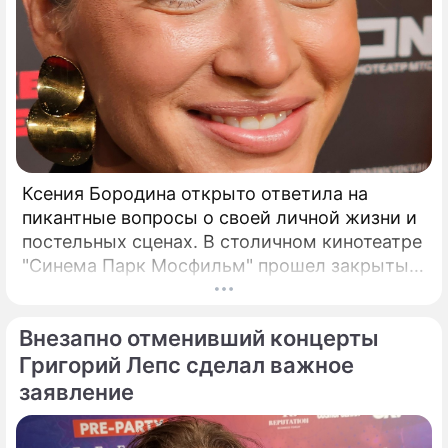
Ксения Бородина открыто ответила на
пикантные вопросы о своей личной жизни и
постельных сценах. В столичном кинотеатре
"Синема Парк Мосфильм" прошел закрытый
показ романтической комедии с элементами
фантастики под названием "За любовь".
Внезапно отменивший концерты
Григорий Лепс сделал важное
заявление