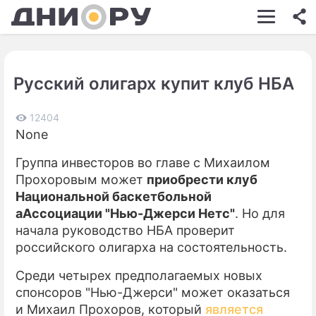
ШОУ-БИЗНЕС
АВТО
Русский олигарх купит клуб НБА
КИНО
НЕДВИЖИМОСТЬ
12404
None
ЗДОРОВЬЕ
Группа инвесторов во главе с Михаилом
ЭКОНОМИКА
Прохоровым может
приобрести клуб
Национальной баскетбольной
ПРОИСШЕСТВИЯ
аАссоциации "Нью-Джерси Нетс"
. Но для
начала руководство НБА проверит
СОННИК
российского олигарха на состоятельность.
СТИЛЬ ЖИЗНИ
Среди четырех предполагаемых новых
СЕРИАЛЫ
спонсоров "Нью-Джерси" может оказаться
и Михаил Прохоров, который
является
ИГРЫ