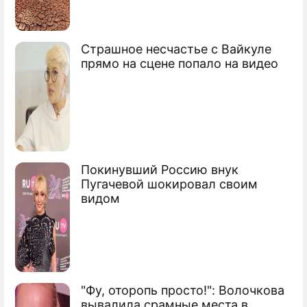
Коби Брайант вернул "Лейкерс"
чемпионство
Страшное несчастье с Вайкуле
Обама признался в любви к
прямо на сцене попало на видео
баскетболисту
Покинувший Россию внук
Пугачевой шокировал своим
видом
"Фу, оторопь просто!": Волочкова
вывалила срамные места в