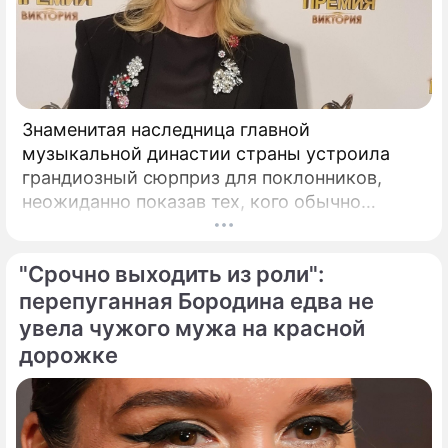
Знаменитая наследница главной
музыкальной династии страны устроила
грандиозный сюрприз для поклонников,
неожиданно показав тех, кого обычно
тщательно скрывает от посторонних глаз.
Популярная певица Кристина Орбакайте
"Срочно выходить из роли":
продолжает наслаждаться европейскими
каникулами, щедро делясь с публикой
перепуганная Бородина едва не
яркими моментами своего роскошного
увела чужого мужа на красной
отпуска.
дорожке