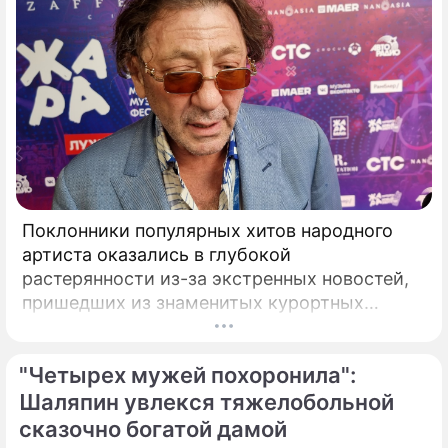
Поклонники популярных хитов народного
артиста оказались в глубокой
растерянности из-за экстренных новостей,
пришедших из знаменитых курортных
городов. Григорий Лепс, чей гастрольный
график обычно расписан на много месяцев
"Четырех мужей похоронила":
вперед, ошарашил публику крайне
неприятным решением.
Шаляпин увлекся тяжелобольной
сказочно богатой дамой