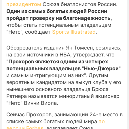
президентом
Союза биатлонистов России.
Один из самых богатых людей России
ПРЕСС-РЕЛИЗЫ
пройдет проверку на благонадежность
,
О ПРОЕКТЕ
чтобы стать потенциальным владельцем
"Нетс", сообщает
Sports Illustrated
.
Обозреватель издания Ян Томсен, ссылаясь,
на свои источники в НБА, утверждает, что
"
Прохоров является одним из четырех
потенциальных владельцев "Нью-Джерси"
и самым интригующим из них". Другим
вероятным кандидатом на выкуп клуба у его
нынешнего основного владельца Брюса
Ратнера называется миноританый акционер
"Нетс" Винни Виола.
Сейчас Прохоров, занимающий 24-е место в
списке самых богатых людей мира
по
версии Forbes
, возглавляет Союз