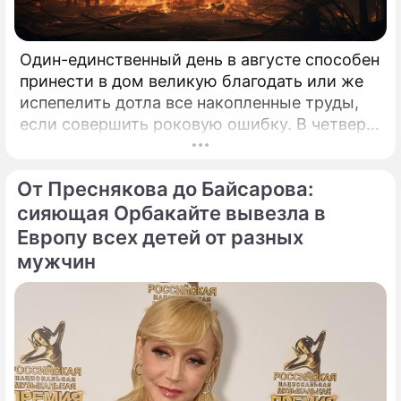
Один-единственный день в августе способен
принести в дом великую благодать или же
испепелить дотла все накопленные труды,
если совершить роковую ошибку. В четверг,
6 августа 2026 года, православная церковь
молитвенно чтит память святых
От Преснякова до Байсарова:
благоверных князей-страстотерпцев Бориса
и Глеба.
сияющая Орбакайте вывезла в
Европу всех детей от разных
мужчин