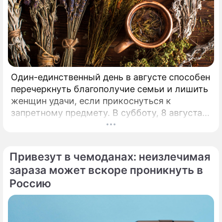
Один-единственный день в августе способен
перечеркнуть благополучие семьи и лишить
женщин удачи, если прикоснуться к
запретному предмету. В субботу, 8 августа,
православная церковь молитвенно чтит
память святых священномучеников
Ермолая, Ермиппа и Ермократа, иереев
Привезут в чемоданах: неизлечимая
Никомидийских.
зараза может вскоре проникнуть в
Россию