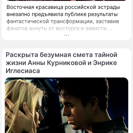
Восточная красавица российской эстрады
внезапно предъявила публике результаты
фантастической трансформации, заставив
фанатов ахнуть от восторга и зависти.
Знаменитая певица Жасмин всегда
славилась аппетитными восточными
формами, однако ее свежие снимки
Раскрыта безумная смета тайной
спровоцировали настоящую бурю в Сети.
жизни Анны Курниковой и Энрике
Иглесиаса