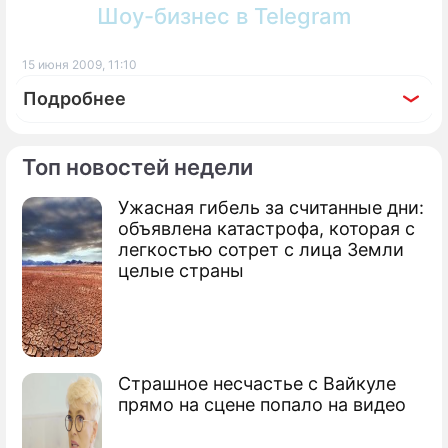
Шоу-бизнес в Telegram
15 июня 2009, 11:10
Подробнее
Топ новостей недели
Ужасная гибель за считанные дни:
По теме
объявлена катастрофа, которая с
легкостью сотрет с лица Земли
Мухаммед Али увидел триумф Запада
целые страны
Андрею Кириленко удалили кость
Обама признался в любви к
баскетболисту
Страшное несчастье с Вайкуле
прямо на сцене попало на видео