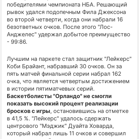
победителями чемпионата НБА. Решающий
рывок удался подопечным Фила Джексона
ПРЕСС-РЕЛИЗЫ
во второй четверти, когда они набрали 16
О ПРОЕКТЕ
безответных очков. После этого "Лос-
Анджелес" удержал добытое преимущество
- 99:86.
Лучшим на паркете стал защитник "Лейкерс"
Коби Брайант, набравший 30 очков. Он за
пять матчей финальной серии набрал 162
очка, что является четвертым достижением
в истории пятиматчевых серий.
Баскетболисты "Орландо" не смогли
показать высокий процент реализации
бросков с игры
, остановившись на отметке
в 41,5 %. "Лейкерс" удалось сдержать
центрового "Мэджик" Дуайта Ховарда,
который набрал лишь 11 очков и совершил