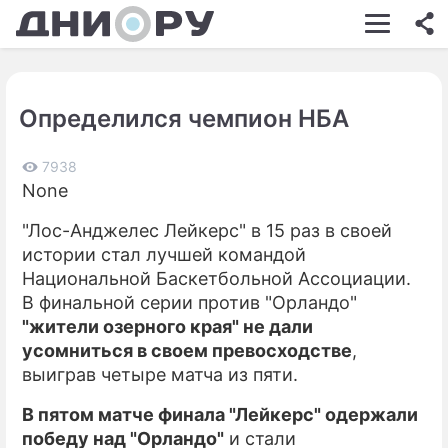
ШОУ-БИЗНЕС
АВТО
Определился чемпион НБА
КИНО
НЕДВИЖИМОСТЬ
7938
None
ЗДОРОВЬЕ
"Лос-Анджелес Лейкерс" в 15 раз в своей
ЭКОНОМИКА
истории стал лучшей командой
Национальной Баскетбольной Ассоциации.
ПРОИСШЕСТВИЯ
В финальной серии против "Орландо"
"жители озерного края" не дали
СОННИК
усомниться в своем превосходстве
,
СТИЛЬ ЖИЗНИ
выиграв четыре матча из пяти.
СЕРИАЛЫ
В пятом матче финала "Лейкерс" одержали
победу над "Орландо"
и стали
ИГРЫ