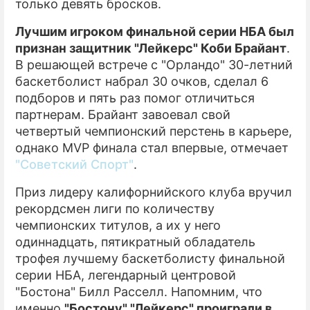
только девять бросков.
Лучшим игроком финальной серии НБА был
признан защитник "Лейкерс" Коби Брайант
.
В решающей встрече с "Орландо" 30-летний
баскетболист набрал 30 очков, сделал 6
подборов и пять раз помог отличиться
партнерам. Брайант завоевал свой
четвертый чемпионский перстень в карьере,
однако MVP финала стал впервые, отмечает
"Советский Спорт"
.
Приз лидеру калифорнийского клуба вручил
рекордсмен лиги по количеству
чемпионских титулов, а их у него
одиннадцать, пятикратный обладатель
трофея лучшему баскетболисту финальной
серии НБА, легендарный центровой
"Бостона" Билл Расселл. Напомним, что
именно
"Бостону" "Лейкерс" проиграли в