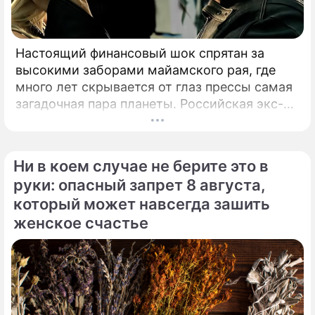
Настоящий финансовый шок спрятан за
высокими заборами майамского рая, где
много лет скрывается от глаз прессы самая
загадочная пара планеты. Российская экс-
теннисистка Анна Курникова и испанский
поп-идол Энрике Иглесиас уже больше
двадцати лет удерживают статус одной из
Ни в коем случае не берите это в
самых закрытых и непубличных пар
руки: опасный запрет 8 августа,
мирового шоу-бизнеса.
который может навсегда зашить
женское счастье