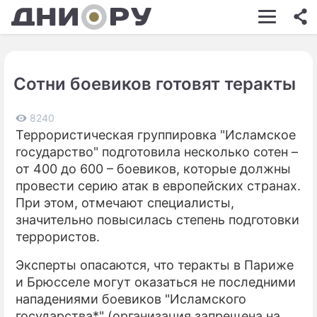
ШОУ-БИЗНЕС
АВТО
Сотни боевиков готовят теракты
КИНО
НЕДВИЖИМОСТЬ
8240
Террористическая группировка "Исламское
ЗДОРОВЬЕ
государство" подготовила несколько сотен –
от 400 до 600 – боевиков, которые должны
ЭКОНОМИКА
провести серию атак в европейских странах.
При этом, отмечают специалисты,
ПРОИСШЕСТВИЯ
значительно повысилась степень подготовки
СОННИК
террористов.
СТИЛЬ ЖИЗНИ
Эксперты опасаются, что теракты в Париже
и Брюсселе могут оказаться не последними
СЕРИАЛЫ
нападениями боевиков "Исламского
государства*" (организация запрещена на
ИГРЫ