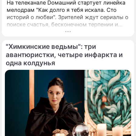
На телеканале Dомашний стартует линейка
мелодрам "Как долго я тебя искала. Сто
историй о любви". Зрителей ждут сериалы о
поиске счастья, бесконечном терпении и
обволакивающей, словно теплый плед,
заботе. В числе новых проектов – сериал
"Химкинские ведьмы": три
"Ведьмина любовь", в котором снялись
Елена Коренева, Наталия Аринбасарова,
авантюристки, четыре инфаркта и
Татьяна Лютаева, Анна Ардова, а также
одна колдунья
историческая мелодрама "Берега любви" о
юной Насте Пахомовой, вернувшейся в
родное село после учебы.