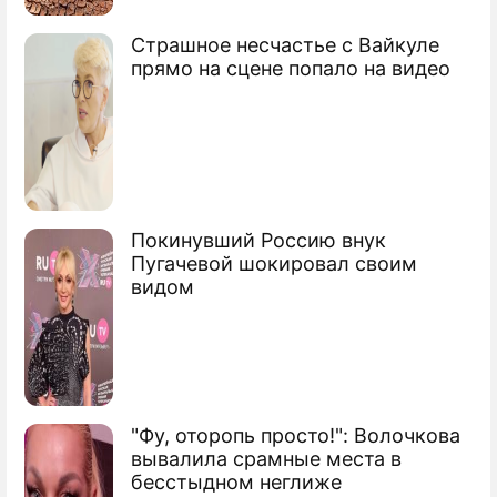
теракты
Страшное несчастье с Вайкуле
Брюссель стал центром терроризма
прямо на сцене попало на видео
Покинувший Россию внук
Пугачевой шокировал своим
видом
"Фу, оторопь просто!": Волочкова
вывалила срамные места в
бесстыдном неглиже