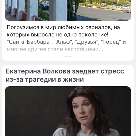
Погрузимся в мир любимых сериалов, на
которых выросло не одно поколение!
"Санта-Барбара", "Альф", "Друзья", "Горец" и
многие другие стали настоящими
символами эпохи. Насколько хорошо вы
помните детали их создания и закулисья?
Екатерина Волкова заедает стресс
Проверьте свои знания, определив, какие из
следующих утверждений являются правдой,
из-за трагедии в жизни
основанной на фактах из истории этих шоу, а
какие – вымыслом. Для каждого
утверждения выберите: (а) Правда или (б)
Вымысел.