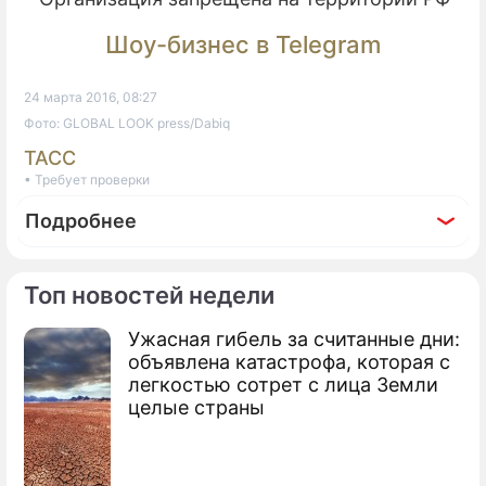
Шоу-бизнес в Telegram
24 марта 2016, 08:27
Фото: GLOBAL LOOK press/Dabiq
ТАСС
• Требует проверки
Подробнее
Топ новостей недели
Ужасная гибель за считанные дни:
По теме
объявлена катастрофа, которая с
легкостью сотрет с лица Земли
Обама решил "по-умному" победить
целые страны
"ИГ"
Турчинов повесил на Россию все