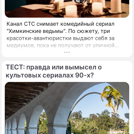
Канал СТС снимает комедийный сериал
"Химкинские ведьмы". По сюжету, три
красотки-авантюристки выдают себя за
медиумов, пока не получают от уличной
колдуньи (Алена Яковлева) настоящий дар.
И теперь Марина (Агата Муцениеце) слышит
ТЕСТ: правда или вымысел о
мысли, Света (Анна Банщикова) видит
будущее, а Оля (Валерия Астапова) –
культовых сериалах 90-х?
мертвых. Способности превращают жизнь
девушек в ад, поэтому ведьмы решают
найти кого-то, кому можно передать эти
"подарки". "Это развлекательная,
аттракционная, комедийная история, –
объясняет режиссер Максим Зыков.