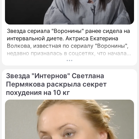
Звезда сериала "Воронины" ранее сидела на
интервальной диете. Актриса Екатерина
Волкова, известная по сериалу "Воронины",
недавно призналась в соцсетях, что начала
заедать стресс из-за трагического события
в своей жизни.
Звезда "Интернов" Светлана
Пермякова раскрыла секрет
похудения на 10 кг