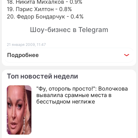
18. Никита Михалков - 0.9%
19. Пэрис Хилтон - 0.8%
20. Федор Бондарчук - 0.4%
Шоу-бизнес в Telegram
21 января 2009, 11:47
Подробнее
Топ новостей недели
"Фу, оторопь просто!": Волочкова
По теме
вывалила срамные места в
бесстыдном неглиже
Продолжение: В Белом доме
затянули пояса