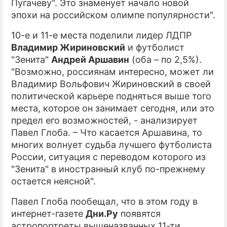
Пугачеву". Это знаменует начало новой
эпохи на российском олимпе популярности".
10-е и 11-е места поделили лидер ЛДПР
Владимир Жириновский
и футболист
"Зенита"
Андрей Аршавин
(оба – по 2,5%).
"Возможно, россиянам интересно, может ли
Владимир Вольфович Жириновский в своей
политической карьере подняться выше того
места, которое он занимает сегодня, или это
предел его возможностей, - анализирует
Павел Глоба. – Что касается Аршавина, то
многих волнует судьба лучшего футболиста
России, ситуация с переводом которого из
"Зенита" в иностранный клуб по-прежнему
остается неясной".
Павел Глоба пообещал, что в этом году в
интернет-газете
Дни.Ру
появятся
астропортреты вышеназванных 11-ти