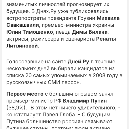
знаменитых личностей прогнозирует их
будущее. В Днях.Ру уже публиковались
ПРЕСС-РЕЛИЗЫ
астропортреты президента Грузии
Михаила
О ПРОЕКТЕ
Саакашвили
, премьер-министра Украины
Юлии Тимошенко
, певца
Димы Билана
,
актрисы, режиссера и сценариста
Ренаты
Литвиновой
.
Голосовавшие на сайте
Дней.Ру
в течение
нескольких дней выбирали кандидатов из
списка 20 самых упоминаемых в 2008 году в
русскоязычных СМИ персон.
Первое место
с большим отрывом занял
премьер-министр РФ
Владимир Путин
(38,9%). "В этом нет ничего удивительного, -
констатирует Павел Глоба. – С будущим
Путина большинство россиян связывают
будущее страны, поэтому люди активно