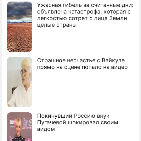
Ужасная гибель за считанные дни:
Картина Путина продана за $1,1
объявлена катастрофа, которая с
миллиона
легкостью сотрет с лица Земли
целые страны
Павел Глоба раскроет тайны звезд
Павел Глоба предсказал итоги выборов
в США
Страшное несчастье с Вайкуле
прямо на сцене попало на видео
Сюжеты
Первые лица
Покинувший Россию внук
Пугачевой шокировал своим
видом