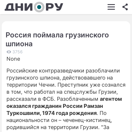
ШОУ-БИЗНЕС
АВТО
Россия поймала грузинского
КИНО
шпиона
НЕДВИЖИМОСТЬ
3756
None
ЗДОРОВЬЕ
Российские контрразведчики разоблачили
ЭКОНОМИКА
грузинского шпиона, действовавшего на
ПРОИСШЕСТВИЯ
территории Чечни. Преступник уже сознался
в том, что работал на спецслужбы Грузии,
СОННИК
рассказали в ФСБ. Разоблаченным
агентом
оказался гражданин России Рамзан
СТИЛЬ ЖИЗНИ
Туркошвили, 1974 года рождения
. По
СЕРИАЛЫ
национальности он – чеченец-кистинец,
родившийся на территории Грузии. "За
ИГРЫ