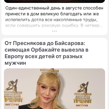
Один-единственный день в августе способен
принести в дом великую благодать или же
испепелить дотла все накопленные труды,
если совершить роковую ошибку. В четверг,
6 августа 2026 года, православная церковь
молитвенно чтит память святых
От Преснякова до Байсарова:
благоверных князей-страстотерпцев Бориса
и Глеба.
сияющая Орбакайте вывезла в
Европу всех детей от разных
мужчин