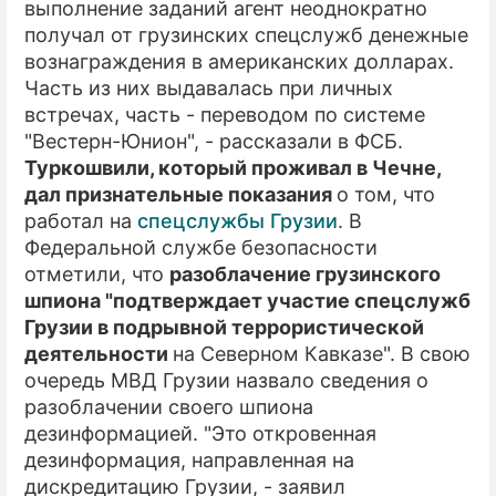
выполнение заданий агент неоднократно
получал от грузинских спецслужб денежные
ПРЕСС-РЕЛИЗЫ
вознаграждения в американских долларах.
О ПРОЕКТЕ
Часть из них выдавалась при личных
встречах, часть - переводом по системе
"Вестерн-Юнион", - рассказали в ФСБ.
Туркошвили, который проживал в Чечне,
дал признательные показания
о том, что
работал на
спецслужбы Грузии
. В
Федеральной службе безопасности
отметили, что
разоблачение грузинского
шпиона "подтверждает участие спецслужб
Грузии в подрывной террористической
деятельности
на Северном Кавказе". В свою
очередь МВД Грузии назвало сведения о
разоблачении своего шпиона
дезинформацией. "Это откровенная
дезинформация, направленная на
дискредитацию Грузии, - заявил