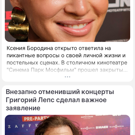
Ксения Бородина открыто ответила на
пикантные вопросы о своей личной жизни и
постельных сценах. В столичном кинотеатре
"Синема Парк Мосфильм" прошел закрытый
показ романтической комедии с элементами
фантастики под названием "За любовь".
Внезапно отменивший концерты
Григорий Лепс сделал важное
заявление