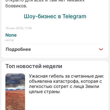
боевиков.
Шоу-бизнес в Telegram
16 мая 2008, 11:58
None
автор
Подробнее
Топ новостей недели
Ужасная гибель за считанные дни:
По теме
объявлена катастрофа, которая с
легкостью сотрет с лица Земли
Грузия вышла из военного договора СНГ
целые страны
Грузия навредила Абхазии в ООН