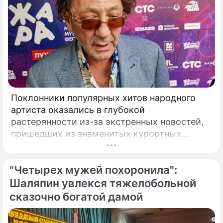
Поклонники популярных хитов народного
артиста оказались в глубокой
растерянности из-за экстренных новостей,
пришедших из знаменитых курортных
городов. Григорий Лепс, чей гастрольный
график обычно расписан на много месяцев
"Четырех мужей похоронила":
вперед, ошарашил публику крайне
неприятным решением.
Шаляпин увлекся тяжелобольной
сказочно богатой дамой