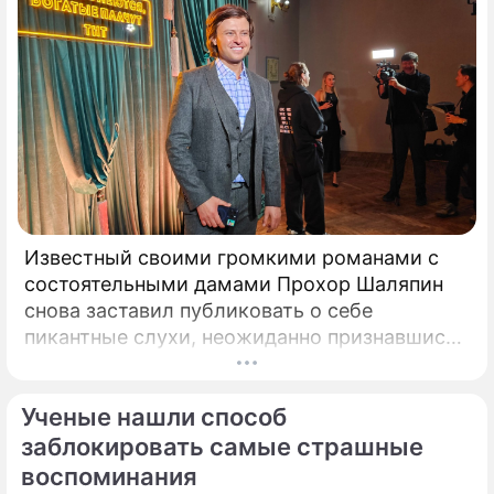
Известный своими громкими романами с
состоятельными дамами Прохор Шаляпин
снова заставил публиковать о себе
пикантные слухи, неожиданно признавшись
в чувствах к весьма непростой женщина.
Неутомимый романтик и главный любитель
Ученые нашли способ
представительниц прекрасного пола с
внушительным жизненным опытом Прохор
заблокировать самые страшные
Шаляпин вновь оказался в эпицентре
воспоминания