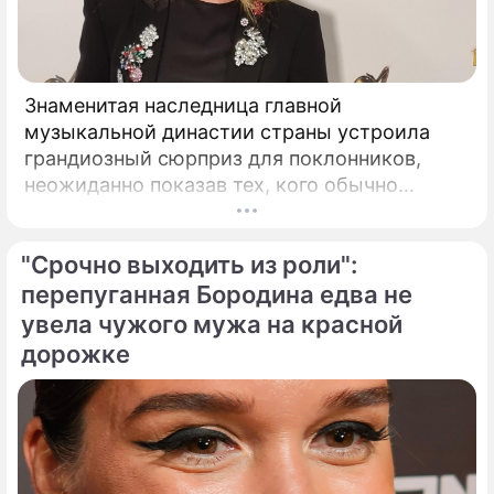
Знаменитая наследница главной
музыкальной династии страны устроила
грандиозный сюрприз для поклонников,
неожиданно показав тех, кого обычно
тщательно скрывает от посторонних глаз.
Популярная певица Кристина Орбакайте
"Срочно выходить из роли":
продолжает наслаждаться европейскими
каникулами, щедро делясь с публикой
перепуганная Бородина едва не
яркими моментами своего роскошного
увела чужого мужа на красной
отпуска.
дорожке