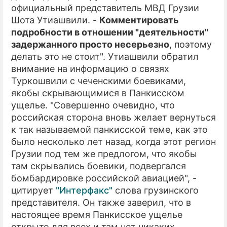
официальный представитель МВД Грузии
Шота Утиашвили. -
Комментировать
подробности в отношении "деятельности"
задержанного просто несерьезно
, поэтому
делать это не стоит". Утиашвили обратил
внимание на информацию о связях
Туркошвили с чеченскими боевиками,
якобы скрывающимися в Панкисском
ущелье. "Совершенно очевидно, что
российская сторона вновь желает вернуться
к так называемой панкисской теме, как это
было несколько лет назад, когда этот регион
Грузии под тем же предлогом, что якобы
там скрывались боевики, подвергался
бомбардировке российской авиацией", -
цитирует
"Интерфакс"
слова грузинского
представителя. Он также заверил, что в
настоящее время Панкисское ущелье
открыто для всех и там нет никаких