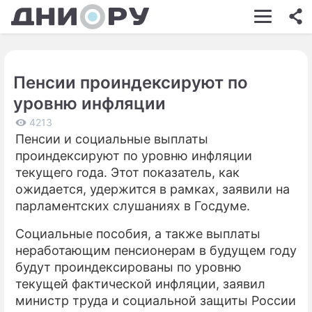
ШОУ-БИЗНЕС
АВТО
Пенсии проиндексируют по
КИНО
уровню инфляции
НЕДВИЖИМОСТЬ
4213
Пенсии и социальные выплаты
ЗДОРОВЬЕ
проиндексируют по уровню инфляции
ЭКОНОМИКА
текущего года. Этот показатель, как
ожидается, удержится в рамках, заявили на
ПРОИСШЕСТВИЯ
парламентских слушаниях в Госдуме.
СОННИК
Социальные пособия, а также выплаты
неработающим пенсионерам в будущем году
СТИЛЬ ЖИЗНИ
будут проиндексированы по уровню
СЕРИАЛЫ
текущей фактической инфляции, заявил
министр труда и социальной защиты России
ИГРЫ