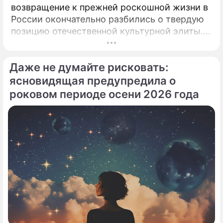
возвращение к прежней роскошной жизни в
России окончательно разбились о твердую
позицию отечественной культурной элиты.
Эпопея вокруг возможного камбэка 75-
летней Аллы Пугачевой на отечественную
Даже не думайте рисковать:
сцену приобрела абсолютно
бескомпромиссный характер.
ясновидящая предупредила о
роковом периоде осени 2026 года