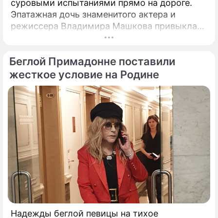
суровыми испытаниями прямо на дороге.
Эпатажная дочь знаменитого актера и
режиссера Владимира Машкова привыкла
ярко и без купюр делиться с подписчиками
практически каждым своим шагом.
Беглой Примадонне поставили
жесткое условие на Родине
Надежды беглой певицы на тихое