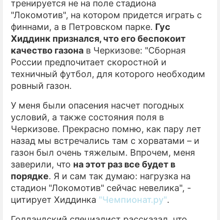
тренируется не на поле стадиона
"Локомотив", на котором придется играть с
финнами, а в Петровском парке.
Гус
Хиддинк признался, что его беспокоит
качество газона
в Черкизове: "Сборная
России предпочитает скоростной и
техничный футбол, для которого необходим
ровный газон.
У меня были опасения насчет погодных
условий, а также состояния поля в
Черкизове. Прекрасно помню, как пару лет
назад мы встречались там с хорватами – и
газон был очень тяжелым. Впрочем, меня
заверили, что
на этот раз все будет в
порядке
. Я и сам так думаю: нагрузка на
стадион "Локомотив" сейчас невелика", -
цитирует Хиддинка
"Чемпионат.ру"
.
Голландский специалист рассказал, что