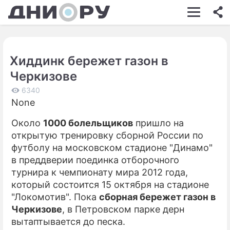
ШОУ-БИЗНЕС
АВТО
Хиддинк бережет газон в
КИНО
Черкизове
НЕДВИЖИМОСТЬ
6340
None
ЗДОРОВЬЕ
Около
1000 болельщиков
пришло на
ЭКОНОМИКА
открытую тренировку сборной России по
ПРОИСШЕСТВИЯ
футболу на московском стадионе "Динамо"
в преддверии поединка отборочного
СОННИК
турнира к чемпионату мира 2012 года,
который состоится 15 октября на стадионе
СТИЛЬ ЖИЗНИ
"Локомотив". Пока
сборная бережет газон в
СЕРИАЛЫ
Черкизове
, в Петровском парке дерн
вытаптывается до песка.
ИГРЫ