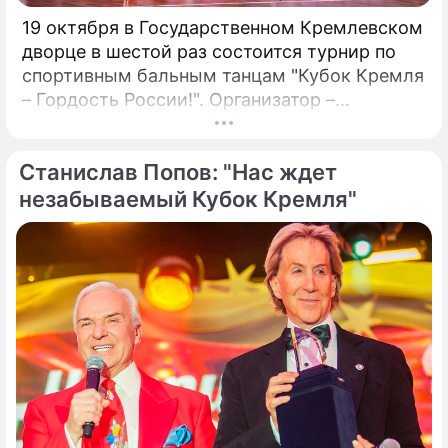
19 октября в Государственном Кремлевском
дворце в шестой раз состоится турнир по
спортивным бальным танцам "Кубок Кремля
– Гордость России!". Организатор –
президент Российского танцевального
союза, заслуженный деятель искусств РФ,
Станислав Попов: "Нас ждет
народный артист России Станислав Попов.
незабываемый Кубок Кремля"