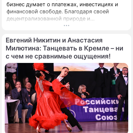
бизнес думает о платежах, инвестициях и
финансовой свободе. Благодаря своей
децентрализованной природе и
безграничной функциональности Биткойн
предлагает компаниям захватывающие
Евгений Никитин и Анастасия
возможности для расширения своего
присутствия. Однако наряду с
Милютина: Танцевать в Кремле – ни
преимуществами возникают и серьезные
с чем не сравнимые ощущения!
проблемы, особенно в нормативно-
правовой сфере. Понимание этих
препятствий имеет важное значение для
предприятий, рассматривающих
возможность внедрения Биткойна.