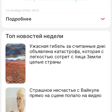
13 октября 2008, 18:02
Подробнее
Топ новостей недели
Ужасная гибель за считанные дни:
По теме
объявлена катастрофа, которая с
легкостью сотрет с лица Земли
Удача изменила Хиддинку в Дортмунде
целые страны
Россия уступила Германии в Дортмунде
Состав сборной определен без
Хиддинка
Страшное несчастье с Вайкуле
прямо на сцене попало на видео