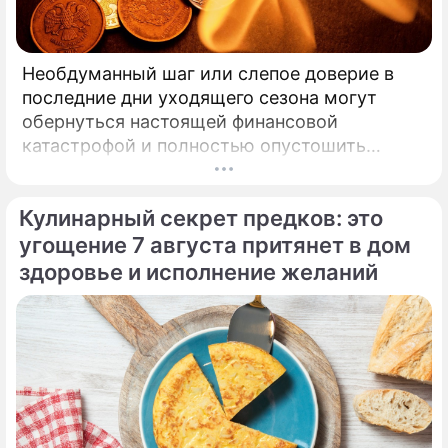
Необдуманный шаг или слепое доверие в
последние дни уходящего сезона могут
обернуться настоящей финансовой
катастрофой и полностью опустошить
кошелек. Известная шаманка и ясновидящая
Кажетта Ахметжанова выступила с
Кулинарный секрет предков: это
экстренным предупреждением для всех, кто
привык легкомысленно относиться к своим
угощение 7 августа притянет в дом
сбережениям.
здоровье и исполнение желаний