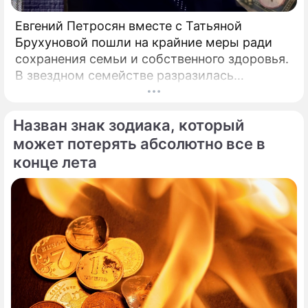
Евгений Петросян вместе с Татьяной
Брухуновой пошли на крайние меры ради
сохранения семьи и собственного здоровья.
В звездном семействе разразилась
настоящая тихая драма, которая вынудила
артистов действовать без промедления.
Назван знак зодиака, который
может потерять абсолютно все в
конце лета