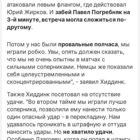
атаковали левым флангом, где действовал
Юрий Жирков. И
забей Павел Погребняк на
ПРЕСС-РЕЛИЗЫ
3-й минуте, встреча могла сложиться по-
О ПРОЕКТЕ
другому
.
Потом у нас были
провальные полчаса
, мы
играли робко. Увы, опять должен сказать,
что мы не очень опытны в матчах с
сильными соперниками. Немцы же показали
себя целеустремленными и
сконцентрированными", - заявил Хиддинк.
Также Хиддинк посетовал на отсутствие
удачи. "Во втором тайме мы играли лучше
соперника, позволили ему нанести только
один опасный удар - в перекладину. Нам
удавалось проникать в штрафную и оттуда
наносить удары. Но
не хватило удачи
.
Особенно Дзагоеву, когда он попал в штангу.