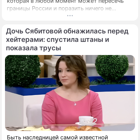
которая в любой момент может пересечь
границы России и поразить ничего не
подозревающих граждан. Россию
предупредили о реальной и крайне опасной
Дочь Сябитовой обнажилась перед
угрозе: в страну могут завезти неизлечимый
и смертоносный вирус Бурбон.
хейтерами: спустила штаны и
показала трусы
Быть наследницей самой известной