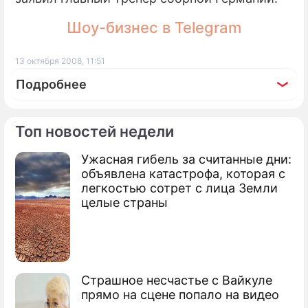
Шоу-бизнес в Telegram
13 октября 2008, 11:51
Подробнее
Топ новостей недели
Ужасная гибель за считанные дни:
По теме
объявлена катастрофа, которая с
легкостью сотрет с лица Земли
Продолжение: Хиддинк
целые страны
намерен разгромить финнов
Страшное несчастье с Вайкуле
Россия уступила Германии в Дортмунде
прямо на сцене попало на видео