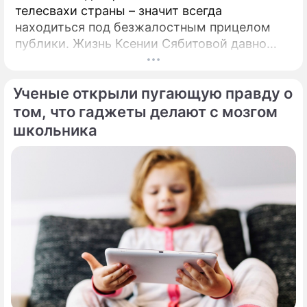
телесвахи страны – значит всегда
находиться под безжалостным прицелом
публики. Жизнь Ксении Сябитовой давно
рассматривают под мощной лупой.
Ученые открыли пугающую правду о
том, что гаджеты делают с мозгом
школьника