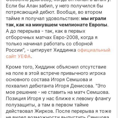
Если бы Алан забил, у него получился бы
потрясающий дебют. Вообще, во втором
тайме я получал удовольствие:
мы играли
так, как на минувшем чемпионате Европы
.
А до перерыва - так, как в первых
отборочных матчах Евро-2008, когда я
только начинал работать со сборной
России", - цитирует Хиддинка
официальный
сайт УЕФА
.
Кроме того, Хиддинк объяснил отсутствие
на поле в этой встрече привычного игрока
основного состава Игоря Семшова и
похвалил дебютанта Игоря Денисова. "Это
мое решение - не ставить на матч Семшова.
Позиция Игоря у нас ближе к левому флангу
полузащиты, а там в первом тайме
действовал Жирков. После перерыва я тоже
не видел возможности выпустить Семшова,