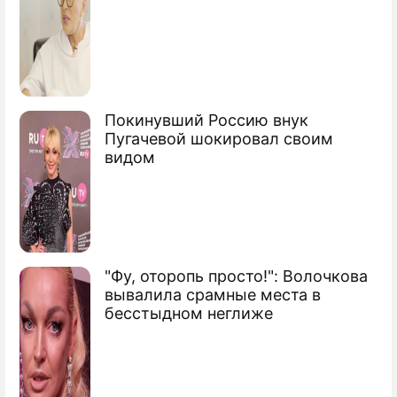
Состав сборной определен без
Хиддинка
Хиддинк оплакивает потери в Германии
Сюжеты
Покинувший Россию внук
Пугачевой шокировал своим
Футбол
видом
"Фу, оторопь просто!": Волочкова
вывалила срамные места в
бесстыдном неглиже