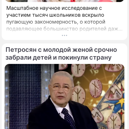
Масштабное научное исследование с
участием тысяч школьников вскрыло
пугающую закономерность, о которой
подавляющее большинство родителей даже
не догадывалось. Привычка дарить ребенку
смартфон с беспрепятственным доступом к
Петросян с молодой женой срочно
социальным сетям в младшем
подростковом возрасте обворачивается
забрали детей и покинули страну
скрытым провалом в учебе.