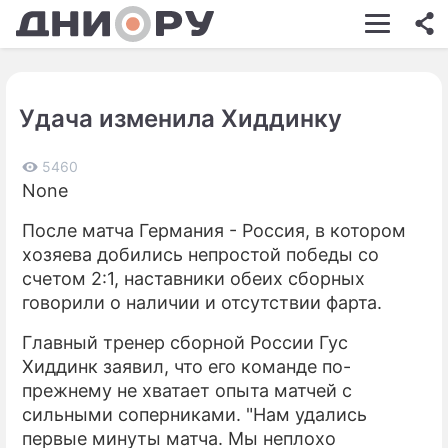
ШОУ-БИЗНЕС
АВТО
Удача изменила Хиддинку
КИНО
НЕДВИЖИМОСТЬ
5460
None
ЗДОРОВЬЕ
После матча Германия - Россия, в котором
ЭКОНОМИКА
хозяева добились непростой победы со
счетом 2:1, наставники обеих сборных
ПРОИСШЕСТВИЯ
говорили о наличии и отсутствии фарта.
СОННИК
Главный тренер сборной России Гус
Хиддинк заявил, что его команде по-
СТИЛЬ ЖИЗНИ
прежнему не хватает опыта матчей с
СЕРИАЛЫ
сильными соперниками. "Нам удались
первые минуты матча. Мы неплохо
ИГРЫ