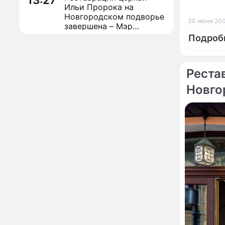
13:27
Ильи Пророка на
Новгородском подворье
30 июня 200
завершена – Мэр
Москвы
Подроб
"Совершила полнейшую
12:08
глупость!": разъяренная
Волочкова публично
унизила дочь и зятя
Реста
Новго
Уехавшая из России
10:55
По те
Пугачева перенесла
Моск
тяжелейшую операцию
Неожиданно всплыла
09:28
пикантная причина
развода Паулины
Андреевой и Федора
Бондарчука
Огонь с небес сожжет
00:22
урожай и дом:
страшный запрет 6
Подозр
августа, о котором
молчат старики
поезда
От Преснякова до
18:13
Байсарова: сияющая