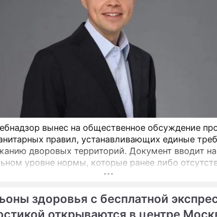
ебнадзор вынес на общественное обсуждение пр
анитарных правил, устанавливающих единые тре
ю дворовых территорий. Документ вводит на
ьном уровне нормы, которые ранее либо отсутст
актовались по-разному, пояснил депутат Госдумы
атель Союза дачников Подмосковья» Никита Чапл
ьоны здоровья с бесплатной экспре
остикой открываются в центре Мос