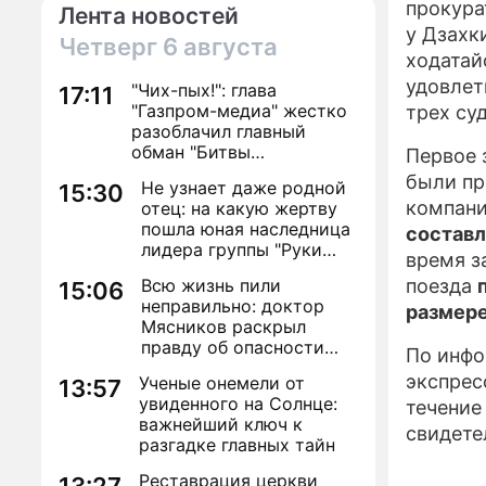
прокура
Лента новостей
у Дзахк
Четверг
6 августа
ходатай
удовлет
"Чих-пых!": глава
17:11
"Газпром-медиа" жестко
трех су
разоблачил главный
обман "Битвы
Первое 
экстрасенсов"
были пр
Не узнает даже родной
15:30
компани
отец: на какую жертву
пошла юная наследница
составл
лидера группы "Руки
время з
Вверх!" ради денег и
Всю жизнь пили
поезда
15:06
славы
неправильно: доктор
размере
Мясников раскрыл
правду об опасности
По инф
антибиотиков
экспрес
Ученые онемели от
13:57
увиденного на Солнце:
течение
важнейший ключ к
свидете
разгадке главных тайн
Реставрация церкви