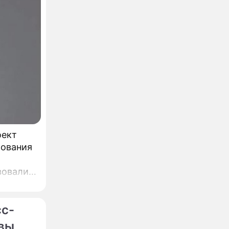
оект
бования
вовали,
,
ин.
сс-
квы