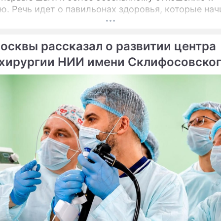
оторые начинают
на столичных бульварах в рамках масштабного
ого проекта «Лето в Москве».
осквы рассказал о развитии центра
хирургии НИИ имени Склифосовско