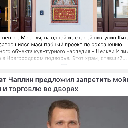
Сюжеты
Терроризм
 центре Москвы, на одной из старейших улиц Кит
 завершился масштабный проект по сохранению
ного объекта культурного наследия – Церкви Или
овгородском подворье. Этот храм, ставший
турной доминантой улицы Ильинки и давший ей н
ется для прихожан и ценителей древнерусского
ат Чаплин предложил запретить мой
ва после шести лет беспрецедентно сложных
ационных работ.
 и торговлю во дворах