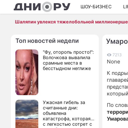
ШОУ-БИЗНЕС
L
Шаляпин увлекся тяжелобольной миллионерш
Топ новостей недели
Умаро
"Фу, оторопь просто!":
7213
Волочкова вывалила
None
срамные места в
бесстыдном неглиже
К подры
главаре
предста
который
Ужасная гибель за
По слов
считанные дни:
террори
объявлена
катастрофа, которая
Умаров
с легкостью сотрет с