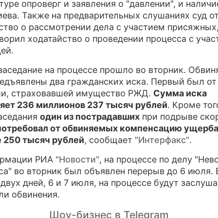
туре опроверг и заявления о "давлении", и наличи
иева. Также на предварительных слушаниях суд о
ство о рассмотрении дела с участием присяжных,
ворил ходатайство о проведении процесса с уча
дей.
заседание на процессе прошло во вторник. Обви
едъявлены два гражданских иска. Первый был от
и, страховавшей имущество РЖД.
Сумма иска
яет 236 миллионов 237 тысяч рублей
. Кроме тог
аседания
один из пострадавших
при подрыве ско
потребовал от обвиняемых компенсацию ущерба
 250 тысяч рублей
, сообщает
"Интерфакс"
.
ормации РИА
"Новости"
, на процессе по делу "Нев
са" во вторник был объявлен перерыв до 6 июля. 
 двух дней, 6 и 7 июля, на процессе будут заслуш
ли обвинения.
Шоу-бизнес в Telegram