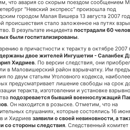
м, что авария со скорым поездом сообщением М
етербург "Невский экспресс" произошла под
ПРЕСС-РЕЛИЗЫ
дским городом Малая Вишера 13 августа 2007 год
О ПРОЕКТЕ
й происшествия стало заложенное на путях взры
тво. В результате инцидента
пострадали 60 челов
рых были госпитализированы
.
зрению в причастности к теракту в октябре 2007 
держаны двое жителей Ингушетии - Саланбек Д
арип Хидриев
. По версии следствия, они приобре
ли в Маловишерский район взрывчатку. Им пред
ия по двум статьям Уголовного кодекса, наиболе
рых предусматривает лишение свободы на срок до
изации теракта, изготовлении и установке взрывн
ства
подозревается бывший военнослужащий Па
пов
. Он находится в розыске. Отметим, что на
ительных слушаниях, которые состоялись 16 июн
в и Хидриев
заявили о своей невиновности, а та
и со стороны следствия
. Следственный комитет