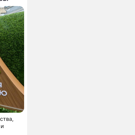
ства,
 и