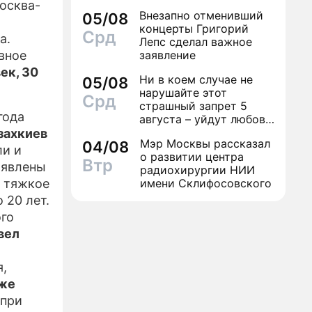
финал легенды шансона
осква-
Внезапно отменивший
05/08
Вилли Токарева
концерты Григорий
Срд
а.
Лепс сделал важное
вное
заявление
ек, 30
Ни в коем случае не
05/08
нарушайте этот
Срд
страшный запрет 5
года
августа – уйдут любовь
и деньги
захкиев
Мэр Москвы рассказал
04/08
ли и
о развитии центра
Втр
ъявлены
радиохирургии НИИ
е тяжкое
имени Склифосовского
 20 лет.
ого
вел
я,
кже
 при