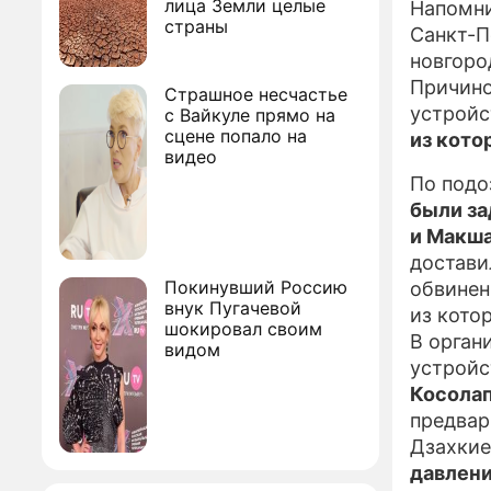
лица Земли целые
Напомни
страны
Санкт-П
новгоро
Причино
Страшное несчастье
устройс
с Вайкуле прямо на
сцене попало на
из кото
видео
По подо
были за
и Макш
достави
Покинувший Россию
обвинен
внук Пугачевой
из кото
шокировал своим
В орган
видом
устрой
Косола
предвар
Дзахкие
давлени