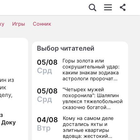
ку
Игры
Сонник
Выбор читателей
Горы золота или
05/08
сокрушительный удар:
Срд
каким знакам зодиака
астрологи пророчат
ин из
счастье, а кому нищету
ник
"Четырех мужей
05/08
делу,
похоронила": Шаляпин
Срд
увлекся тяжелобольной
сказочно богатой
дамой
з
Кому на самом деле
04/08
 Доку
достались яхты и
Втр
элитные квартиры
вдовца: жестокий