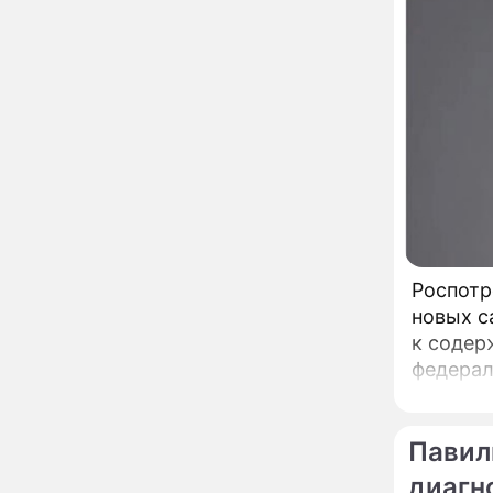
диагностикой
открываются в центре
Москвы
Ученые нашли способ
11:49
заблокировать самые
страшные воспоминания
Горы золота или
09:26
сокрушительный удар:
каким знакам зодиака
астрологи пророчат
счастье, а кому нищету
Ни в коем случае не
00:10
нарушайте этот
Роспотр
страшный запрет 5
новых с
августа – уйдут любовь
и деньги
к содержани
Мэр Москвы рассказал о
19:17
федерал
развитии центра
либо тр
радиохирургии НИИ
имени Склифосовского
председ
Павил
Кому на самом деле
18:29
достались яхты и
диагн