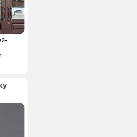
ай-
и
азвание,
ку