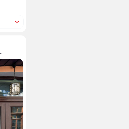
ком
ого