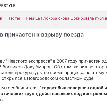
IFESTYLE
ШОУ-БИЗНЕС
ей
Тесты
Певица Глюкоза снова шокировала публи
АВТО
КИНО
в причастен к взрыву поезда
НЕДВИЖИМОСТЬ
ЗДОРОВЬЕ
ЭКОНОМИКА
ву "Невского экспресса" в 2007 году причастен од
й боевиков Доку Умаров. Об этом заявил во втор
ПРОИСШЕСТВИЯ
витель прокуратуры во время процесса по этому 
СОННИК
 открылся в Новгородском областном суде.
СТИЛЬ ЖИЗНИ
ам гособвинителя, "
теракт был совершен одной и
стических групп, действовавших под контролем
СЕРИАЛЫ
а
".
ИГРЫ